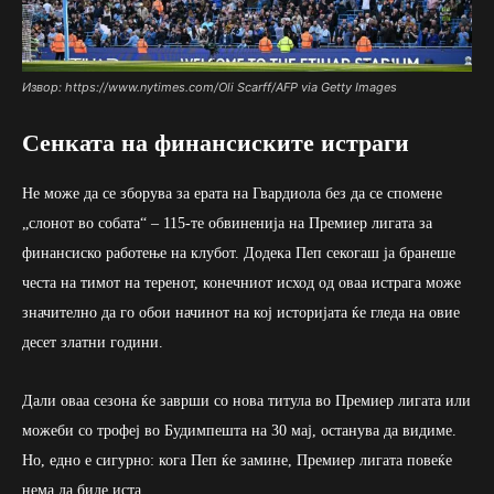
Извор: https://www.nytimes.com/Oli Scarff/AFP via Getty Images
Сенката на финансиските истраги
Не може да се зборува за ерата на Гвардиола без да се спомене
„слонот во собата“ – 115-те обвиненија на Премиер лигата за
финансиско работење на клубот. Додека Пеп секогаш ја бранеше
честа на тимот на теренот, конечниот исход од оваа истрага може
значително да го обои начинот на кој историјата ќе гледа на овие
десет златни години.
Дали оваа сезона ќе заврши со нова титула во Премиер лигата или
можеби со трофеј во Будимпешта на 30 мај, останува да видиме.
Но, едно е сигурно: кога Пеп ќе замине, Премиер лигата повеќе
нема да биде иста.