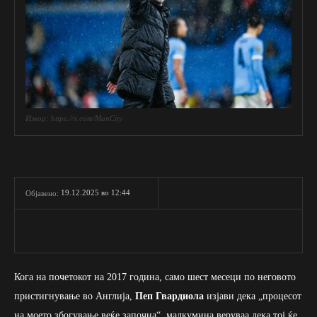
Извор: https://x.com/ManCity
19.12.2025 во 12:44
Објавено:
Кога на почетокот на 2017 година, само шест месеци по неговото
пристигнување во Англија,
Пеп Гвардиола
изјави дека „процесот
на моето збогување веќе започна“, малкумина веруваа дека тој ќе