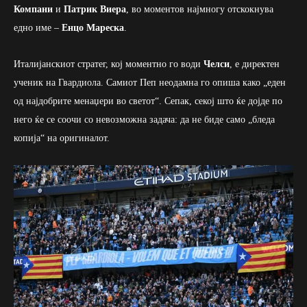
Компани
и
Патрик Виера
, во моментов најмногу отскокнува
едно име –
Енцо Мареска
.
Италијанскиот стратег, кој моментно го води
Челси
, е директен
ученик на Гвардиола. Самиот Пеп неодамна го опиша како „еден
од најдобрите менаџери во светот“. Сепак, секој што ќе дојде по
него ќе се соочи со невозможна задача: да не биде само „бледа
копија“ на оригиналот.