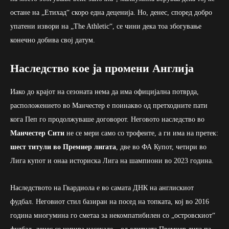
остане на „Етихад“ скоро една деценија. Но, денес, според добро
упатени извори на „The Athletic“, се чини дека тоа збогување
конечно добива свој датум.
Наследство кое ја промени Англија
Иако до крајот на сезоната нема да има официјална потврда,
расположението во Манчестер е поинакво од претходните пати
кога Пеп го продолжуваше договорот. Неговото наследство во
Манчестер Сити
не се мери само со трофеите, а ги има на претек:
шест титули во Премиер лигата
, две во ФА Купот, четири во
Лига купот и онаа историска Лига на шампиони во 2023 година.
Наследството на Гвардиола е во самата ДНК на англискиот
фудбал. Неговиот стил базиран на посед на топката, кој во 2016
година многумина го сметаа за некомпатибилен со „островскиот“