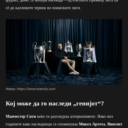
фудбал, денес се копира насекаде – од елитната Премиер лига па
сè до калливите терени во пониските лиги.
Извор: https://www.mancity.com
Кој може да го наследи „генијот“?
Манчестер Сити
веќе ги разгледува алтернативите. Иако низ
годините како наследници се споменуваа
Микел Артета
,
Винсент