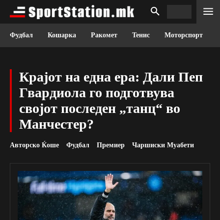
Фудбал
Кошарка
Ракомет
Тенис
Моторспорт
Крајот на една ера: Дали Пеп
Гвардиола го подготвува
својот последен „танц“ во
Манчестер?
Авторско Ќоше
Фудбал
Премиер
Чаршиски Муабети