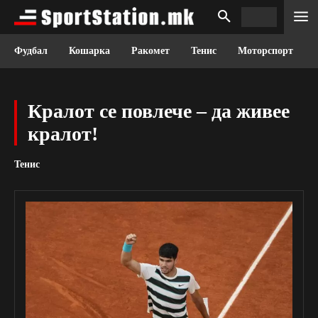
Фудбал
Кошарка
Ракомет
Тенис
Моторспорт
Кралот се повлече – да живее
кралот!
Тенис