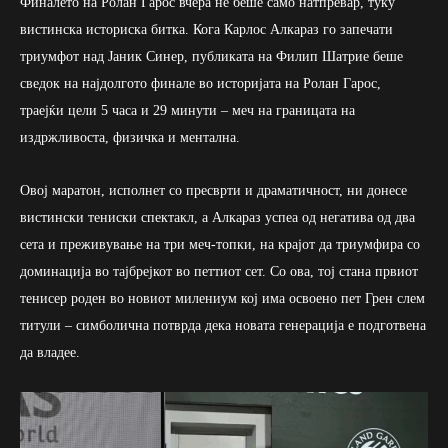
Финалето на Ролан Гарос вчера не беше само натпревар, туку
вистинска историска битка. Кога Карлос Алкараз го запечати
триумфот над Јаник Синер, публиката на Филип Шатрие беше
сведок на најдолгото финале во историјата на Ролан Гарос,
траејќи цели 5 часа и 29 минути – меч на границата на
издржливоста, физичка и ментална.
Овој маратон, исполнет со пресврти и драматичност, ни донесе
вистински тениски спектакл, а Алкараз успеа од негатива од два
сета и преживување на три меч-топки, на крајот да триумфира со
доминација во тајбрејкот во петтиот сет. Со ова, тој стана првиот
тенисер роден во новиот милениум кој има освоено пет Грен слем
титули – симболична потврда дека новата генерација е подготвена
да владее.