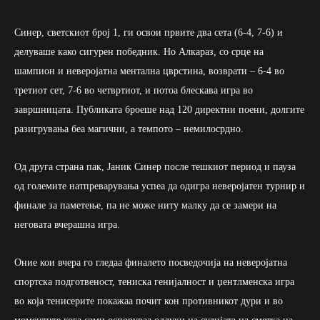
Синер, светскиот број 1, ги освои првите два сета (6-4, 7-6) и
делуваше како сигурен победник. Но Алкараз, со срце на
шампион и неверојатна ментална цврстина, возврати – 6-4 во
третиот сет, 7-6 во четвртиот, и потоа блескава игра во
завршницата. Публиката броеше над 120 директни поени, долгите
разигрувања беа магични, а темпото – немилосрдно.
Од друга страна пак, Јаник Синер после тешкиот период и пауза
од големите натпреварувања успеа да одигра неверојатен турнир и
финале за паметење, па не може ниту малку да се замери на
неговата вчерашна игра.
Оние кои вчера го гледаа финалето посведочија на неверојатна
спортска подготвеност, тениска генијалност и џентлменска игра
во која тенисерите покажаа почит кон противникот дури и во