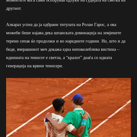
моментите кога сами оспоруваа одлуки на судијата на сметка на
другиот.
Алкараз успеа да ја одбрани титулата на Ролан Гарос, а ова
можеби беше најава дека шпанската доминација на земјените
терени сепак ќе продолжи и во наредните години. Но, што и да
биде, вчерашниот меч докажа една непоколеблива вистина –
иднината на тенисот е светла, а “кралот” доаѓа со идната
генерација на врвни тенисери.