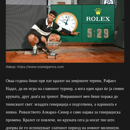
Извор: https://www.rolandgarros.com
Оваа година беше прв пат кралот на земјените терени, Рафаел
Надал, да не игра на славниот турнир, а кога еден крал ќе ја симне
круната, друг доаѓа на тронот. Вчерашниот меч беше порака до
тенискиот свет: младата генерација е подготвена, а иднината е
нивна. Ривалството Алкараз–Синер е само најава за генерациска
промена. Кралот се повлече, но круната сега ја носат тие што
допрва ќе го испишуваат златниот период на новиот милениум.