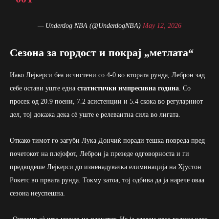
— Underdog NBA (@UnderdogNBA)
May 12, 2026
Сезона за гордост и покрај „метлата“
Иако Лејкерси беа исчистени со 4-0 во втората рунда, Леброн зад
себе остави уште една
статистички импресивна година
. Со
просек од 20.9 поени, 7.2 асистенции и 5.4 скока во регуларниот
дел, тој докажа дека сè уште е релевантна сила во лигата.
Откако тимот го загуби Лука Дончиќ поради тешка повреда пред
почетокот на плејофот, Леброн ја презеде одговорноста и ги
предводеше Лејкерси до изненадувачка елиминација на Хјустон
Рокетс во првата рунда. Токму затоа, тој одбива да ја нарече оваа
сезона неуспешна.