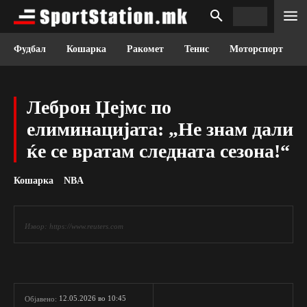
Фудбал
Кошарка
Ракомет
Тенис
Моторспорт
Леброн Џејмс по
елиминацијата: „Не знам дали
ќе се вратам следната сезона!“
Кошарка
NBA
Извор: https://www.reuters.com
12.05.2026 во 10:45
Објавено: