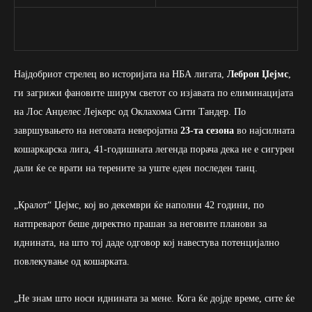
Најдобриот стрелец во историјата на НБА лигата,
Леброн Џејмс
,
ги загрижи фановите ширум светот со изјавата по елиминацијата
на Лос Анџелес Лејкерс од Оклахома Сити Тандер. По
завршувањето на неговата неверојатна
23-та сезона
во најсилната
кошаркарска лига, 41-годишната легенда порача дека не е сигурен
дали ќе се врати на терените за уште еден последен танц.
„Кралот“ Џејмс, кој во декември ќе наполни 42 години, по
натпреварот беше директно прашан за неговите планови за
иднината, на што тој даде одговор кој навестува потенцијално
повлекување од кошарката.
„Не знам што носи иднината за мене. Кога ќе дојде време, сите ќе