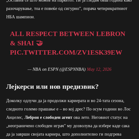
„Оставив сè што можев на паркетот. Не ја гледам оваа година како
разочарување, тоа е повеќе од сигурно“, порача четирикратниот
НБА шампион.
ALL RESPECT BETWEEN LEBRON
& SHAI 🤝
PIC.TWITTER.COM/ZV1ESK39EW
— NBA on ESPN (@ESPNNBA)
May 12, 2026
Лејкерси или нов предизвик?
Доколку одлучи да ја продолжи кариерата и во 24-тата сезона,
следното големо прашање е – во кој дрес? По осум години во Лос
Анџелес,
Леброн е слободен агент
ова лето. Неговиот статус на
„неограничено слободен играч“ му дозволува да избере каде сака
да ја заврши својата кариера, што дополнително ги подгрева