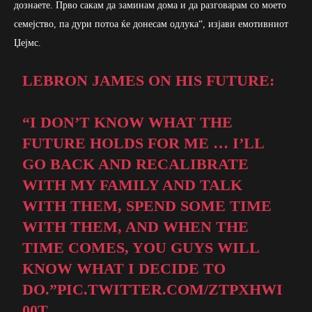
дознаете. Прво сакам да заминам дома и да разговарам со моето
семејство, па дури потоа ќе донесам одлука“, изјави емотивниот
Џејмс.
LEBRON JAMES ON HIS FUTURE:
“I DON’T KNOW WHAT THE
FUTURE HOLDS FOR ME … I’LL
GO BACK AND RECALIBRATE
WITH MY FAMILY AND TALK
WITH THEM, SPEND SOME TIME
WITH THEM, AND WHEN THE
TIME COMES, YOU GUYS WILL
KNOW WHAT I DECIDE TO
DO.”
PIC.TWITTER.COM/ZTPXHWI
00T