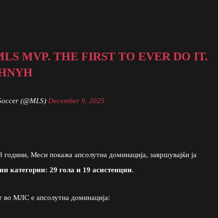
MLS MVP. THE FIRST TO EVER DO IT.
0HNYH
Soccer (@MLS)
December 9, 2025
8 години, Меси покажа апсолутна доминација, завршувајќи ја
чни категории: 29 гола и 19 асистенции
.
от во МЛС е апсолутна доминација: