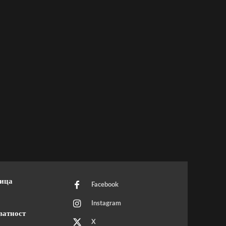
ница
Facebook
Instagram
ватност
X