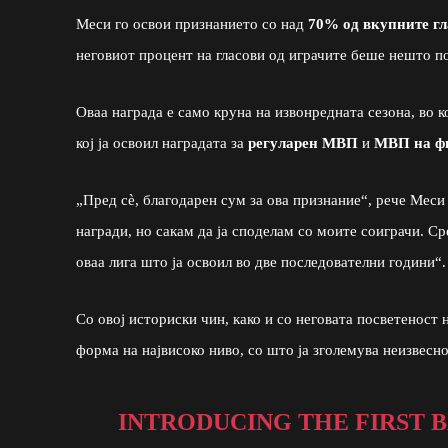
Меси го освои признанието со над
70% од вкупните г
неговиот процент на гласови од играчите беше нешто по
Оваа награда е само круна на извонредната сезона, во к
кој ја освоил наградата за
регуларен МВП
и
МВП на ф
„Пред сѐ, благодарен сум за ова признание“, рече Меси 
награди, но сакам да ја споделам со моите соиграчи. Ср
оваа лига што ја освоил во две последователни години“.
Со овој историски чин, како и со неговата посветеност
форма на највисоко ниво, со што ја зголемува неизвесн
INTRODUCING THE FIRST B