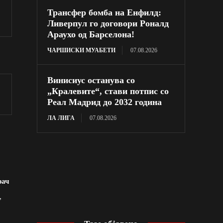
Трансфер бомба на Енфилд:
Ливерпул го договори Роналд
Араухо од Барселона!
ЧАРШИСКИ МУАБЕТИ
07.08.2026
Винисиус останува со
„Кралевите“, стави потпис со
Реал Мадрид до 2032 година
ЛА ЛИГА
07.08.2026
рач
,