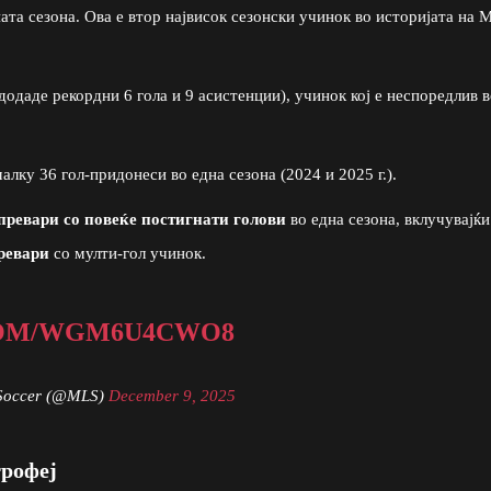
ата сезона. Ова е втор највисок сезонски учинок во историјата на
додаде рекордни 6 гола и 9 асистенции), учинок кој е неспоредлив 
алку 36 гол-придонеси во една сезона (2024 и 2025 г.).
превари со повеќе постигнати голови
во една сезона, вклучувајќи
ревари
со мулти-гол учинок.
COM/WGM6U4CWO8
Soccer (@MLS)
December 9, 2025
трофеј