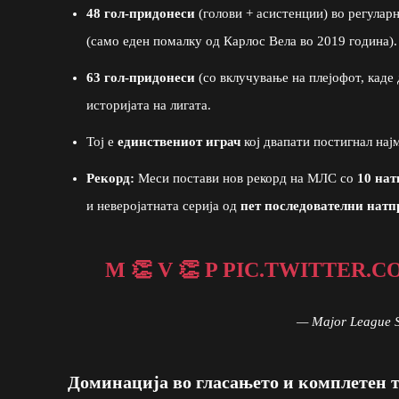
48 гол-придонеси
(голови + асистенции) во регуларн
(само еден помалку од Карлос Вела во 2019 година).
63 гол-придонеси
(со вклучување на плејофот, каде 
историјата на лигата.
Тој е
единствениот играч
кој двапати постигнал најм
Рекорд:
Меси постави нов рекорд на МЛС со
10 нат
и неверојатната серија од
пет последователни натп
M 👏 V 👏 P
PIC.TWITTER.
— Major League 
Доминација во гласањето и комплетен 