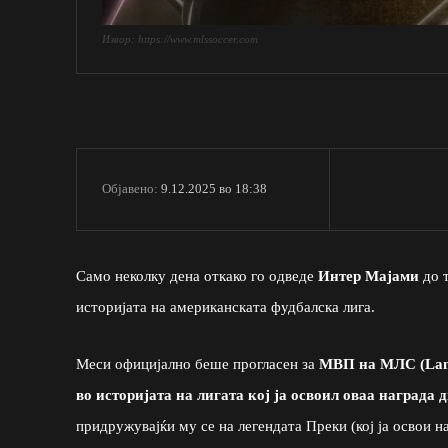
Извор: https://www.mlssoccer.com
9.12.2025 во 18:38
Објавено:
Само неколку дена откако го одведе
Интер Мајами
до 
историјата на американската фудбалска лига.
Меси официјално беше прогласен за
МВП на МЛС (Lan
во историјата на лигата кој ја освоил оваа награда 
придружувајќи му се на легендата Преки (кој ја освои н