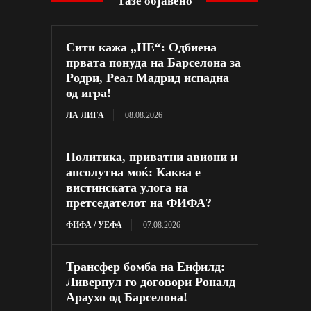
Тазе објавено
Сити кажа „НЕ“: Одбиена
првата понуда на Барселона за
Родри, Реал Мадрид испадна
од игра!
ЛА ЛИГА
08.08.2026
Политика, приватни авиони и
апсолутна моќ: Каква е
вистинската улога на
претседателот на ФИФА?
ФИФА / УЕФА
07.08.2026
Трансфер бомба на Енфилд:
Ливерпул го договори Роналд
Араухо од Барселона!