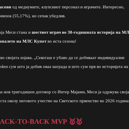
ласови
од медиумите, клупскиот персонал и играчите. Интересно,
низок (55,17%), но сепак убедлив.
оја Меси стана и
шестиот играч во 30-годишната историја на М
иналето на МЛС Купот
во иста сезона!
во својата изјава. „Секогаш е убаво да се добиваат индивидуални
еќен сум што ја добив оваа награда и што сум прв во историјата на
 на нов тригодишен договор со Интер Мајами, Меси ја одржува свој
оста околу неговото учество на Светското првенство во 2026 година
ACK-TO-BACK MVP 🥇🥇