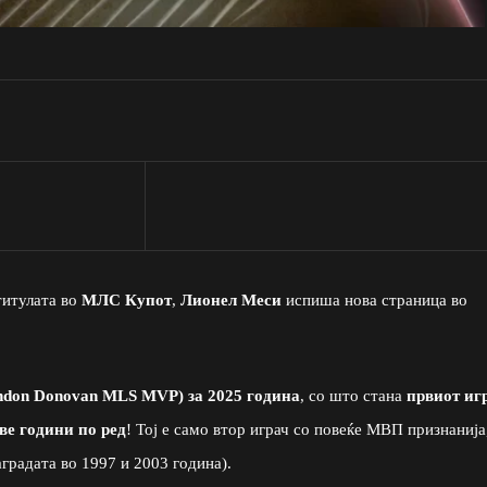
титулата во
МЛС Купот
,
Лионел Меси
испиша нова страница во
don Donovan MLS MVP) за 2025 година
, со што стана
првиот иг
две години по ред
! Тој е само втор играч со повеќе МВП признанија
аградата во 1997 и 2003 година).