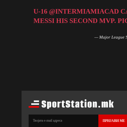
U-16
@INTERMIAMIACAD
C
MESSI HIS SECOND MVP.
PI
— Major League 
ПРИЈАВИ МЕ