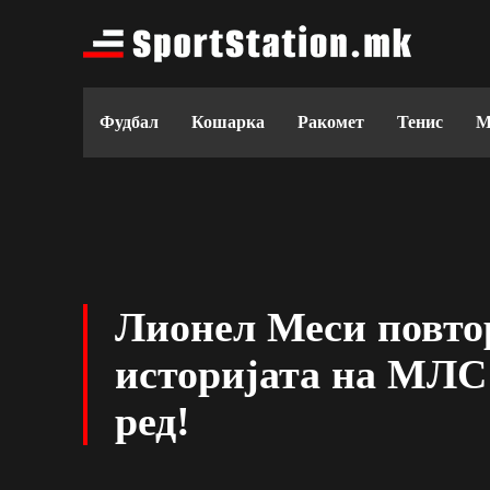
Фудбал
Кошарка
Ракомет
Тенис
М
Лионел Меси повто
историјата на МЛС 
ред!