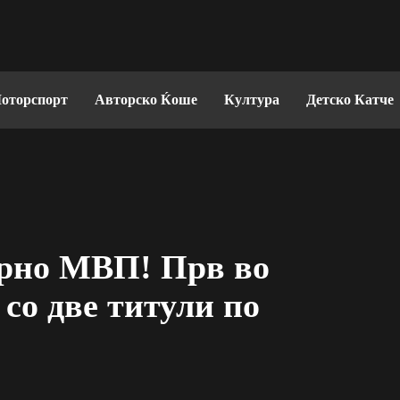
оторспорт
Авторско Ќоше
Култура
Детско Катче
рно МВП! Прв во
со две титули по