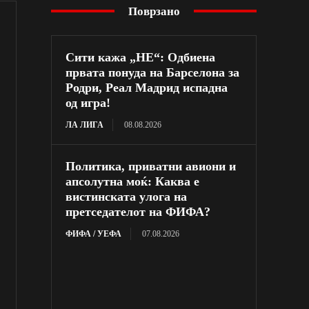
Поврзано
Сити кажа „НЕ“: Одбиена
првата понуда на Барселона за
Родри, Реал Мадрид испадна
од игра!
ЛА ЛИГА
08.08.2026
Политика, приватни авиони и
апсолутна моќ: Каква е
вистинската улога на
претседателот на ФИФА?
ФИФА / УЕФА
07.08.2026