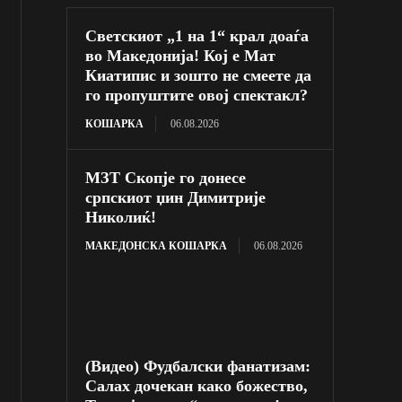
Светскиот „1 на 1“ крал доаѓа
во Македонија! Кој е Мат
Киатипис и зошто не смеете да
го пропуштите овој спектакл?
КОШАРКА
06.08.2026
МЗТ Скопје го донесе
српскиот џин Димитрије
Николиќ!
МАКЕДОНСКА КОШАРКА
06.08.2026
(Видео) Фудбалски фанатизам:
Салах дочекан како божество,