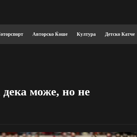
оторспорт
Авторско Ќоше
Култура
Детско Катче
дека може, но не