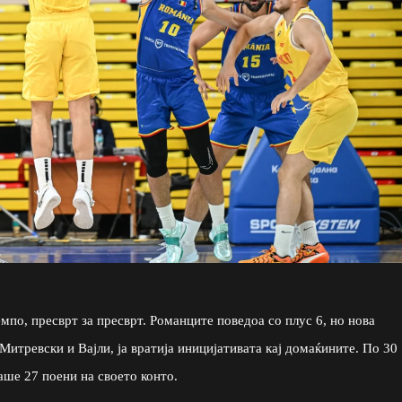
мпо, пресврт за пресврт. Романците поведоа со плус 6, но нова
Митревски и Вајли, ја вратија иницијативата кај домаќините. По 30
аше 27 поени на своето конто.