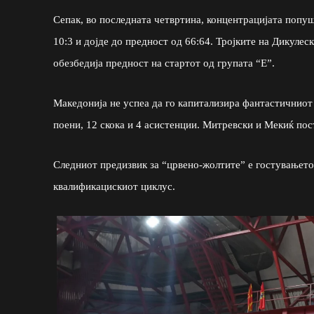
Сепак, во последната четвртина, концентрацијата попуш
10:3 и дојде до предност од 66:64. Тројките на Дикулес
обезбедија предност на стартот од групата “Е”.
Македонија не успеа да го капитализира фантастичниот н
поени, 12 скока и 4 асистенции. Митревски и Мекиќ пост
Следниот предизвик за “црвено-жолтите” е гостувањето к
квалификацискиот циклус.