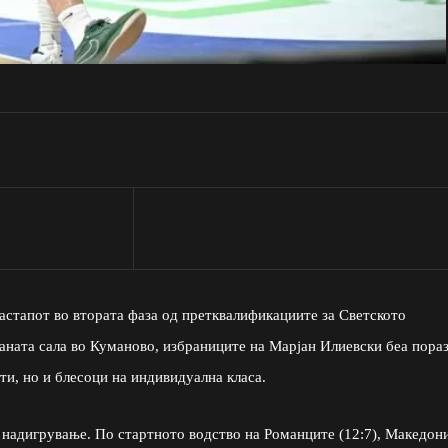
астапот во втората фаза од претквалификациите за Светското
аната сала во Куманово, избраниците на Марјан Илиевски беа пора
ти, но и блесоци на индивидуална класа.
 надигрување. По стартното водство на Романците (12:7), Македони