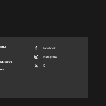
ница
Facebook
Instagram
ватност
X
ење