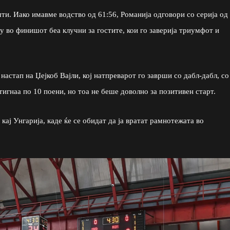
ти. Иако имавме водство од 61:56, Романија одговори со серија од
ку во финишот беа клучни за гостите, кои го заверија триумфот и
астап на Џејкоб Вајли, кој натпреварот го заврши со дабл-дабл, со
игнаа по 10 поени, но тоа не беше доволно за позитивен старт.
ај Унгарија, каде ќе се обидат да ја вратат рамнотежата во