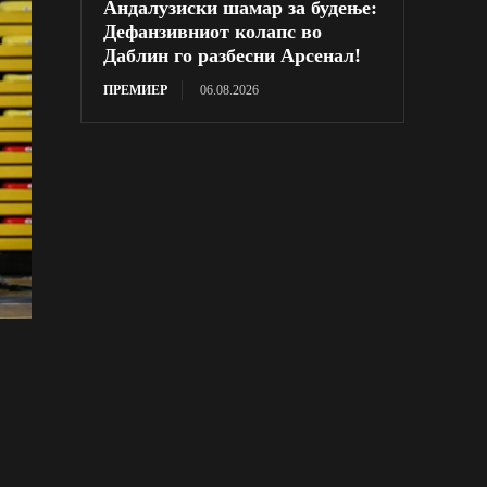
Андалузиски шамар за будење:
Дефанзивниот колапс во
Даблин го разбесни Арсенал!
ПРЕМИЕР
06.08.2026