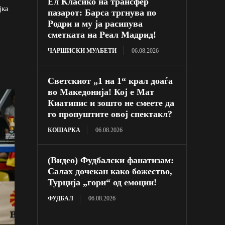
Ел Класико на трансфер
јка
пазарот: Барса тргнува по
Родри и му ја расипува
сметката на Реал Мадрид!
ЧАРШИСКИ МУАБЕТИ
06.08.2026
Светскиот „1 на 1“ крал доаѓа
во Македонија! Кој е Мат
Киатипис и зошто не смеете да
го пропуштите овој спектакл?
КОШАРКА
06.08.2026
(Видео) Фудбалски фанатизам:
Салах дочекан како божество,
Турција „гори“ од емоции!
ФУДБАЛ
06.08.2026