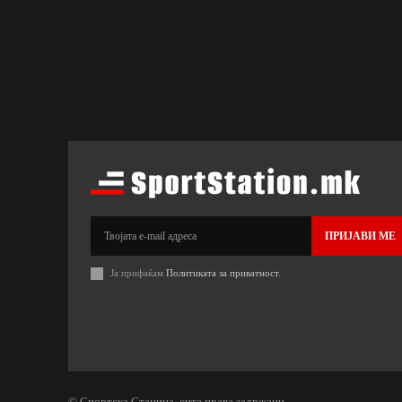
ПРИЈАВИ МЕ
Ја прифаќам
Политиката за приватност
.
© Спортска Станица, сите права задржани