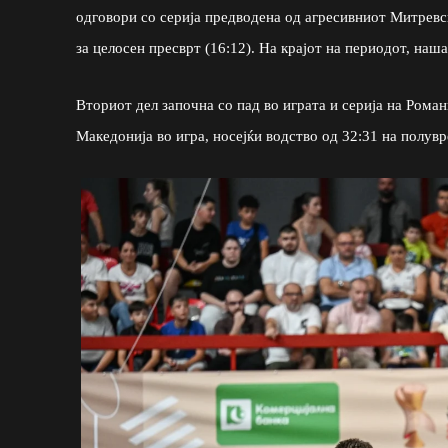
одговори со серија предводена од агресивниот Митревск
за целосен пресврт (16:12). На крајот на периодот, наша
Вториот дел започна со пад во играта и серија на Романи
Македонија во игра, носејќи водство од 32:31 на полувр