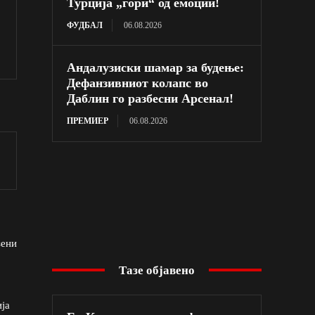
Турција „гори“ од емоции!
ФУДБАЛ
06.08.2026
Андалузиски шамар за будење:
Дефанзивниот колапс во
Даблин го разбесни Арсенал!
ПРЕМИЕР
06.08.2026
зени
Тазе објавено
ја