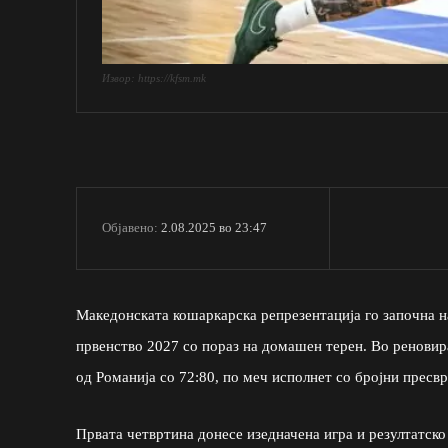
Извор: https://kfsm.mk
2.08.2025 во 23:47
Објавено:
Македонската кошаркарска репрезентација го започна н
првенство 2027 со пораз на домашен терен. Во реновир
од Романија со 72:80, по меч исполнет со бројни пресвр
Првата четвртина донесе изедначена игра и резултатско