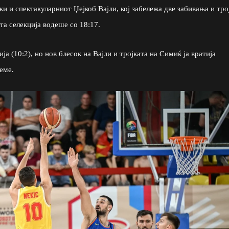
и и спектакуларниот Џејкоб Вајли, кој забележа две забивања и тро
та селекција водеше со 18:17.
ја (10:2), но нов блесок на Вајли и тројката на Симиќ ја вратија
еме.