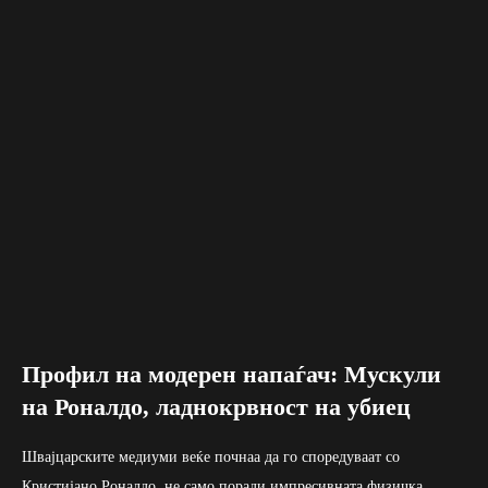
Профил на модерен напаѓач: Мускули
на Роналдо, ладнокрвност на убиец
Швајцарските медиуми веќе почнаа да го споредуваат со
Кристијано Роналдо, не само поради импресивната физичка