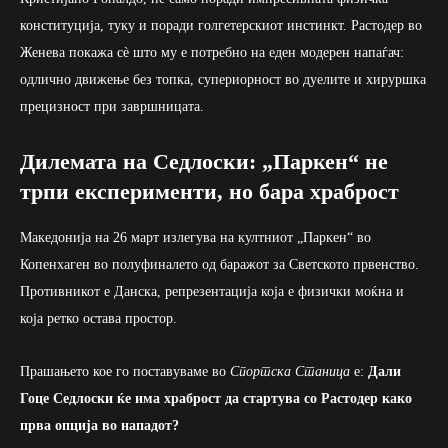
конституција, туку и поради голгетерскиот инстинкт. Растодер во
Женева покажа сè што му е потребно на еден модерен напаѓач:
одлично движење без топка, супериорност во дуелите и хируршка
прецизност при завршницата.
Дилемата на Седлоски: „Паркен“ не
трпи експерименти, но бара храброст
Македонија на 26 март излегува на култниот „Паркен“ во
Копенхаген во полуфиналето од баражот за Светското првенство.
Противникот е Данска, репрезентација која е физички моќна и
која ретко остава простор.
Прашањето кое го поставуваме во
Спортска Станица
е:
Дали
Гоце Седлоски ќе има храброст да стартува со Растодер како
прва опција во нападот?