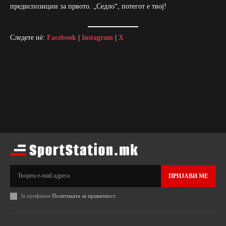
предиспозиции за првото. „Седло“, потегот е твој!
Следете нè:
Facebook
|
Instagram
|
X
ПРИЈАВИ МЕ
Ја прифаќам
Политиката за приватност
.