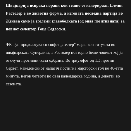
Швајцарија испраќа пораки кои тешко се игнорираат. Елмин
Растодер е во животна форма, а неговата последна партија во
Женева само ја зголеми главоболката (од онаа позитивната) за
новиот селектор Гоце Седлоски.
ФК Тун продолжува со својот „Лестер“ марш кон титулата во
швајцарската Суперлига, а Растодер повторно беше човекот кој ја
отклучи противничката одбрана. Во триумфот од 1:3 против
Сервет, македонскиот напаѓач постигна мајсторски гол во 40-тата
минута, негов четврти во оваа календарска година, a деветти во
сезоната.