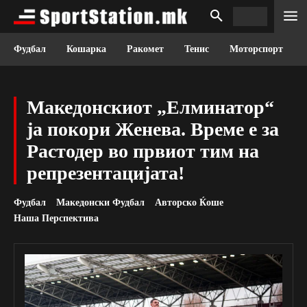
Фудбал
Кошарка
Ракомет
Тенис
Моторспорт
Македонскиот „Елминатор“
ја покори Женева. Време е за
Растодер во првиот тим на
репрезентацијата!
Фудбал
Македонски Фудбал
Авторско Ќоше
Наша Перспектива