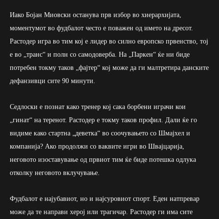
Иако Бојан Миовски останува прв избор во хиерархијата,
моментумот во фудбалот често е поважен од името на дресот.
Растодер игра во тим кој е лидер во силно европско првенство, тој
е во „транс“ и полн со самодоверба. На „Паркен“ ќе ни биде
потребен токму таков „фајтер“ кој може да ги малтретира данските
дефанзивци сите 90 минути.
Седлоски е познат како тренер кој сака борбени играчи кои
„гинат“ на теренот. Растодер е токму таков профил. Дали ќе го
видиме како стартна „деветка“ во соочувањето со Шмајхел и
компанија? Ако продолжи со ваквите игри во Швајцарија,
неговото изоставување од првиот тим ќе биде потешка одлука
отколку неговото вклучување.
Фудбалот е најубавиот, но и најсуровиот спорт. Еден натпревар
може да те направи херој или трагичар. Растодер ги има сите