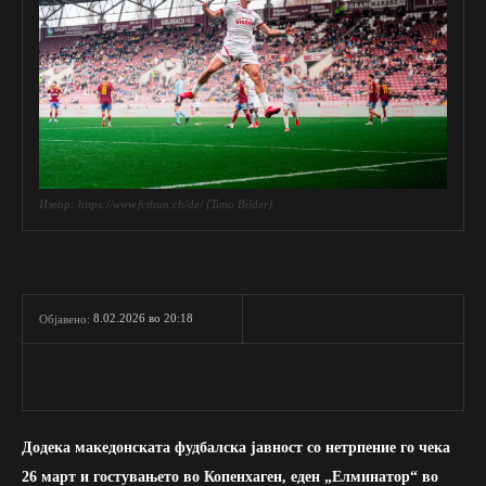
Извор: https://www.fcthun.ch/de/ {Timo Bilder}
8.02.2026 во 20:18
Објавено:
Додека македонската фудбалска јавност со нетрпение го чека
26 март и гостувањето во Копенхаген, еден „Елминатор“ во