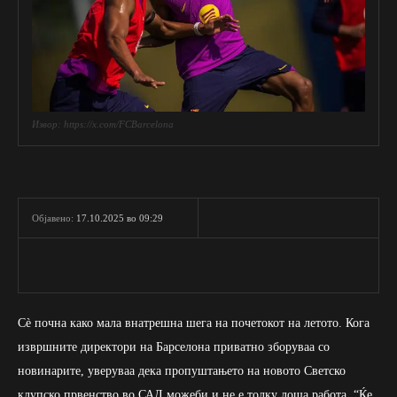
Извор: https://x.com/FCBarcelona
17.10.2025 во 09:29
Објавено:
Сè почна како мала внатрешна шега на почетокот на летото. Кога
извршните директори на Барселона приватно зборуваа со
новинарите, уверуваа дека пропуштањето на новото Светско
клупско првенство во САД можеби и не е толку лоша работа. “Ќе