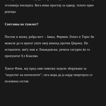
зголемија тензијата. Кога нема простор за одмор, телото прво
реагира.
Светлина во тунелот?
Постои и малку добра вест – Јамал, Фермин Лопез и Торес би
можеле да се вратат уште овој викенд против Џирона. Но
останатите, меѓу нив и Левандовски, речиси сигурно ќе го
пропуштат Ел Класико.
Ханси Флик, кој пред само неколку недели зборуваше за
“недостиг на интензитет”, сега мора да ја најде енергијата со
половина состав.