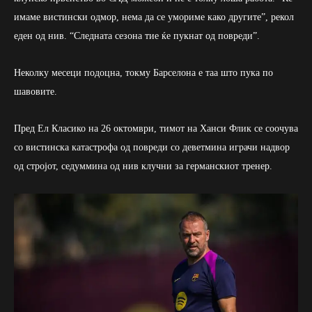
имаме вистински одмор, нема да се умориме како другите”, рекол
еден од нив. “Следната сезона тие ќе пукнат од повреди”.
Неколку месеци подоцна, токму Барселона е таа што пука по
шавовите.
Пред Ел Класико на 26 октомври, тимот на Ханси Флик се соочува
со вистинска катастрофа од повреди со деветмина играчи надвор
од стројот, седуммина од нив клучни за германскиот тренер.