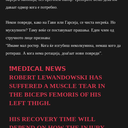
даваат одмор кога е потребно.
Некои повреди, како на Гави или Гарсија, се чиста несреќа. Но
мускулните? Таму веќе се поставуваат прашања. Еден член од
стручното лице признава:
“Имаме мал ростер. Кога ќе изгубиш неколкумина, немаш кого да
ротираш. А кога нема ротација, доаѓаат нови повреди”.
❗𝗠𝗘𝗗𝗜𝗖𝗔𝗟 𝗡𝗘𝗪𝗦
ROBERT LEWANDOWSKI HAS
SUFFERED A MUSCLE TEAR IN
THE BICEPS FEMORIS OF HIS
LEFT THIGH.
HIS RECOVERY TIME WILL
DEPEND ON HOW THE INJURY