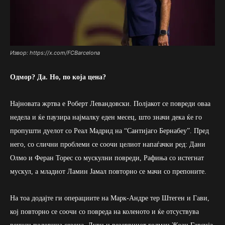
Извор: https://x.com/FCBarcelona
Одмор? Да. Но, по која цена?
Најновата жртва е Роберт Левандовски. Полјакот се повреди оваа
недела и ќе паузира најмалку еден месец, што значи дека ќе го
пропушти дуелот со Реал Мадрид на “Сантијаго Бернабеу”. Пред
него, со слични проблеми се соочи целиот напаѓачки ред: Дани
Олмо и Феран Торес со мускулни повреди, Рафиња со истегнат
мускул, а младиот Ламин Јамал повторно се мачи со препоните.
На тоа додајте ги операциите на Марк-Андре тер Штеген и Гави,
кој повторно се соочи со повреда на коленото и ќе отсуствува