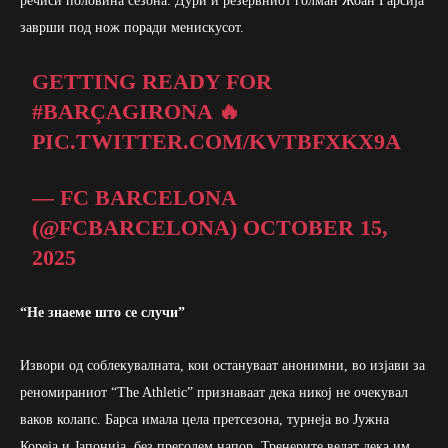
речиси половина сезона. Дури и резервниот голман Жоан Гарсија
заврши под нож поради менискусот.
GETTING READY FOR
#BARÇAGIRONA
🔥
PIC.TWITTER.COM/KVTBFXKX9A
— FC BARCELONA
(@FCBARCELONA)
OCTOBER 15,
2025
“Не знаеме што се случи”
Извори од соблекувалната, кои остануваат анонимни, во изјави за
реномираниот “The Athletic” признаваат дека никој не очекувал
ваков колапс. Барса имала цела претсезона, турнеја во Јужна
Кореја и Јапонија, без преголем напор. Тренерите велат дека им