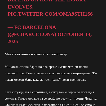
EVOLVES.
PIC.TWITTER.COM/OMA9STH1S6
— FC BARCELONA
(@FCBARCELONA)
OCTOBER 14,
2025
Минатата сезона – тренинг во натпревар
Минатата сезона Барса по ова време имаше четири поени
предност пред Реал и често ги контролираше натпреварите. “Во
некои мечеви беше како да тренираме”, вели еден играч.
Сега ситуацијата е спротивна, а секој меч е борба до последна
секунда. Тимот мораше да се враќа по резултат против Леванте,
Овиедо и Реал Сосиедад, а поразите од ПСЖ и Севиља само ја