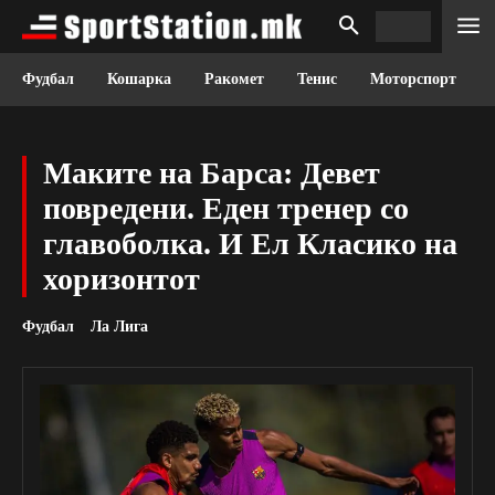
Фудбал
Кошарка
Ракомет
Тенис
Моторспорт
Маките на Барса: Девет
повредени. Еден тренер со
главоболка. И Ел Класико на
хоризонтот
Фудбал
Ла Лига