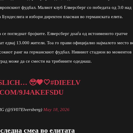
 европскиот фудбал. Малиот клуб Елверсберг со победата од 3:0 над
 Бундеслига и избори директен пласман во германската елита.
да се погледнат бројките. Елверсберг доаѓа од истоименото гратче
т едвај 13.000 жители. Тоа го прави официјално најмалото место в
високиот ранг на германскиот фудбал. Нивниот стадион во моментов
 град може да се смести на трибините одеднаш.
LICH… 🥹🖤🤍
#DIEELV
.COM/9J4AKEFSDU
G (@SV07Elversberg)
May 18, 2026
следна смеа во елитата