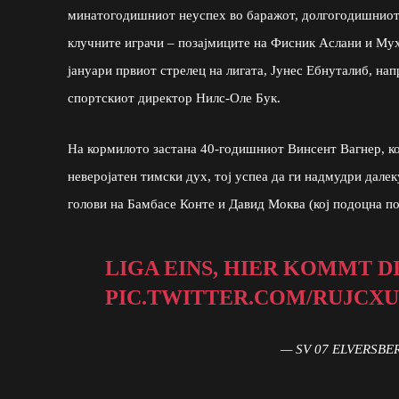
минатогодишниот неуспех во баражот, долгогодишниот 
клучните играчи – позајмиците на Фисник Аслани и Мух
јануари првиот стрелец на лигата, Јунес Ебнуталиб, нап
спортскиот директор Нилс-Оле Бук.
На кормилото застана 40-годишниот Винсент Вагнер, ко
неверојатен тимски дух, тој успеа да ги надмудри дале
голови на Бамбасе Конте и Давид Моква (кој подоцна по
LIGA EINS, HIER KOMMT DI
PIC.TWITTER.COM/RUJCX
— SV 07 ELVERSBER