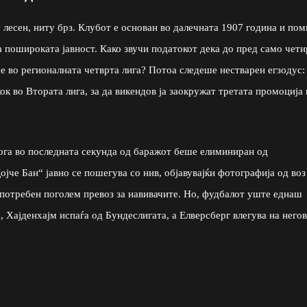
лесен, ниту брз. Клубот е основан во далечната 1907 година и пом
а пошироката јавност. Како звучи податокот дека до пред само чет
ше во регионалната четврта лига? Потоа следеше нестварен егзодус:
ок во Втората лига, за да викендов ја заокружат третата промоција 
ога во последната секунда од баражот беше елиминиран од
јче Бан“ јавно се пошегува со нив, објавувајќи фотографија од воз
е потребен поголем превоз за навивачите. Но, фудбалот уште еднаш
, Хајденхајм испаѓа од Бундеслигата, а Елверсберг влегува на него