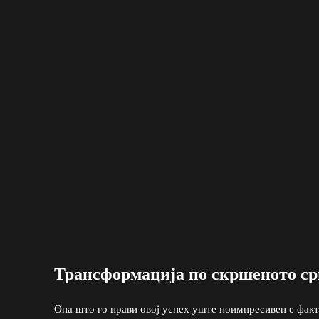
Трансформација по скршеното ср
Она што го прави овој успех уште поимпресивен е факт