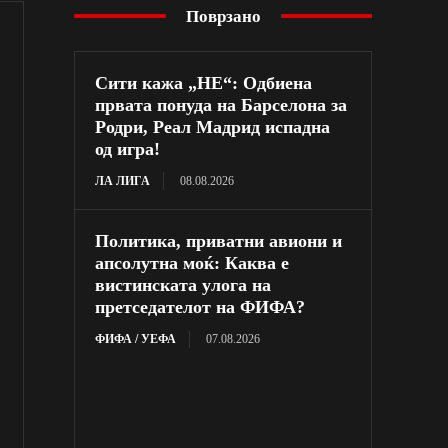
Поврзано
Сити кажа „НЕ“: Одбиена
првата понуда на Барселона за
Родри, Реал Мадрид испадна
од игра!
ЛА ЛИГА
08.08.2026
Политика, приватни авиони и
апсолутна моќ: Каква е
вистинската улога на
претседателот на ФИФА?
ФИФА / УЕФА
07.08.2026