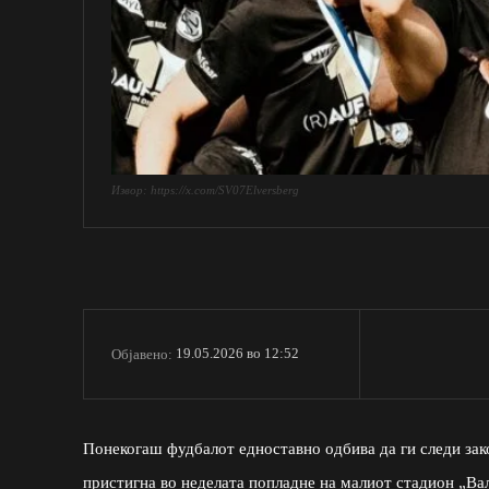
Извор: https://x.com/SV07Elversberg
19.05.2026 во 12:52
Објавено:
Понекогаш фудбалот едноставно одбива да ги следи зако
пристигна во неделата попладне на малиот стадион „Ва