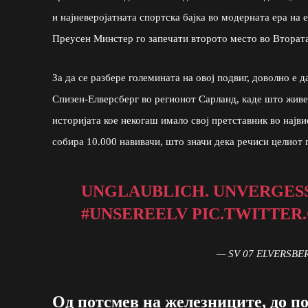
и најневеројатната спортска бајка во модерната ера на
Преусен Минстер го запечати второто место во Втората
За да се разбере големината на овој подвиг, доволно е 
Спизен-Елверсберг во регионот Сарланд, каде што живеа
историјата кое некогаш имало свој претставник во нај
собира 10.000 навивачи, што значи дека речиси целиот
UNGLAUBLICH. UNVERGESS
#UNSEREELV
PIC.TWITTER
— SV 07 ELVERSBER
Од потсмев на железниците, до по