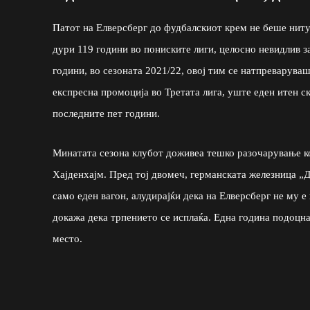
Патот на Елверсберг до фудбалскиот крем не беше ниту 
дури 119 години во пониските лиги, целосно невидлив з
години, во сезоната 2021/22, овој тим се натпреварува
експресна промоција во Третата лига, уште еден итен ск
последните пет години.
Минатата сезона клубот доживеа тешко разочарување к
Хајденхајм. Пред тој двомеч, германската железница „До
само еден вагон, алудирајќи дека на Елверсберг не му 
докажа дека трпението се исплаќа. Една година подоцна
место.