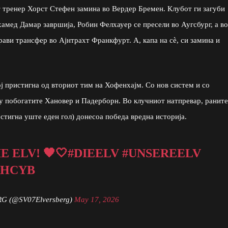
тренер Хорст Стефен замина во Вердер Бремен. Клубот ги загуби
амед Дамар завршија, Робин Фелхауер се пресели во Аугсбург, а во
рави трансфер во Ајнтрахт Франкфурт. А, капа на сè, си замина и
ј пристигна од вториот тим на Хофенхајм. Со нов систем и со
ку побогатите Хановер и Падерборн. Во клучниот натпревар, раните
стигна уште еден гол) донесоа победа вредна историја.
E ELV! 🖤🤍
#DIEELV
#UNSEREELV
UHCYB
G (@SV07Elversberg)
May 17, 2026