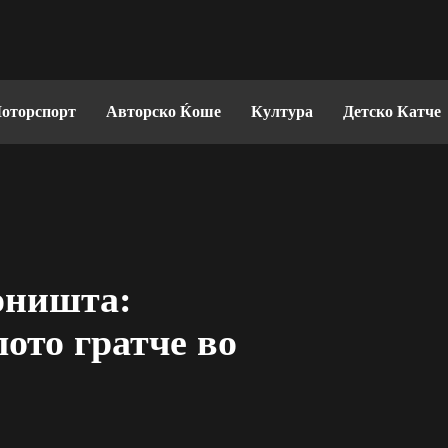
оторспорт
Авторско Ќоше
Култура
Детско Катче
оништа:
лото гратче во