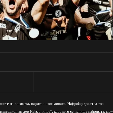
ните на логиката, парите и големината. Најдобар доказ за тоа
лдштадион ан дер Кајзерлинде“, каде што се испиша најновата, мо