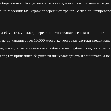
сберг влезе во Бундеслигата, тоа ќе биде исто како човештвото да
е на Месечината“, изјави пресреќниот тренер Вагнер по натпревар
ка сè уште му изгледа нереално што следната сезона на нивниот
гне до капацитет од 15.000 места, ќе гостуваат светски ѕвезди како
рв, македонските и светските љубители на фудбалот следната сезон
 спортот приказните сè уште ги пишуваат срцето и соништата, а не