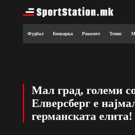
Фудбал
Кошарка
Ракомет
Тенис
М
Мал град, големи с
Елверсберг е најма
германската елита!