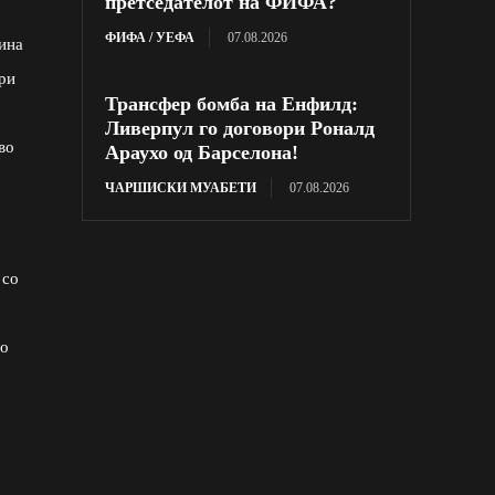
претседателот на ФИФА?
ФИФА / УЕФА
07.08.2026
ина
ири
Трансфер бомба на Енфилд:
Ливерпул го договори Роналд
во
Араухо од Барселона!
ЧАРШИСКИ МУАБЕТИ
07.08.2026
 со
во