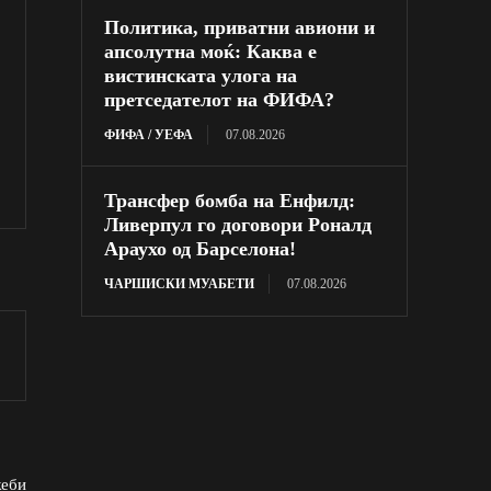
Политика, приватни авиони и
апсолутна моќ: Каква е
вистинската улога на
претседателот на ФИФА?
ФИФА / УЕФА
07.08.2026
Трансфер бомба на Енфилд:
Ливерпул го договори Роналд
Араухо од Барселона!
ЧАРШИСКИ МУАБЕТИ
07.08.2026
жеби