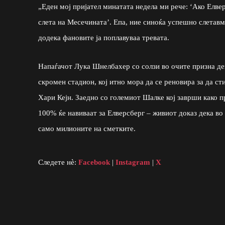
„Еден мој пријател минатата недела ми рече: ‘Ако Елвер
слета на Месечината’. Епа, ние синоќа успешно слетавм
додека фановите ја поплавуваа тревата.
Напаѓачот Лука Шнелбахер со солзи во очите призна де
скромен стадион, кој итно мора да се реновира за да сти
Хари Кејн. Заедно со големиот Шалке кој заврши како п
100% ќе навиваат за Елверсберг – живиот доказ дека во
само милионите на сметките.
Следете нè:
Facebook
|
Instagram
|
X