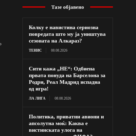
Тазе објавено
Колку е навистина сериозна
повредата што му ја уништува
сезоната на Алкараз?
о
ТЕНИС
08.08.2026
Сити кажа „НЕ“: Одбиена
првата понуда на Барселона за
Родри, Реал Мадрид испадна
од игра!
ЛА ЛИГА
08.08.2026
Политика, приватни авиони и
апсолутна моќ: Каква е
вистинската улога на