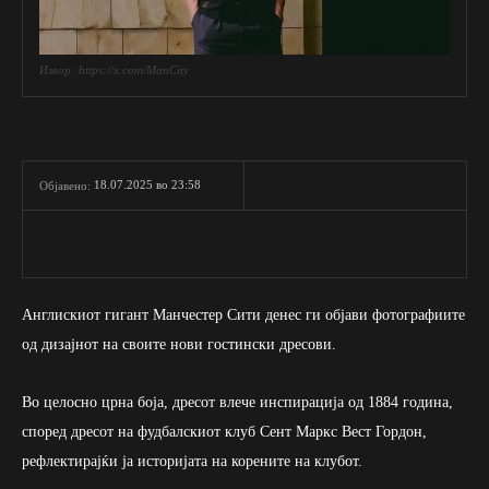
Извор: https://x.com/ManCity
18.07.2025 во 23:58
Објавено:
Англискиот гигант Манчестер Сити денес ги објави фотографиите
од дизајнот на своите нови гостински дресови.
Во целосно црна боја, дресот влече инспирација од 1884 година,
според дресот на фудбалскиот клуб Сент Маркс Вест Гордон,
рефлектирајќи ја историјата на корените на клубот.