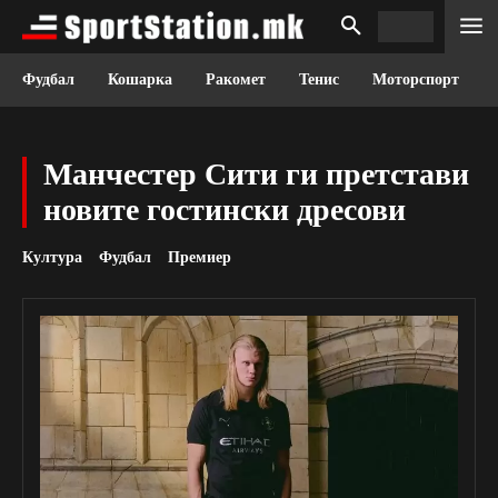
Фудбал
Кошарка
Ракомет
Тенис
Моторспорт
Манчестер Сити ги претстави
новите гостински дресови
Култура
Фудбал
Премиер