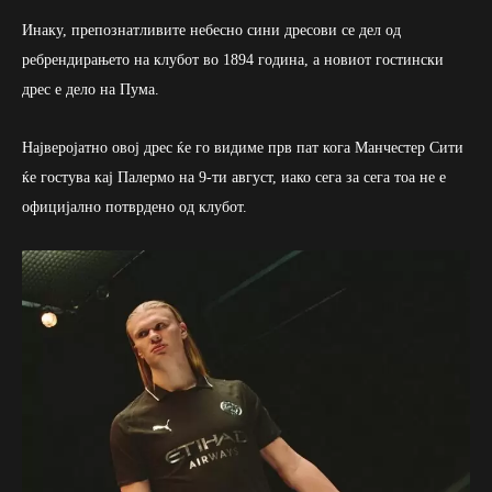
Инаку, препознатливите небесно сини дресови се дел од
ребрендирањето на клубот во 1894 година, а новиот гостински
дрес е дело на Пума.
Најверојатно овој дрес ќе го видиме прв пат кога Манчестер Сити
ќе гостува кај Палермо на 9-ти август, иако сега за сега тоа не е
официјално потврдено од клубот.