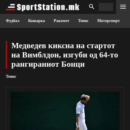
Фудбал
Кошарка
Ракомет
Тенис
Моторспорт
Медведев киксна на стартот
на Вимблдон, изгуби од 64-то
рангираниот Бонци
Тенис