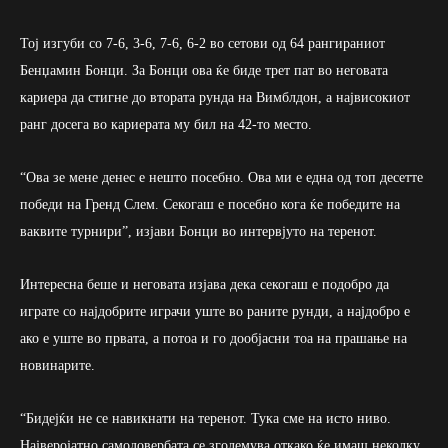
Тој изгуби со 7-6, 3-6, 7-6, 6-2 во сетови од 64 рангираниот
Бенџамин Бонци. За Бонци ова ќе биде трет пат во неговата
кариера да стигне до втората рунда на Вимблдон, а највисокиот
ранг досега во кариерата му бил на 42-то место.
“Ова зе мене денес е нешто посебно. Ова ми е една од топ десетте
победи на Гренд Слем. Секогаш е посебно кога ќе победите на
ваквите турнири”, изјави Бонци во интервјуто на теренот.
Интересна беше и неговата изјава дека секогаш е подобро да
играте со најдобрите играчи уште во раните рунди, а најдобро е
ако е уште во првата, а потоа и го дообјасни тоа на прашање на
новинарите.
“Бидејќи не се навикнати на теренот. Тука сме на исто ниво.
Најверојатно самодовербата се зголемува откако ќе имаш неколку