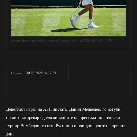
Извор: https://sports.inquirer.net(Photo by Kirill KUDRYAVTSEV / AFP)
30.06.2025 во 17:54
Објавено:
Деветтиот играч на АТП листата, Данил Медведев, го изгуби
првиот натпревар од елиминациите на престижниот тениски
турнир Вимблдон, со што Русинот си оди дома уште на првиот
ден.