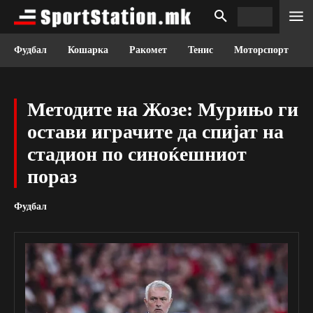
Фудбал
Кошарка
Ракомет
Тенис
Моторспорт
Методите на Жозе: Мурињо ги
остави играчите да спијат на
стадион по синоќешниот
пораз
Фудбал