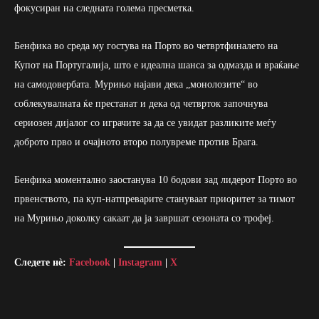
фокусиран на следната голема пресметка.
Бенфика во среда му гостува на Порто во четвртфиналето на
Купот на Португалија, што е идеална шанса за одмазда и враќање
на самодовербата. Мурињо најави дека „монолозите“ во
соблекувалната ќе престанат и дека од четврток започнува
сериозен дијалог со играчите за да се увидат разликите меѓу
доброто прво и очајното второ полувреме против Брага.
Бенфика моментално заостанува 10 бодови зад лидерот Порто во
првенството, па куп-натпреварите стануваат приоритет за тимот
на Мурињо доколку сакаат да ја завршат сезоната со трофеј.
Следете нè:
Facebook
|
Instagram
|
X