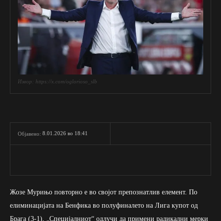
Извор: https://x.com/oglorioso_slb
8.01.2026 во 18:41
Објавено:
Жозе Мурињо повторно е во својот препознатлив елемент. По
елиминацијата на Бенфика во полуфиналето на Лига купот од
Брага (3-1), „Специјалниот“ одлучи да примени радикални мерки