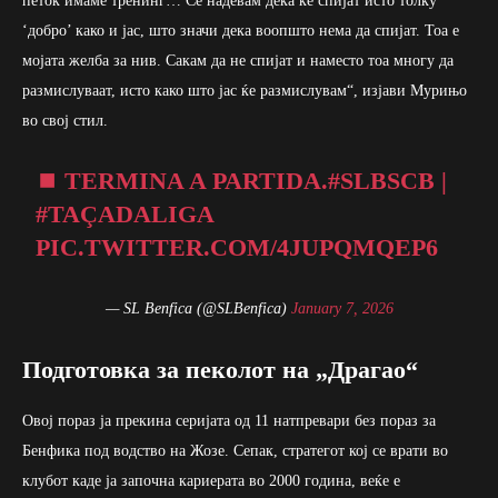
петок имаме тренинг… Се надевам дека ќе спијат исто толку
‘добро’ како и јас, што значи дека воопшто нема да спијат. Тоа е
мојата желба за нив. Сакам да не спијат и наместо тоа многу да
размислуваат, исто како што јас ќе размислувам“, изјави Мурињо
во свој стил.
⏹️ TERMINA A PARTIDA.
#SLBSCB
|
#TAÇADALIGA
PIC.TWITTER.COM/4JUPQMQEP6
— SL Benfica (@SLBenfica)
January 7, 2026
Подготовка за пеколот на „Драгао“
Овој пораз ја прекина серијата од 11 натпревари без пораз за
Бенфика под водство на Жозе. Сепак, стратегот кој се врати во
клубот каде ја започна кариерата во 2000 година, веќе е