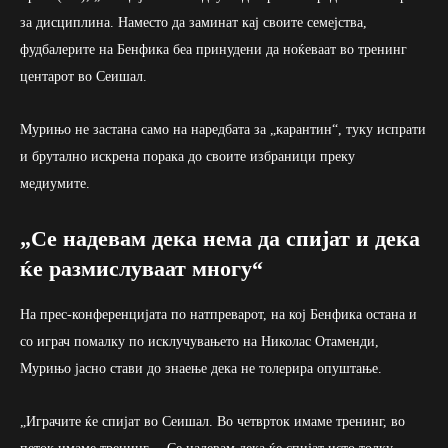
за дисциплина. Наместо да заминат кај своите семејства,
фудбалерите на Бенфика беа принудени да ноќеваат во тренинг
центарот во Сеишал.
Мурињо не застана само на наредбата за „карантин“, туку испрати
и брутално искрена порака до своите избраници преку
медиумите.
„Се надевам дека нема да спијат и дека
ќе размислуваат многу“
На прес-конференцијата по натпреварот, на кој Бенфика остана и
со играч помалку по исклучувањето на Николас Отаменди,
Мурињо јасно стави до знаење дека не толерира опуштање.
„Играчите ќе спијат во Сеишал. Во четврток имаме тренинг, во