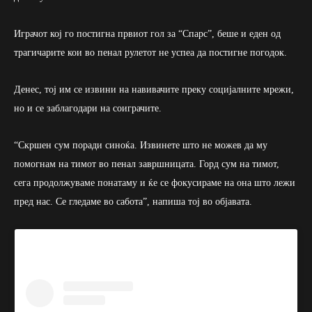
Играчот кој го постигна првиот гол за “Спарс”, беше и еден од
трагичарите кои во пенал рулетот не успеа да постигне погодок.
Денес, тој им се извини на навивачите преку социјалните мрежи,
но и се заблагодари на соиграчите.
“Скршен сум поради синоќа. Извинете што не можев да му
помогнам на тимот во пенал завршницата. Горд сум на тимот,
сега продолжуваме понатаму и ќе се фокусираме на она што лежи
пред нас. Се гледаме во сабота”, напиша тој во објавата.