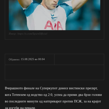
Извор: https://x.com/SpursOfficial
15.08.2025 во 00:04
Објавено:
Вчерашното финале на Суперкупот донесе вистински пресврт,
кога Тотенхем од водство од 2:0, успеа да прими два брзи голови
во последните минути од натпреварот против ПСЖ, за на крајот
да изгуби на пенали.