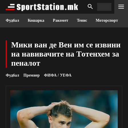
Фудбал
Кошарка
Ракомет
Тенис
Моторспорт
Мики ван де Вен им се извини
на навивачите на Тотенхем за
пеналот
Фудбал
Премиер
ФИФА / УЕФА