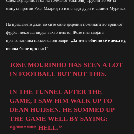
Спектакуларниот гол на голманот Анатолиј Трубин во 98-та
минута против Реал Мадрид го изненади дури и самиот Мурињо.
На прашањето дали во сите овие децении поминати во врвниот
фудбал некогаш видел вакво нешто, Жозе низ својата
препознатлива насмевка одговори:
„За мене обично сè е дежа ву,
но ова беше прв пат!“
.
JOSE MOURINHO HAS SEEN A LOT
IN FOOTBALL BUT NOT THIS.
IN THE TUNNEL AFTER THE
GAME, I SAW HIM WALK UP TO
DEAN HUIJSEN. HE SUMMED UP
THE GAME WELL BY SAYING:
“F****** HELL.”