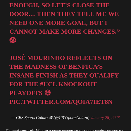
ENOUGH, SO LET’S CLOSE THE
DOOR… THEN THEY TELL ME WE
NEED ONE MORE GOAL, BUT I
CANNOT MAKE MORE CHANGES.”
😱
JOSÉ MOURINHO REFLECTS ON
THE MADNESS OF BENFICA’S
INSANE FINISH AS THEY QUALIFY
FOR THE
#UCL
KNOCKOUT
PLAYOFFS 😅
PIC.TWITTER.COM/QOIA7IET8N
— CBS Sports Golazo ⚽️ (@CBSSportsGolazo)
January 28, 2026
Со овој триумф, Мурињо уште еднаш го потврди својот статус на