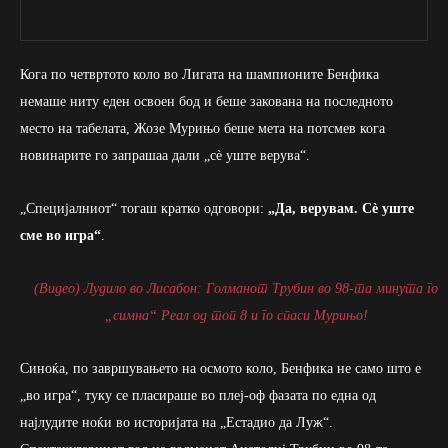
Кога по четвртото коло во Лигата на шампионите Бенфика
немаше ниту еден освоен бод и беше закована на последното
место на табелата, Жозе Мурињо беше мета на потсмев кога
новинарите го запрашаа дали „сè уште верува“.
„Специјалниот“ тогаш кратко одговори:
„Да, верувам. Сè уште
сме во игра“
.
(Видео) Лудило во Лисабон: Голманот Трубин во 98-та минута го
„симна“ Реал од топ 8 и го спаси Мурињо!
Синоќа, по завршувањето на осмото коло, Бенфика не само што е
„во игра“, туку се пласираше во плеј-оф фазата по една од
најлудите ноќи во историјата на „Естадио да Луж“.