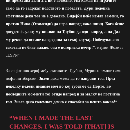
ни претстава дали 3:2 ни е доволно. Им кажав на играчите
само да го задржат водството и победата. Дури подоцна
сфативме дека тоа не е доволно. Бидејќи веќе немав замени, го
пратив Нико (Отаменди) да игра напред како шпиц. Кога беше
досуден фаулот, му викнав на Трубин да оди напред, а на Дал
му реков да остане на средина за секој случај. Победувањето
секогаш ќе биде важно, ова е историска вечер!“
, изјави Жозе за
„ESPN“.
За својот нов херој меѓу стативите, Трубин, Мурињо имаше само
пофални зборови:
Знаев дека може да го направи тоа. Пред
неколку недели имавме меч во кој губевме од Порто, во
последните моменти тој отиде напред и за малку не постигна
гол. Знаев дека големиот дечко е способен за нешто вакво!“.
“WHEN I MADE THE LAST
CHANGES, I WAS TOLD [THAT] IS