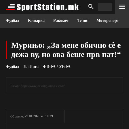
Фудбал
Кошарка
Ракомет
Тенис
Моторспорт
Мурињо: „За мене обично сè е
дежа ву, но ова беше прв пат!“
Фудбал
Ла Лига
ФИФА / УЕФА
Извор: https://www.washingtonpost.com/
29.01.2026 во 10:29
Објавено: