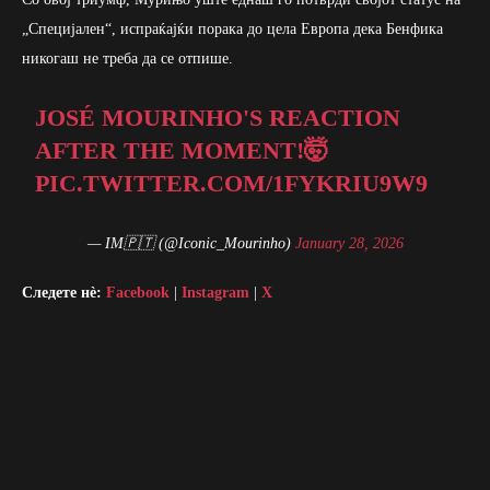
„Специјален“, испраќајќи порака до цела Европа дека Бенфика
никогаш не треба да се отпише.
JOSÉ MOURINHO'S REACTION
AFTER THE MOMENT!🤯
PIC.TWITTER.COM/1FYKRIU9W9
— IM🇵🇹 (@Iconic_Mourinho)
January 28, 2026
Следете нè:
Facebook
|
Instagram
|
X