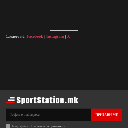
Следете нè:
Facebook
|
Instagram
|
X
Извор: KK MZT Skopje Aerodrom {https://www.facebook.com/kkmztskopje}
ПРИЈАВИ МЕ
Ја прифаќам
Политиката за приватност
.