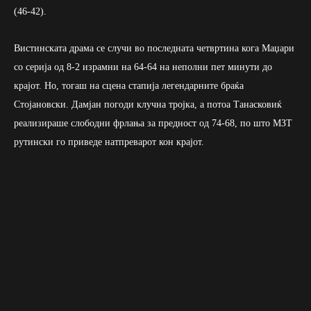
(46-42).
Вистинската драма се случи во последната четвртина кога Маџари
со серија од 8-2 израмни на 64-64 на неполни пет минути до
крајот. Но, тогаш на сцена стапија легендарните браќа
Стојановски. Дамјан погоди клучна тројка, а потоа Танасковиќ
реализираше слободни фрлања за предност од 74-68, по што МЗТ
рутински го приведе натпреварот кон крајот.