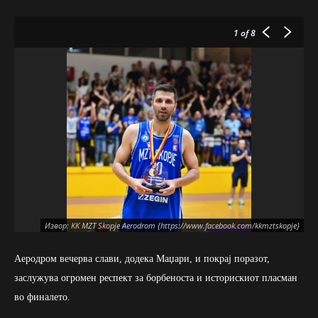
1
of 8
Извор: KK MZT Skopje Aerodrom {https://www.facebook.com/kkmztskopje}
Аеродром вечерва слави, додека Маџари, и покрај поразот,
заслужува огромен респект за борбеноста и историскиот пласман
во финалето.