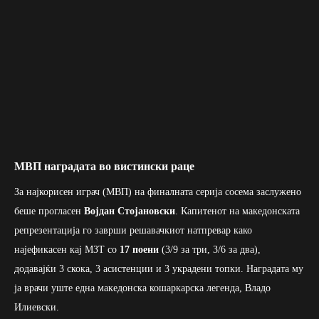
МВП наградата во вистински раце
За најкорисен играч (МВП) на финалната серија сосема заслужено
беше прогласен
Војдан Стојановски
. Капитенот на македонската
репрезентација го заврши решавачкиот натпревар како
најефикасен кај МЗТ со
17 поени
(3/9 за три, 3/6 за два),
додавајќи 3 скока, 3 асистенции и 3 украдени топки. Наградата му
ја врачи уште една македонска кошаркарска легенда, Владо
Илиевски.