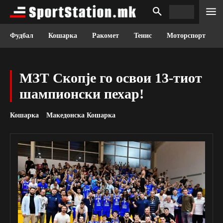
Фудбал
Кошарка
Ракомет
Тенис
Моторспорт
МЗТ Скопје го освои 13-тиот
шампионски пехар!
Кошарка
Македонска Кошарка