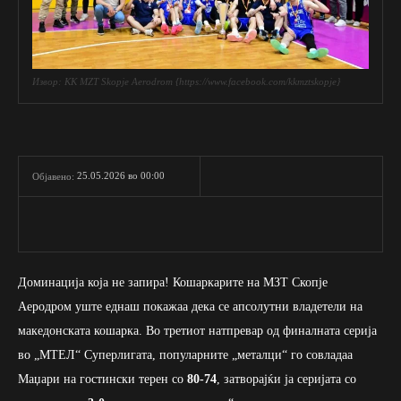
Извор: KK MZT Skopje Aerodrom {https://www.facebook.com/kkmztskopje}
25.05.2026 во 00:00
Објавено:
Доминација која не запира! Кошаркарите на МЗТ Скопје
Аеродром уште еднаш покажаа дека се апсолутни владетели на
македонската кошарка. Во третиот натпревар од финалната серија
во „МТЕЛ“ Суперлигата, популарните „металци“ го совладаа
Маџари на гостински терен со
80-74
, затворајќи ја серијата со