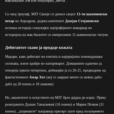
максимални
3-0
или популарна „метла“.
Со овој триумф, МЗТ Скопје го донесе својот
13-ти шампионски
пехар
во Аеродром, додека капитенот
Дамјан Стојановски
испиша историја станувајќи најтрофејниот кошаркар во
историјата на мак-баскетот со импресивни 11 шампионски титули.
Дебитантот скапо ја продаде кожата
Маџари, како дебитант во елитата и најпријатно изненадување
сезонава, влезе храбро во натпреварот. Домашните одлично ја
отворија првата четвртина, добивајќи ја со 26-21, предводени од
фантастичниот
Амар Хот
(кој го заврши мечот со моќен дабл-
дабл од 20 поени и 18 скокови).
Но, квалитетот и искуството на МЗТ брзо дојдоа до израз. Преку
разиграните Душан Танасковиќ (16 поени) и Марин Петков (11
поени), „штрковите“ направија пресврт уште пред полувремето