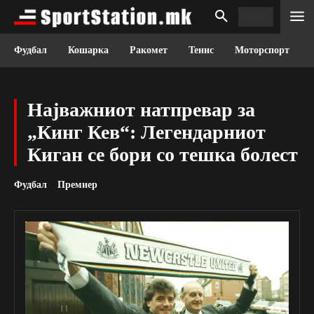
Фудбал
Кошарка
Ракомет
Тенис
Моторспорт
Најважниот натпревар за
„Кинг Кев“: Легендарниот
Киган се бори со тешка болест
Фудбал
Премиер