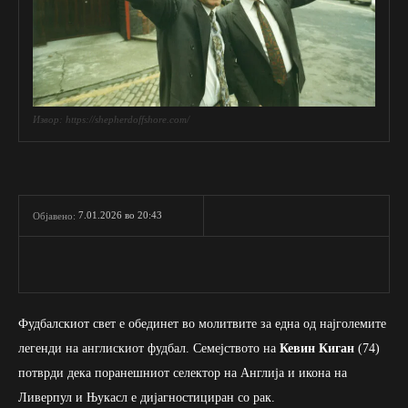
Извор: https://shepherdoffshore.com/
7.01.2026 во 20:43
Објавено:
Фудбалскиот свет е обединет во молитвите за една од најголемите
легенди на англискиот фудбал. Семејството на
Кевин Киган
(74)
потврди дека поранешниот селектор на Англија и икона на
Ливерпул и Њукасл е дијагностициран со рак.