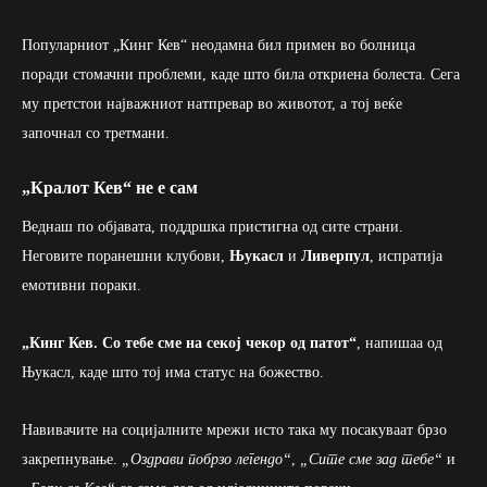
Популарниот „Кинг Кев“ неодамна бил примен во болница
поради стомачни проблеми, каде што била откриена болеста. Сега
му претстои најважниот натпревар во животот, а тој веќе
започнал со третмани.
„Кралот Кев“ не е сам
Веднаш по објавата, поддршка пристигна од сите страни.
Неговите поранешни клубови,
Њукасл
и
Ливерпул
, испратија
емотивни пораки.
„Кинг Кев. Со тебе сме на секој чекор од патот
“
, напишаа од
Њукасл, каде што тој има статус на божество.
Навивачите на социјалните мрежи исто така му посакуваат брзо
закрепнување.
„Оздрави побрзо легендо“
,
„Сите сме зад тебе“
и