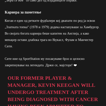
„Бори се Кев“
се само дел од илјадниците пораки.
Кариера за паметење
Киган е еден од ретките фудбалери кој двапати по ред ја освои
„Златната топка“ (1978 и 1979) додека настапуваше за Хамбургер.
Во својата богата кариера беше капитен на Англија, а како
менаџер остави длабока трага во Њукасл, Фулам и Манчестер
Сити.
Сите ние од SportStation му посакуваме брзо и целосно
закрепнување на легендата. Држи се, мајсторе! ❤️
OUR FORMER PLAYER &
MANAGER, KEVIN KEEGAN WILL
UNDERGO TREATMENT AFTER
BEING DIAGNOSED WITH CANCER