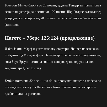
Брендон Милер блесна со 28 поени, додека Тандер за првпат оваа
сезона не успеаја да постигнат 100 поени. Шеј Гилџес-Александер
ја продолжи серијата од 20+ поени, но со слаб шут и без ефект во
финишот.
Нагетс – 76ерс 125:124 (продолжение)
И без Јокиќ, Мареј и уште неколку стартери, Денвер излезе како
победник од Филаделфија. Натпреварот се реши во продолжение,
кога Брус Браун постигна кош по контроверзна одлука за гол-
тендинг врз Џоел Ембид.
Ембид постигна 32 поени, но Фила пропушти шанса за победа во
последниот напад. За Нагетс ова беше триумф на карактерот и
длабочината на ростерот.