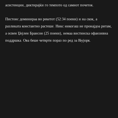
асистенции, диктирајќи го темпото од самиот почеток.
Пистонс доминираа во рекетот (52:34 поени) и на скок, а
разликата константно растеше. Никс никогаш не пронајдоа ритам,
а освен Џејлен Брансон (25 поени), немаа вистинска офанзивна
поддршка. Ова беше четврти пораз по ред за Њујорк.