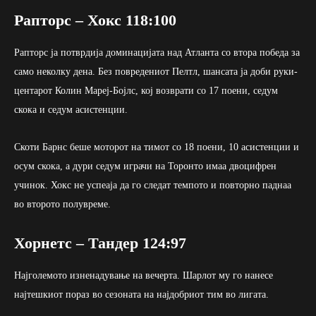
Рапторс – Хокс 118:100
Рапторс ја потврдија доминацијата над Атланта со втора победа за
само неколку дена. Без повредениот Пелтл, шансата ја доби руки-
центарот Колин Мареј-Бојлс, кој возврати со 17 поени, седум
скока и седум асистенции.
Скоти Барнс беше моторот на тимот со 18 поени, 10 асистенции и
осум скока, а дури седум играчи на Торонто имаа двоцифрен
учинок. Хокс не успеаја да го следат темпото и повторно паднаа
во второто полувреме.
Хорнетс – Тандер 124:97
Најголемото изненадување на вечерта. Шарлот му го нанесе
најтешкиот пораз во сезоната на најдобриот тим во лигата.