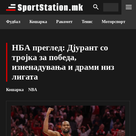
Фудбал
Кошарка
Ракомет
Тенис
Моторспорт
НБА преглед: Дјурант со
тројка за победа,
изненадувања и драми низ
лигата
Кошарка
NBA