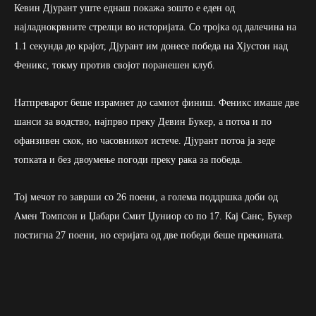
Кевин Дјурант уште еднаш покажа зошто е еден од
најладнокрвните стрелци во историјата. Со тројка од далечина на
1.1 секунда до крајот, Дјурант им донесе победа на Хјустон над
Феникс, токму против својот поранешен клуб.
Натпреварот беше израмнет до самиот финиш. Феникс имаше две
шанси за водство, најпрво преку Девин Букер, а потоа и по
офанзивен скок, но часовникот истече. Дјурант потоа ја зеде
топката и без двоумење погоди преку рака за победа.
Тој мечот го заврши со 26 поени, а голема поддршка доби од
Амен Томпсон и Џабари Смит Џуниор со по 17. Кај Санс, Букер
постигна 27 поени, но серијата од две победи беше прекината.