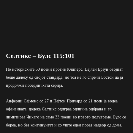
Селтикс – Булс 115:101
По историските 50 поени против Клиперс, Џејлен Браун овојпат
беше далеку од својот стандард, но тоа не го спречи Бостон да ја
продолжи победничката серија.
Анферни Сајмонс со 27 и Пејтон Причард со 21 поен ја водеа
офанзивата, додека Селтикс одиграа одлична одбрана и го
лимитираа Чикаго на само 33 поени во првото полувреме. Булс се
бореа, но без континуитет и со уште еден пораз надвор од дома.