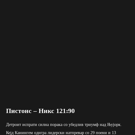
Пистонс – Никс 121:90
Детроит испрати силна порака со убедлив триумф над Њујорк.
Кејд Канингем одигра лидерски натпревар со 29 поени и 13