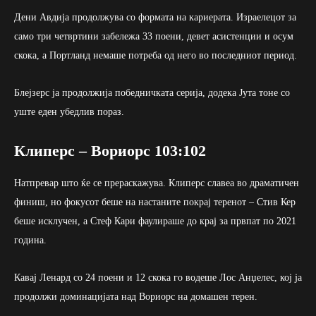
Дени Авдија продолжува со формата на кариерата. Израелецот за
само три четвртини забележа 33 поени, девет асистенции и осум
скока, а Портланд немаше потреба од него во последниот период.
Блејзерс ја продолжија победничката серија, додека Јута тоне со
уште еден убедлив пораз.
Клиперс – Вориорс 103:102
Натпревар што ќе се прераскажува. Клиперс славеа во драматичен
финиш, но фокусот беше на настаните покрај теренот – Стив Кер
беше исклучен, а Стеф Кари фаулираше до крај за првпат по 2021
година.
Кавај Ленард со 24 поени и 12 скока го водеше Лос Анџелес, кој ја
продолжи доминацијата над Вориорс на домашен терен.