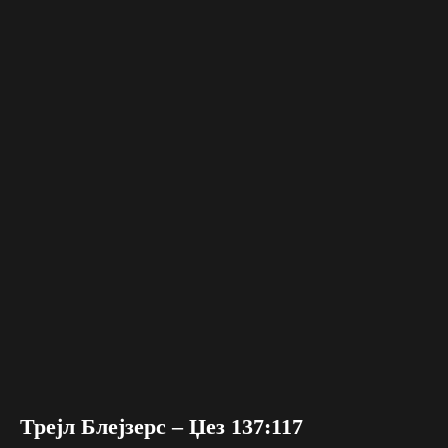
Трејл Блејзерс – Џез 137:117