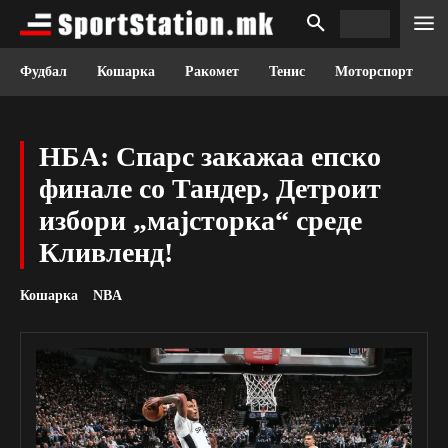
Фудбал
Кошарка
Ракомет
Тенис
Моторспорт
НБА: Спарс закажаа епско
финале со Тандер, Детроит
избори „мајсторка“ среде
Кливленд!
Кошарка
NBA