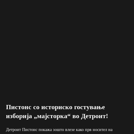
Пистонс со историско гостување
изборија „мајсторка“ во Детроит!
Детроит Пистонс покажа зошто влезе како прв носител на