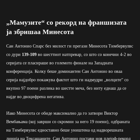
„Мамузите“ со рекорд на франшизата
ја збришаа Минесота
Сан Антонио Спарс без милост ги прегази Минесота Тимбервулвс
со дури
139-109
во шесттиот натпревар, со што со конечни 4-2 во
серијата се пласираше во големото финале на Западната
конференција. Колку беше доминантен Сан Антонио во оваа
серија најдобро покажува фактот што ги надмудри „волците“ со
вкупно 97 поени разлика во шестте меча, без ниту еднаш да се
најде во двоцифрена негатива.
Иако Минесота се обиде максимално да го затвори Виктор
Вембањама (кој заврши со скромни за него 19 поени), одбраната
на Тимбервулвс едноставно беше уништена од надворешната
линија на Тексашаните. Сан Антонио постави нов плејоф-рекорд