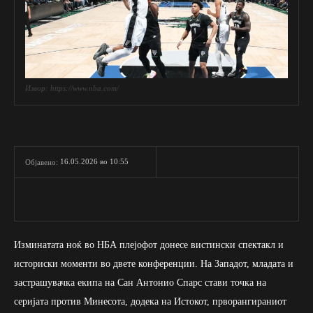
Извор: https://www.nba.com/
16.05.2026 во 10:55
Објавено:
Изминатата ноќ во НБА плејофот донесе вистински спектакл и
историски моменти во двете конференции. На Западот, младата и
застрашувачка екипа на Сан Антонио Спарс стави точка на
серијата против Минесота, додека на Истокот, прворангираниот