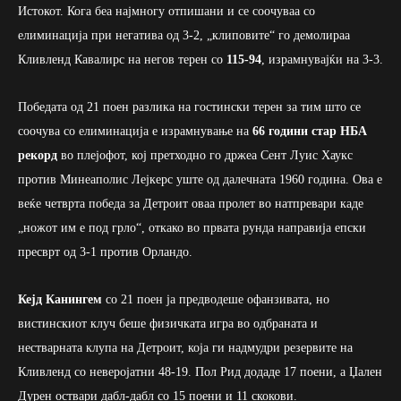
Истокот. Кога беа најмногу отпишани и се соочуваа со
елиминација при негатива од 3-2, „клиповите“ го демолираа
Кливленд Кавалирс на негов терен со
115-94
, израмнувајќи на 3-3.
Победата од 21 поен разлика на гостински терен за тим што се
соочува со елиминација е израмнување на
66 години стар НБА
рекорд
во плејофот, кој претходно го држеа Сент Луис Хаукс
против Минеаполис Лејкерс уште од далечната 1960 година. Ова е
веќе четврта победа за Детроит оваа пролет во натпревари каде
„ножот им е под грло“, откако во првата рунда направија епски
пресврт од 3-1 против Орландо.
Кејд Канингем
со 21 поен ја предводеше офанзивата, но
вистинскиот клуч беше физичката игра во одбраната и
нестварната клупа на Детроит, која ги надмудри резервите на
Кливленд со неверојатни 48-19. Пол Рид додаде 17 поени, а Џален
Дурен оствари дабл-дабл со 15 поени и 11 скокови.