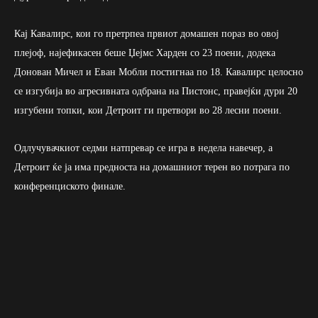
Кај Кавалирс, кои го претрпеа првиот домашен пораз во овој
плејоф, најефикасен беше Џејмс Харден со 23 поени, додека
Донован Мичел и Еван Мобли постигнаа по 18. Кавалирс целосно
се изгубија во агресивната одбрана на Пистонс, правејќи дури 20
изгубени топки, кои Детроит ги претвори во 28 лесни поени.
Одлучувачкиот седми натпревар се игра в недела навечер, а
Детроит ќе ја има предноста на домашниот терен во потрага по
конференциското финале.