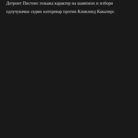
Детроит Пистонс покажа карактер на шампион и избори
одлучувачки седми натпревар против Кливленд Кавалирс.