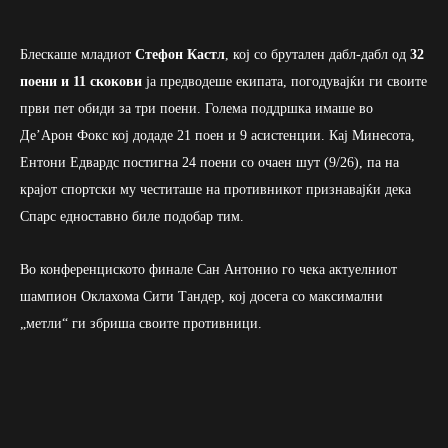
Блескаше младиот
Стефон Кастл
, кој со брутален дабл-дабл од
32
поени и 11 скокови
ја предводеше екипата, погодувајќи ги своите
први пет обиди за три поени. Голема поддршка имаше во
Де’Арон Фокс кој додаде 21 поен и 9 асистенции. Кај Минесота,
Ентони Едвардс постигна 24 поени со очаен шут (9/26), па на
крајот спортски му честиташе на противникот признавајќи дека
Спарс едноставно биле подобар тим.
Во конференциското финале Сан Антонио го чека актуелниот
шампион Оклахома Сити Тандер, кој досега со максимални
„метли“ ги збриша своите противници.