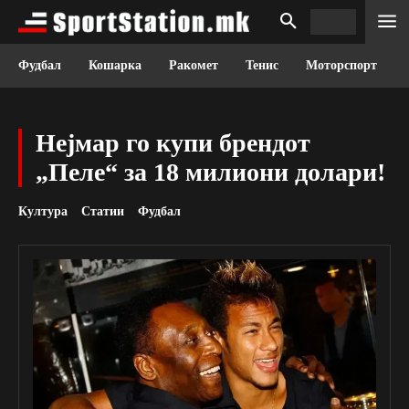
Фудбал
Кошарка
Ракомет
Тенис
Моторспорт
Нејмар го купи брендот
„Пеле“ за 18 милиони долари!
Култура
Статии
Фудбал