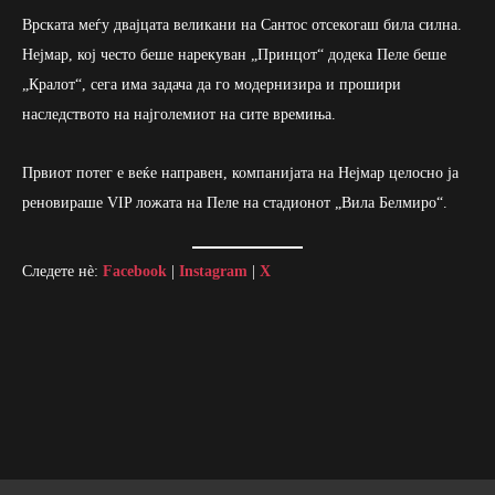
Врската меѓу двајцата великани на Сантос отсекогаш била силна.
Нејмар, кој често беше нарекуван „Принцот“ додека Пеле беше
„Кралот“, сега има задача да го модернизира и прошири
наследството на најголемиот на сите времиња.
Првиот потег е веќе направен, компанијата на Нејмар целосно ја
реновираше VIP ложата на Пеле на стадионот „Вила Белмиро“.
Следете нè:
Facebook
|
Instagram
|
X