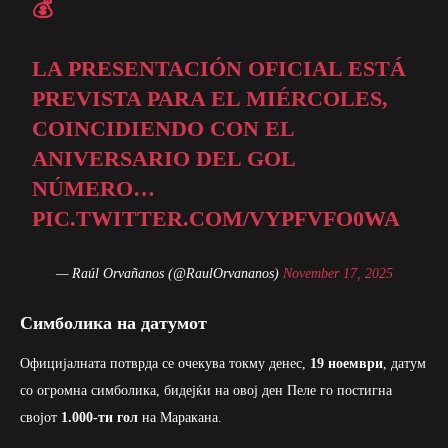
💰
LA PRESENTACIÓN OFICIAL ESTÁ
PREVISTA PARA EL MIÉRCOLES,
COINCIDIENDO CON EL
ANIVERSARIO DEL GOL
NÚMERO…
PIC.TWITTER.COM/VYPFVFO0WA
— Raúl Orvañanos (@RaulOrvananos)
November 17, 2025
Симболика на датумот
Официјалната потврда се очекува токму денес,
19 ноември
, датум
со огромна симболика, бидејќи на овој ден Пеле го постигна
својот
1.000-ти гол
на Маракана.