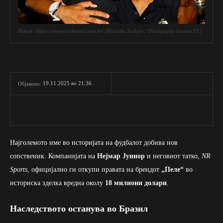
Извор: https://www.cnnbrasil.com.br/ {Ricardo Saibun / Divulgação Santos FC}
19.11.2025 во 21:36
Објавено:
Најголемото име во историјата на фудбалот добива нов
сопственик. Компанијата на
Нејмар Јуниор
и неговиот татко,
NR
Sports
, официјално ги откупи правата на брендот
„Пеле“
во
историска зделка вредна околу
18 милиони долари
.
Наследството останува во Бразил