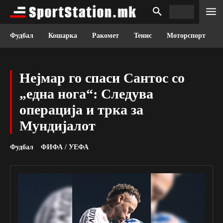
Фудбал
Кошарка
Ракомет
Тенис
Моторспорт
Нејмар го спаси Сантос со
„една нога“: Следува
операција и трка за
Мундијалот
Фудбал
ФИФА / УЕФА