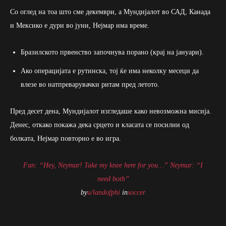
Со оглед на тоа што сме декември, а Мундијалот во САД, Канада
и Мексико е дури во јуни, Нејмар има време.
Бразилското првенство започнува порано (крај на јануари).
Ако операцијата е рутинска, тој ќе има неколку месеци да
влезе во натпреварувачки ритам пред летото.
Пред десет дена, Мундијалот изгледаше како невозможна мисија.
Денес, откако покажа дека срцето и класата се посилни од
болката, Нејмар повторно е во игра.
Fan: “Hey, Neymar! Take my knee here for you…” Neymar: “I
need both”
by
u/landofphi
in
soccer