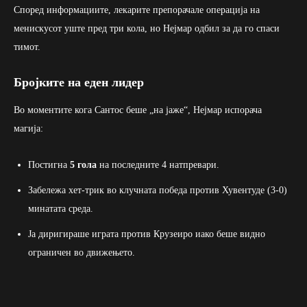
Според информациите, лекарите препорачале операција на
менискусот уште пред три кола, но Нејмар одбил за да го спаси
тимот.
Бројките на еден лидер
Во моментите кога Сантос беше „на јаже“, Нејмар испорача
магија:
Постигна
5 гола
на последните 4 натпревари.
Забележа хет-трик во клучната победа против Хувентуде (3-0)
минатата среда.
Ја диригираше играта против Крузеиро иако беше видно
ограничен во движењето.