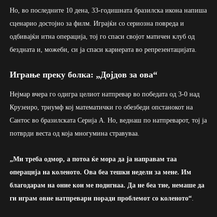
Но, во последните 10 дена, 33-годишната бразилска икона напиша
сценарио достојно за филм. Играјќи со сериозна повреда и
одбивајќи итна операција, тој го спаси својот матичен клуб од
бездната и, можеби, си ја спаси кариерата во репрезентацијата.
Играње преку болка: „Дојдов за ова“
Нејмар вчера го одигра целиот натпревар во победата од 3-0 над
Крузеиро, триумф кој математички го обезбеди опстанокот на
Сантос во бразилската Серија А. Но, веднаш по натпреварот, тој ја
потврди веста од која многумина стравуваа.
„Ми треба одмор, а потоа ќе мора да ја направам таа
операција на коленото. Ова беа тешки недели за мене. Им
благодарам на оние кои ме подигнаа. Да не беа тие, немаше да
ги играм овие натпревари поради проблемот со коленото“
.