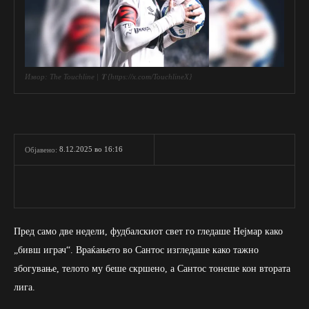
Извор: The Touchline | 𝐓 {https://x.com/TouchlineX}
8.12.2025 во 16:16
Објавено:
Пред само две недели, фудбалскиот свет го гледаше Нејмар како
„бивш играч“. Враќањето во Сантос изгледаше како тажно
збогување, телото му беше скршено, а Сантос тонеше кон втората
лига.