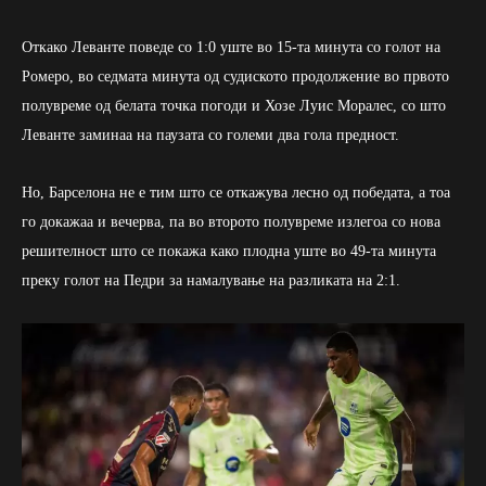
Откако Леванте поведе со 1:0 уште во 15-та минута со голот на
Ромеро, во седмата минута од судиското продолжение во првото
полувреме од белата точка погоди и Хозе Луис Моралес, со што
Леванте заминаа на паузата со големи два гола предност.
Но, Барселона не е тим што се откажува лесно од победата, а тоа
го докажаа и вечерва, па во второто полувреме излегоа со нова
решителност што се покажа како плодна уште во 49-та минута
преку голот на Педри за намалување на разликата на 2:1.