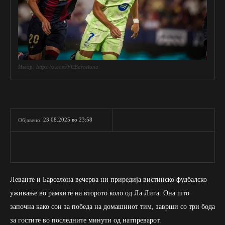
Извор: https://x.com/FCBarcelona
23.08.2025 во 23:58
Објавено:
Леванте и Барселона вечерва ни приредија вистинско фудбалско
уживање во рамките на второто коло од Ла Лига. Она што
започна како сон за победа на домашниот тим, заврши со три бода
за гостите во последните минути од натпреварот.