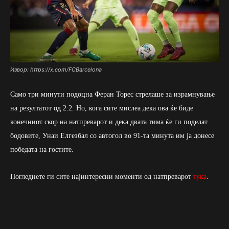
Извор: https://x.com/FCBarcelona
Само три минути подоцна Феран Торес стрелаше за израмнување
на резултатот од 2:2. Но, кога сите мислеа дека ова ќе биде
конечниот скор на натпреварот и дека двата тима ќе ги поделат
бодовите, Унаи Елгезбал со автогол во 91-та минута им ја донесе
победата на гостите.
Погледнете ги сите најинтересни моменти од натпреварот
тука
.