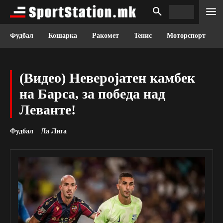
Фудбал
Кошарка
Ракомет
Тенис
Моторспорт
(Видео) Неверојатен камбек
на Барса, за победа над
Леванте!
Фудбал
Ла Лига