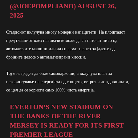
(@JOEPOMPLIANO)
AUGUST 26,
2025
Стадионот вклучува многу модерни капацитети. На плоштадот
пред главниот влез навивачите може да си наточат пиво од
автоматските машини или да си земат нешто за јадење од
бројните целосно автоматизирани киосци.
Тој е изграден да биде самоодржлив, а вклучува план за
искористување на енергијата од сонцето, ветрот и дождовницата,
со цел да се користи само 100% чиста енергија.
EVERTON’S NEW STADIUM ON
THE BANKS OF THE RIVER
MERSEY IS READY FOR ITS FIRST
PREMIER LEAGUE