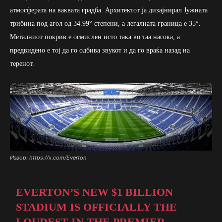
атмосферата на ваквата градба. Архитектот ја дизајнирал Јужната
трибина под агол од 34.99° степени, а легалната граница е 35°.
Металниот покрив е осмислен исто така во таа насока, а
предвидено е тој да го одбива звукот и да го враќа назад на
теренот.
Извор: https://x.com/Everton
EVERTON’S NEW $1 BILLION
STADIUM IS OFFICIALLY THE
LOUDEST IN THE PREMIER