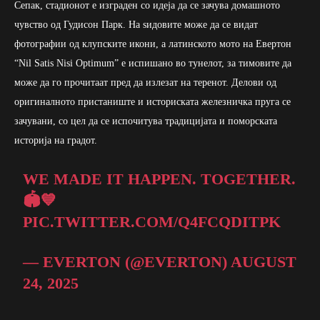
Сепак, стадионот е изграден со идеја да се зачува домашното
чувство од Гудисон Парк. На ѕидовите може да се видат
фотографии од клупските икони, а латинското мото на Евертон
“Nil Satis Nisi Optimum” е испишано во тунелот, за тимовите да
може да го прочитаат пред да излезат на теренот. Делови од
оригиналното пристаниште и историската железничка пруга се
зачувани, со цел да се испочитува традицијата и поморската
историја на градот.
WE MADE IT HAPPEN. TOGETHER.
🏟️💙
PIC.TWITTER.COM/Q4FCQDITPK
— EVERTON (@EVERTON)
AUGUST
24, 2025