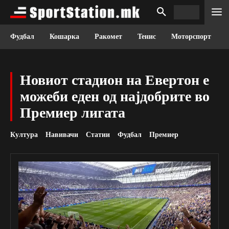
Фудбал
Кошарка
Ракомет
Тенис
Моторспорт
Новиот стадион на Евертон е
можеби еден од најдобрите во
Премиер лигата
Култура
Навивачи
Статии
Фудбал
Премиер