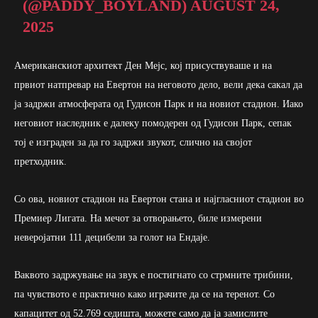
(@PADDY_BOYLAND)
AUGUST 24,
2025
Американскиот архитект Ден Мејс, кој присуствуваше и на
првиот натпревар на Евертон на неговото дело, вели дека сакал да
ја задржи атмосферата од Гудисон Парк и на новиот стадион. Иако
неговиот наследник е далеку помодерен од Гудисон Парк, сепак
тој е изграден за да го задржи звукот, слично на својот
претходник.
Со ова, новиот стадион на Евертон стана и најгласниот стадион во
Премиер Лигата. На мечот за отворањето, биле измерени
неверојатни 111 децибели за голот на Ендаје.
Ваквото задржување на звук е постигнато со стрмните трибини,
па чувството е практично како играчите да се на теренот. Со
капацитет од 52.769 седишта, можете само да ја замислите