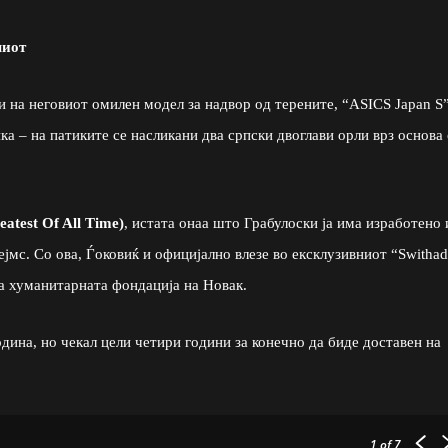
миот
и на неговиот омилен модел за надвор од терените, “ASICS Japan S”
а – на патиките се насликани два српски двоглави орли врз основа
atest Of All Time)
, истата онаа што Грабулоски ја има изработено 
мс. Со ова, Ѓоковиќ и официјално влезе во ексклузивниот “Swithad
за хуманитарната фондација на Новак.
дина, но чекал цели четири години за конечно да биде доставен на
1
of 7