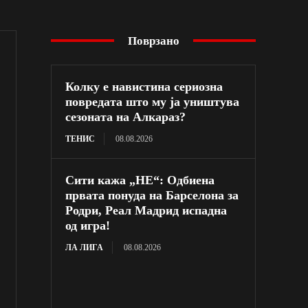
Поврзано
Колку е навистина сериозна
повредата што му ја уништува
сезоната на Алкараз?
ТЕНИС
08.08.2026
Сити кажа „НЕ“: Одбиена
првата понуда на Барселона за
Родри, Реал Мадрид испадна
од игра!
ЛА ЛИГА
08.08.2026