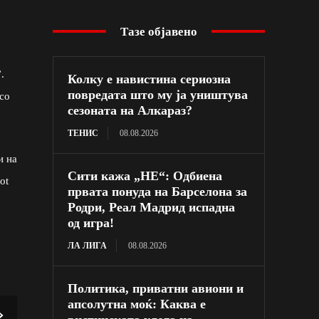
Тазе објавено
.
Колку е навистина сериозна
повредата што му ја уништува
 со
сезоната на Алкараз?
ТЕНИС
08.08.2026
и на
Сити кажа „НЕ“: Одбиена
ot
првата понуда на Барселона за
Родри, Реал Мадрид испадна
од игра!
ЛА ЛИГА
08.08.2026
Политика, приватни авиони и
апсолутна моќ: Каква е