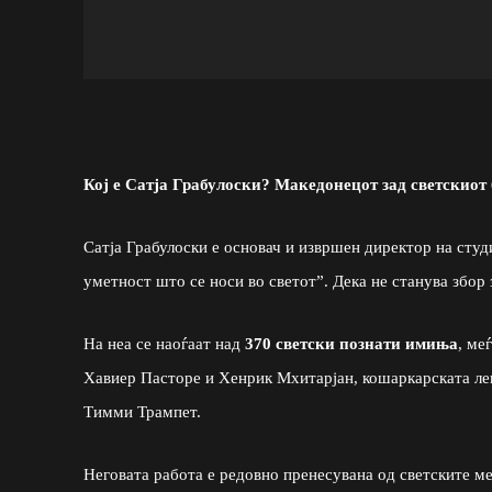
Кој е Сатја Грабулоски? Македонецот зад светскиот 
Сатја Грабулоски е основач и извршен директор на студ
уметност што се носи во светот”. Дека не станува збор 
На неа се наоѓаат над
370 светски познати имиња
, ме
Хавиер Пасторе и Хенрик Мхитарјан, кошаркарската лег
Тимми Трампет.
Неговата работа е редовно пренесувана од светските м