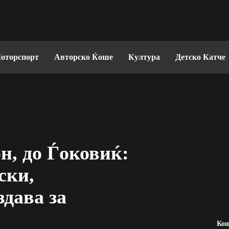
оторспорт
Авторско Ќоше
Култура
Детско Катче
н, до Ѓоковиќ:
ски,
здава за
Ко