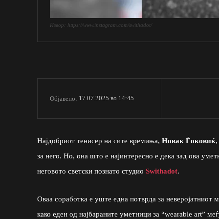
Извор: https://www.instagram.com/swithadot/
17.07.2025 во 14:45
Објавено:
Најдобриот тенисер на сите времиња,
Новак Ѓоковиќ
,
за него. Но, она што е најинтересно е дека зад ова ум
неговото светски познато студио
Swithadot
.
Оваа соработка е уште една потврда за неверојатниот м
како еден од најбараните уметници за “wearable art” меѓ