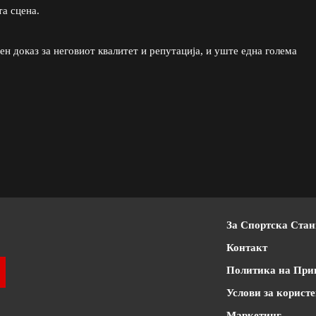
а сцена.
н доказ за неговиот квалитет и репутација, и уште една голема
За Спортска Ста
Контакт
Извор: https://www.instagram.com/switha
Политика на При
Услови за корист
Маркетинг