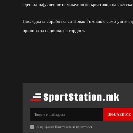
еден од најуспешните македонски креативци на светскат
Последната соработка со Новак Ѓоковиќ е само уште еде
причина за национална гордост.
ПРИЈАВИ МЕ
Ја прифаќам
Политиката за приватност
.