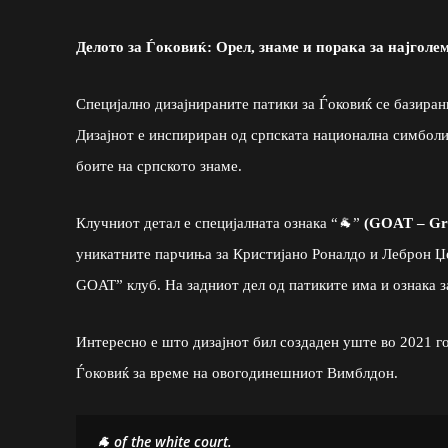
Делото за Ѓоковиќ: Орел, знаме и порака за најголе
Специјално дизајнираните патики за Ѓоковиќ се базиран
Дизајнот е инспириран од српската национална симболик
боите на српското знаме.
Клучниот детал е специјалната ознака “🐐”
(GOAT – Gre
уникатните парчиња за Кристијано Роналдо и Леброн Џеј
GOAT” клуб. На задниот дел од патиките има и ознака 
Интересно е што дизајнот бил создаден уште во 2021 го
Ѓоковиќ за време на овогодинешниот Вимблдон.
🐐 of the white court.