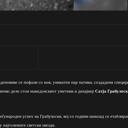
 деновиве се пофали со нов, уникатен пар патики, создадени специј
етничко дело стои македонскиот уметник и дизајнер
Сатја Грабулос
еѓународен успех на Грабулоски, кој со години наназад се етаблир
у најголемите светски ѕвезди.