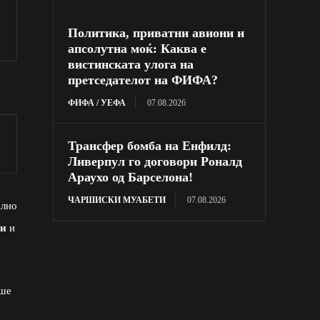
Политика, приватни авиони и
апсолутна моќ: Каква е
вистинската улога на
претседателот на ФИФА?
ФИФА / УЕФА
07.08.2026
Трансфер бомба на Енфилд:
Ливерпул го договори Роналд
Араухо од Барселона!
ЧАРШИСКИ МУАБЕТИ
07.08.2026
ално
ки
и
аше