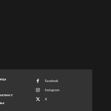
ница
Facebook
Instagram
dot/
ватност
X
ење