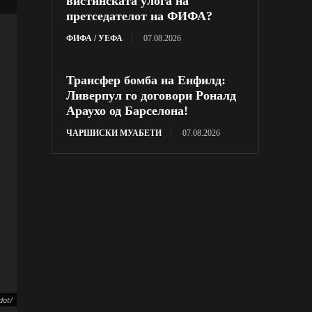
вистинската улога на
претседателот на ФИФА?
ФИФА / УЕФА
07.08.2026
Трансфер бомба на Енфилд:
Ливерпул го договори Роналд
Араухо од Барселона!
ЧАРШИСКИ МУАБЕТИ
07.08.2026
dot/