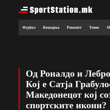
Фудбал
Кошарка
Ракомет
Тенис
М
Од Роналдо и Лебро
Кој е Сатја Грабуло
Македонецот кој со
спортските икони?