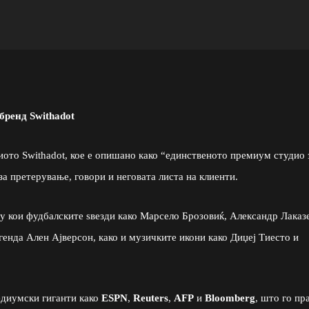
бренд Swithadot
иото Swithadot, кое е опишано како “единственото премиум студио 
за претерување, говори и неговата листа на клиенти.
ѓу кои фудбалските ѕвезди како Марсело Брозовиќ, Александр Лаказе
енда Ален Ајверсон, како и музичките икони како Диџеј Тиесто и
Извор: https://www.instagram.com/switha
едиумски гиганти како
ESPN
,
Reuters
,
AFP
и
Bloomberg
, што го пр