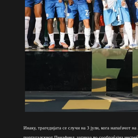
Инаку, трагедијата се случи на 3 јули, кога напаѓачот 
португалскиот Пенафиел, загинаа во сообраќајна несре