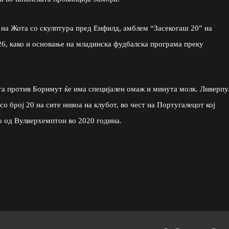
т на Жота со скулптура пред Енфилд, амблем “Засекогаш 20” на
/26, како и основање на младинска фудбалска програма преку
та против Борнмут ќе има специјален омаж и минута молк. Ливерпу
со број 20 на сите нивоа на клубот, во чест на Португалецот кој
о од Вулверхемптон во 2020 година.