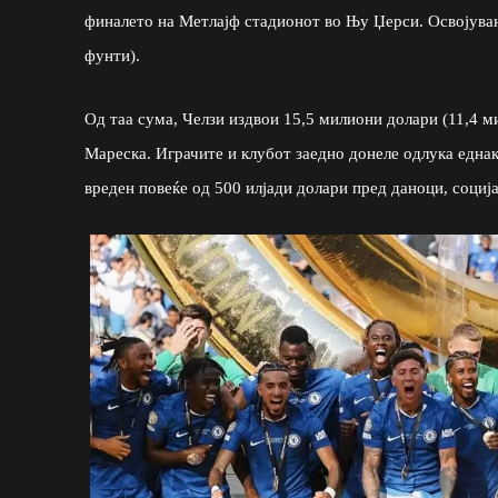
финалето на Метлајф стадионот во Њу Џерси. Освојувањ
фунти).
Од таа сума, Челзи издвои 15,5 милиони долари (11,4 м
Мареска. Играчите и клубот заедно донеле одлука еднакв
вреден повеќе од 500 илјади долари пред даноци, соција