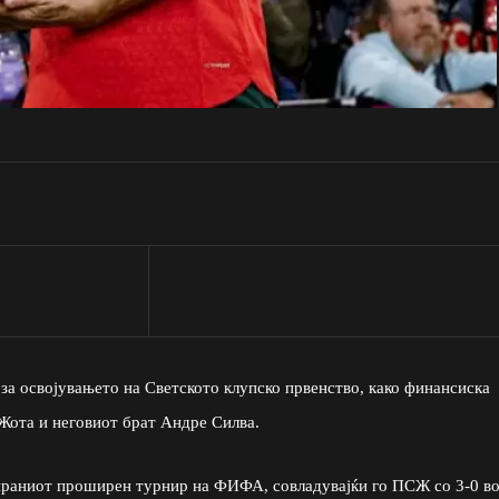
 за освојувањето на Светското клупско првенство, како финансиска
 Жота и неговиот брат Андре Силва.
ираниот проширен турнир на ФИФА, совладувајќи го ПСЖ со 3-0 в