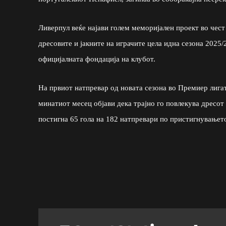
Ливерпул веќе најави голем меморијален проект во чес
дресовите и јакните на играчите цела идна сезона 2025
официјалната фондација на клубот.
На првиот натпревар од новата сезона во Премиер лига
минатиот месец објави дека трајно го повлекува дресот 
постигна 65 гола на 182 натпревари по пристигнувањет