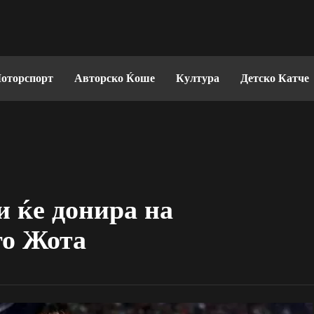
оторспорт
Авторско Ќоше
Култура
Детско Катче
и ќе донира на
го Жота