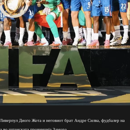
на Ливерпул Диого Жота и неговиот брат Андре Силва, фудбалер на
ќа во шпанската провинција Замора.