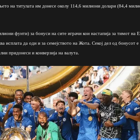
ето на титулата им донесе околу 114,6 милиони долари (84,4 мили
илиони фунти) за бонуси на сите играчи кои настапија за тимот на 
а исплата да оди и за семејството на Жота. Секој дел од бонусот е
лни придонеси и конверзија на валута.