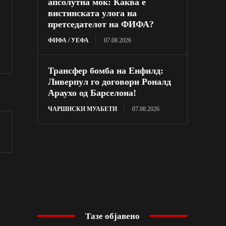
апсолутна моќ: Каква е
вистинската улога на
претседателот на ФИФА?
ФИФА / УЕФА
07.08.2026
Трансфер бомба на Енфилд:
Ливерпул го договори Роналд
Араухо од Барселона!
ЧАРШИСКИ МУАБЕТИ
07.08.2026
Тазе објавено
о