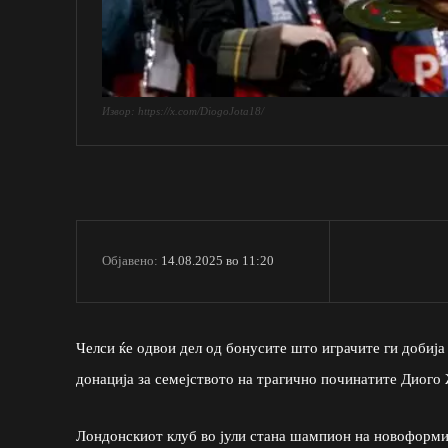
Извор: https://x.com/DiogoJota18/
14.08.2025 во 11:20
Објавено:
Челси ќе одвои дел од бонусите што играчите ги добија
донација за семејството на трагично починатите Диого
Лондонскиот клуб во јули стана шампион на новоформ