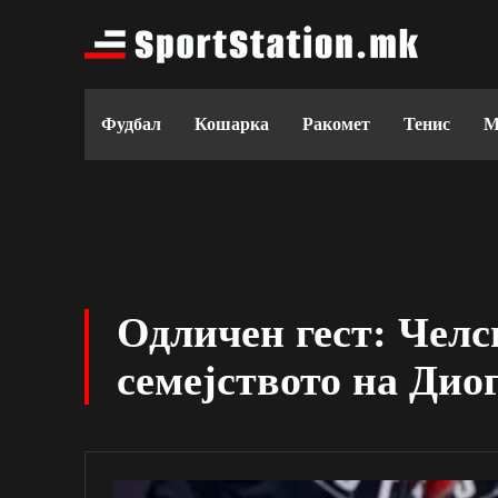
Фудбал
Кошарка
Ракомет
Тенис
М
Одличен гест: Челс
семејството на Дио