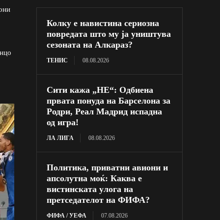
они
Колку е навистина сериозна
повредата што му ја уништува
сезоната на Алкараз?
Енцо
ТЕНИС
08.08.2026
Сити кажа „НЕ“: Одбиена
првата понуда на Барселона за
Родри, Реал Мадрид испадна
од игра!
ЛА ЛИГА
08.08.2026
Политика, приватни авиони и
апсолутна моќ: Каква е
вистинската улога на
претседателот на ФИФА?
ФИФА / УЕФА
07.08.2026