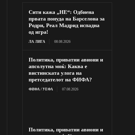
Сити кажа „НЕ“: Одбиена
првата понуда на Барселона за
Родри, Реал Мадрид испадна
од игра!
ЛА ЛИГА
08.08.2026
Политика, приватни авиони и
апсолутна моќ: Каква е
вистинската улога на
претседателот на ФИФА?
ФИФА / УЕФА
07.08.2026
Политика, приватни авиони и