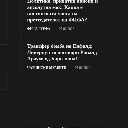
Политика, приватни авиони и
апсолутна моќ: Каква е
вистинската улога на
претседателот на ФИФА?
ФИФА / УЕФА
07.08.2026
Трансфер бомба на Енфилд:
Ливерпул го договори Роналд
Араухо од Барселона!
ЧАРШИСКИ МУАБЕТИ
07.08.2026