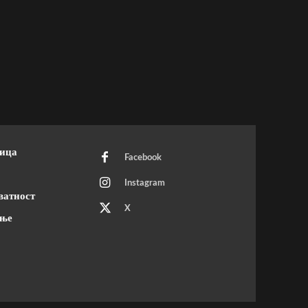
ница
Facebook
Instagram
ватност
X
ење