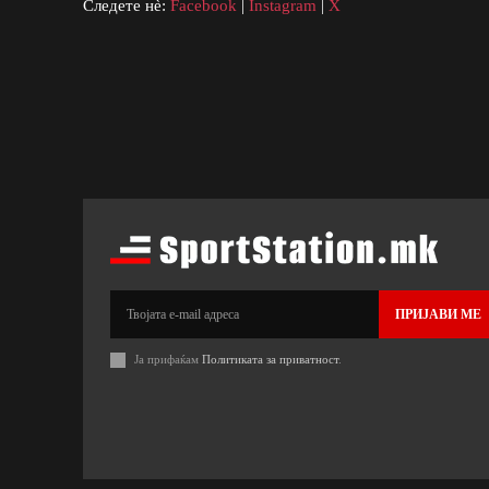
Следете нè:
Facebook
|
Instagram
|
X
ПРИЈАВИ МЕ
Ја прифаќам
Политиката за приватност
.