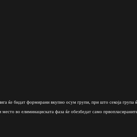
ига ќе бидат формирани вкупно осум групи, при што секоја група 
и место во елиминациската фаза ќе обезбедат само првопласиранит