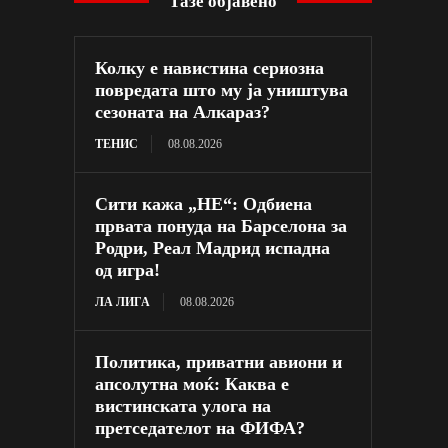
Тазе објавено
Колку е навистина сериозна
повредата што му ја уништува
сезоната на Алкараз?
ТЕНИС
08.08.2026
Сити кажа „НЕ“: Одбиена
првата понуда на Барселона за
Родри, Реал Мадрид испадна
од игра!
ЛА ЛИГА
08.08.2026
Политика, приватни авиони и
апсолутна моќ: Каква е
вистинската улога на
претседателот на ФИФА?