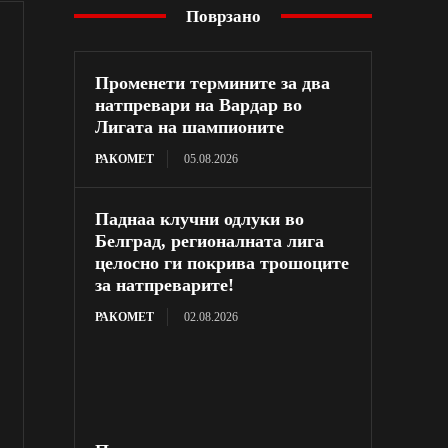
Поврзано
Променети термините за два
натпревари на Вардар во
Лигата на шампионите
РАКОМЕТ
05.08.2026
Паднаа клучни одлуки во
Белград, регионалната лига
целосно ги покрива трошоците
за натпреварите!
РАКОМЕТ
02.08.2026