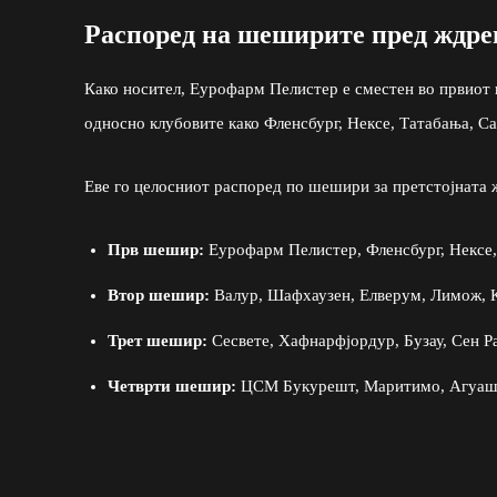
Распоред на шеширите пред ждре
Како носител, Еурофарм Пелистер е сместен во првиот ш
односно клубовите како Фленсбург, Нексе, Татабања, С
Еве го целосниот распоред по шешири за претстојната 
Прв шешир:
Еурофарм Пелистер, Фленсбург, Нексе,
Втор шешир:
Валур, Шафхаузен, Елверум, Лимож, К
Трет шешир:
Сесвете, Хафнарфјордур, Бузау, Сен Р
Четврти шешир:
ЦСМ Букурешт, Маритимо, Агуаш С