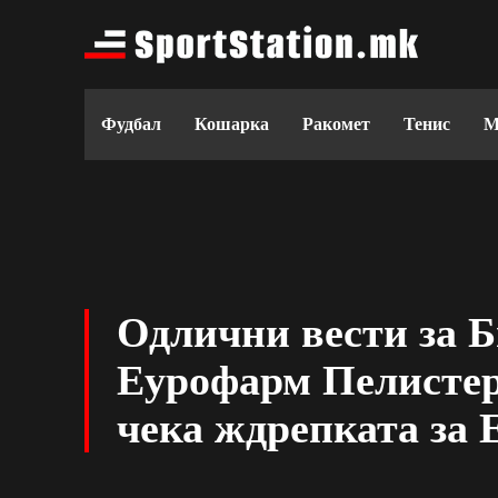
Фудбал
Кошарка
Ракомет
Тенис
М
Одлични вести за 
Еурофарм Пелистер 
чека ждрепката за 