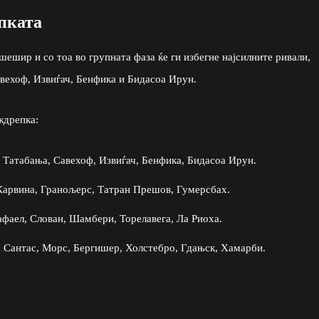
пката
ешир и со тоа во групната фаза ќе ги избегне најсилните ривали,
авехоф, Извиѓач, Бенфика и Бидасоа Ирун.
ждрепка:
 Татабања, Савехоф, Извиѓач, Бенфика, Бидасоа Ирун.
арвина, Гранољерс, Татран Прешов, Гумерсбах.
афаел, Слован, Шамбери, Торелавега, Ла Риоха.
антас, Морс, Бергишер, Холстебро, Гдањск, Хамарби.