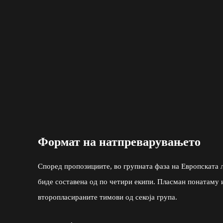
Формат на натпреварувањето
Според пропозициите, во групната фаза на Европската л
биде составена од по четири екипи. Пласман понатаму 
второпласираните тимови од секоја група.