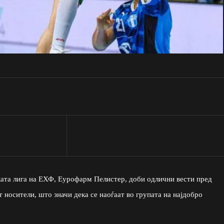
ката лига на ЕХФ, Еурофарм Пелистер, доби одлични вести пред
т носители, што значи дека се наоѓаат во групата на најдобро