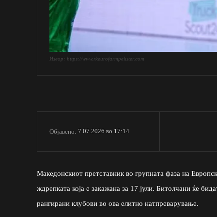
Извор: https://www.rkeurofarmpelister.com
7.07.2026 во 17:14
Објавено:
Македонскиот претставник во групната фаза на Европс
ждрепката која е закажана за 17 јули. Битолчани ќе бида
рангирани клубови во ова елитно натпреварување.