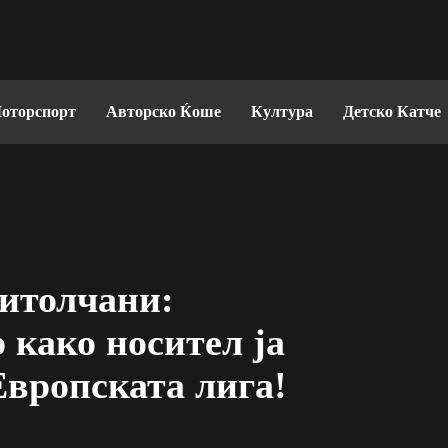
оторспорт
Авторско Ќоше
Култура
Детско Катче
Битолчани:
како носител ја
Европската лига!