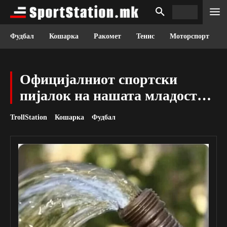
Фудбал
Кошарка
Ракомет
Тенис
Моторспорт
Официјалниот спортски
пијалок на нашата младост…
TrollStation
Кошарка
Фудбал