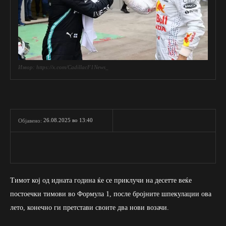
Извор: https://x.com/CadillacF1News_
26.08.2025 во 13:40
Објавено:
Тимот кој од идната година ќе се приклучи на десетте веќе
постоечки тимови во Формула 1, после бројните шпекулации ова
лето, конечно ги претстави своите два нови возачи.