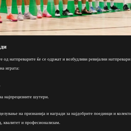
ади
те од натпреварите ќе се одржат и возбудливи ревијални натпревари
на играта:
.
а најпрецизните шутери.
делување на признанија и награди за најдобрите поединци и колект
д, квалитет и професионализам.