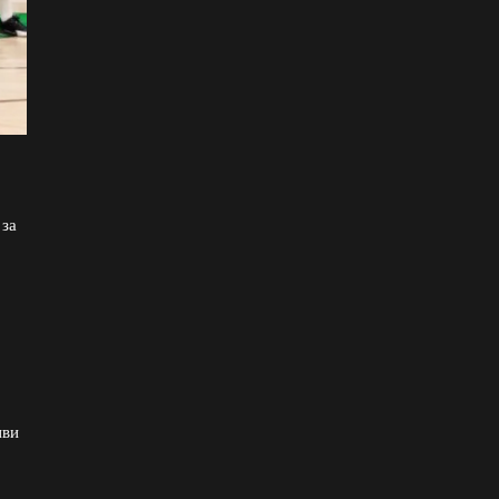
 за
иви