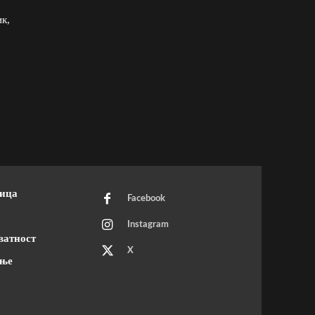
к,
ница
Facebook
Instagram
ватност
X
ење