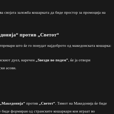
ва својата заложба кошарката да биде простор за промоција на
едонија“ против „Светот“
атпревари што ќе го понудат најдоброто од македонската кошарка:
скиот дуел, наречен
„Ѕвезди во подем”
, ќе ја отвори
ски асови.
„Македонија“
против
„Светот“
. Тимот на Македонија ќе биде
е биде формиран од странските кошаркари кои играат во