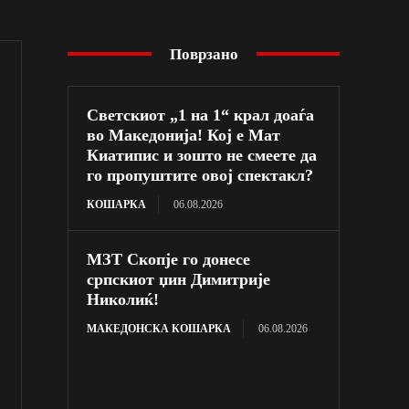
Поврзано
Светскиот „1 на 1“ крал доаѓа
во Македонија! Кој е Мат
Киатипис и зошто не смеете да
го пропуштите овој спектакл?
КОШАРКА
06.08.2026
МЗТ Скопје го донесе
српскиот џин Димитрије
Николиќ!
МАКЕДОНСКА КОШАРКА
06.08.2026