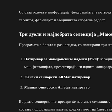
Со оваа голема манифестација, федерацијата ја потврду
талентот, фер-плејот и заедничката спортска радост.
Три дуели и најдобрата селекција „Мак
Програмата е богата и разновидна, со планирани три н
Натпревар за македонските надежи (М20):
Младин
манифестацијата, презентирајќи ги идните кошаркар
Женски сениорски All Star натпревар.
Машки сениорски All Star натпревар.
Во двата сениорски натпревари ќе настапат селекциите
составен од домашни играчи, додека тимот на Светот ќ