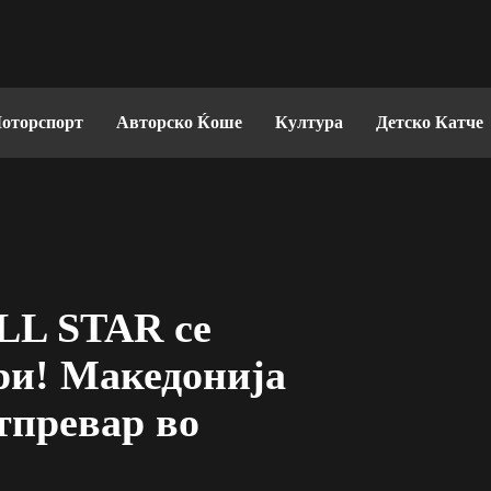
оторспорт
Авторско Ќоше
Култура
Детско Катче
L STAR се
ри! Македонија
тпревар во