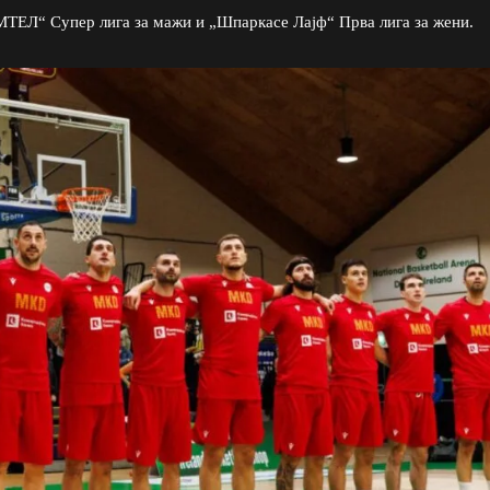
МТЕЛ“ Супер лига за мажи и „Шпаркасе Лајф“ Прва лига за жени.