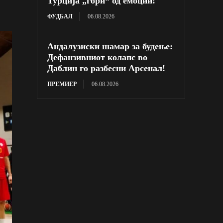
Турција „гори“ од емоции!
ФУДБАЛ
06.08.2026
Андалузиски шамар за будење:
Дефанзивниот колапс во
Даблин го разбесни Арсенал!
ПРЕМИЕР
06.08.2026