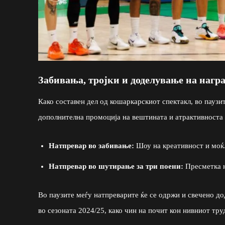
Забивања, тројки и доделување на нагр
Како составен дел од кошаркарскиот спектакл, во паузи
дополнителна промоција на вештината и атрактивноста 
Натпревар во забивање:
Шоу на креативност и моќ
Натпревар во шутирање за три поени:
Пресметка н
Во паузите меѓу натпреварите ќе се одржи и свечено до
во сезоната 2024/25, како чин на почит кон нивниот тру