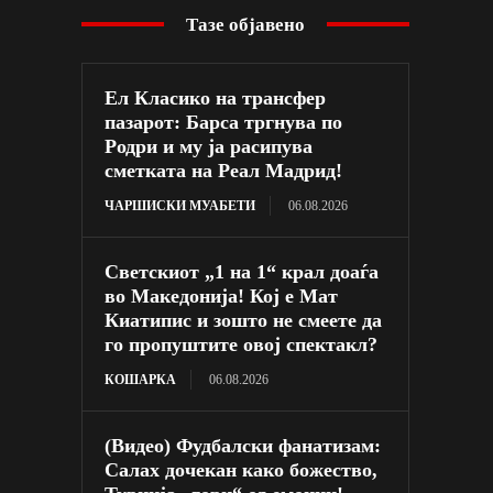
Тазе објавено
Ел Класико на трансфер
пазарот: Барса тргнува по
Родри и му ја расипува
сметката на Реал Мадрид!
ЧАРШИСКИ МУАБЕТИ
06.08.2026
Светскиот „1 на 1“ крал доаѓа
во Македонија! Кој е Мат
Киатипис и зошто не смеете да
го пропуштите овој спектакл?
КОШАРКА
06.08.2026
(Видео) Фудбалски фанатизам:
Салах дочекан како божество,