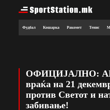
Фудбал
Кошарка
Ракомет
Тенис
М
ОФИЦИЈАЛНО: AL
враќа на 21 декемв
против Светот и на
забивање!