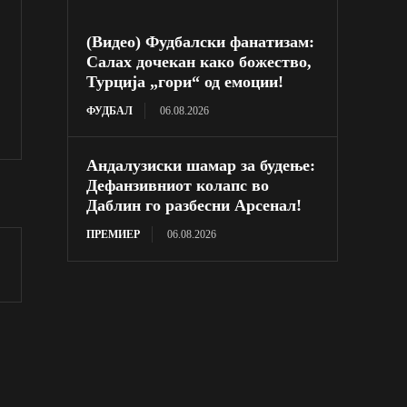
(Видео) Фудбалски фанатизам:
Салах дочекан како божество,
Турција „гори“ од емоции!
ФУДБАЛ
06.08.2026
Андалузиски шамар за будење:
Дефанзивниот колапс во
Даблин го разбесни Арсенал!
ПРЕМИЕР
06.08.2026