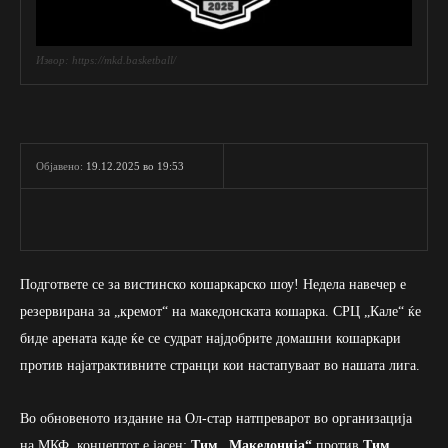
Извор: https://mkd.basketball/
19.12.2025 во 19:53
Објавено:
Подгответе се за вистинско кошаркарско шоу! Недела навечер е
резервирана за „кремот“ на македонската кошарка. СРЦ „Кале“ ќе
биде арената каде ќе се судрат најдобрите домашни кошаркари
против најатрактивните странци кои настапуваат во нашата лига.
Во обновеното издание на Ол-стар натпреварот во организација
на МКФ, концептот е јасен:
Тим „Македонија“
против
Тим