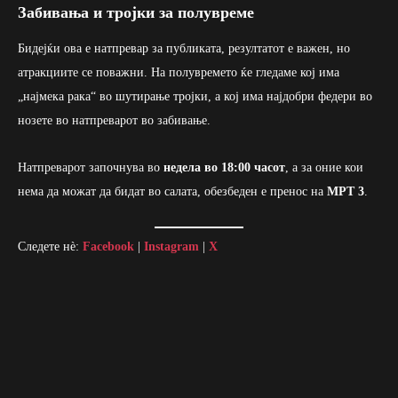
Забивања и тројки за полувреме
Бидејќи ова е натпревар за публиката, резултатот е важен, но
атракциите се поважни. На полувремето ќе гледаме кој има
„најмека рака“ во шутирање тројки, а кој има најдобри федери во
нозете во натпреварот во забивање.
Натпреварот започнува во
недела во 18:00 часот
, а за оние кои
нема да можат да бидат во салата, обезбеден е пренос на
МРТ 3
.
Следете нè:
Facebook
|
Instagram
|
X