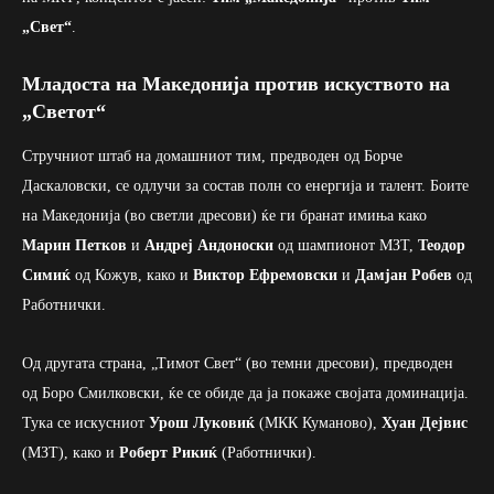
„Свет“
.
Младоста на Македонија против искуството на
„Светот“
Стручниот штаб на домашниот тим, предводен од Борче
Даскаловски, се одлучи за состав полн со енергија и талент. Боите
на Македонија (во светли дресови) ќе ги бранат имиња како
Марин Петков
и
Андреј Андоноски
од шампионот МЗТ,
Теодор
Симиќ
од Кожув, како и
Виктор Ефремовски
и
Дамјан Робев
од
Работнички.
Од другата страна, „Тимот Свет“ (во темни дресови), предводен
од Боро Смилковски, ќе се обиде да ја покаже својата доминација.
Тука се искусниот
Урош Луковиќ
(МКК Куманово),
Хуан Дејвис
(МЗТ), како и
Роберт Рикиќ
(Работнички).