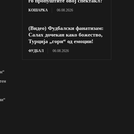
го пропуштите овој спектакл?
КОШАРКА
06.08.2026
(Видео) Фудбалски фанатизам:
Салах дочекан како божество,
Турција „гори“ од емоции!
ФУДБАЛ
06.08.2026
ин“
тен
ни“