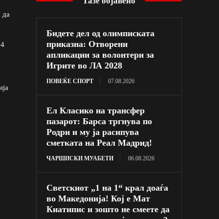
Тазе објавено
 да
Бидете дел од олимписката
приказна: Отворени
24
апликации за волонтери за
Игрите во ЛА 2028
ПОВЕЌЕ СПОРТ
07.08.2026
ија
Ел Класико на трансфер
пазарот: Барса тргнува по
Родри и му ја расипува
сметката на Реал Мадрид!
ЧАРШИСКИ МУАБЕТИ
06.08.2026
Светскиот „1 на 1“ крал доаѓа
во Македонија! Кој е Мат
Киатипис и зошто не смеете да