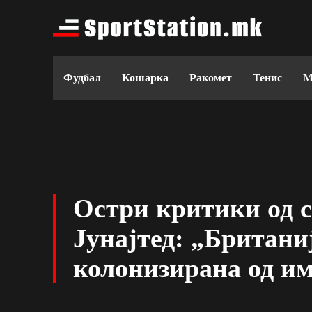
Фудбал
Кошарка
Ракомет
Тенис
М
Остри критики од 
Јунајтед: „Британиј
колонизирана од и