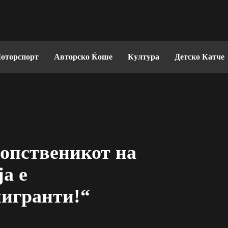
оторспорт
Авторско Ќоше
Култура
Детско Катче
сопственикот на
а е
мигранти!“