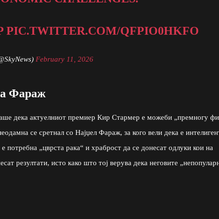
P
PIC.TWITTER.COM/QFPIO0HKFO
(@SkyNews)
February 11, 2026
за Фараж
ираше дека актуелниот премиер Кир Стармер е можеби „премногу ф
 неодамна се сретнал со Најџел Фараж, за кого вели дека е интелиген
 е потребна „цврста рака“ и храброст да се донесат одлуки кои на
несат резултати, исто како што тој верува дека неговите „непопулар