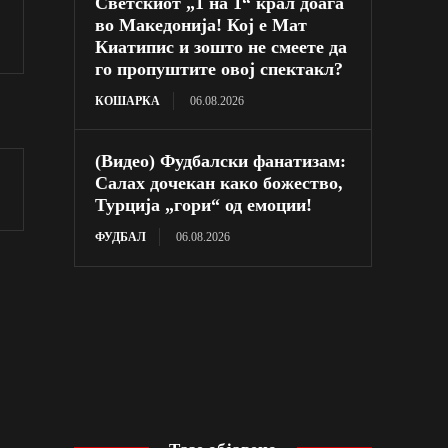
Светскиот „1 на 1“ крал доаѓа
во Македонија! Кој е Мат
Киатипис и зошто не смеете да
го пропуштите овој спектакл?
КОШАРКА
06.08.2026
(Видео) Фудбалски фанатизам:
Салах дочекан како божество,
Турција „гори“ од емоции!
ФУДБАЛ
06.08.2026