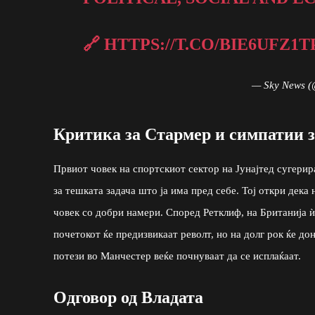
🔗
HTTPS://T.CO/BIE6UFZ1T
— Sky News 
Критика за Стармер и симпатии 
Првиот човек на спортскиот сектор на Јунајтед сугер
за тешката задача што ја има пред себе. Тој откри дека
човек со добри намери. Според Ретклиф, на Британија ѝ
почетокот ќе предизвикаат револт, но на долг рок ќе до
потези во Манчестер веќе почнуваат да се исплаќаат.
Одговор од Владата