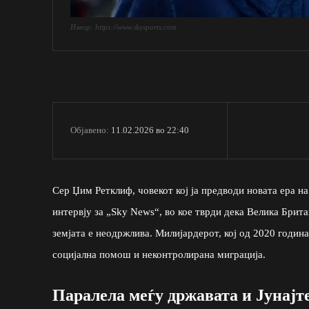
Извор: https://www.skysports.com
11.02.2026 во 22:40
Објавено:
Сер Џим Ретклиф, човекот кој ја предводи новата ера н
интервју за „Sky News“, во кое тврди дека Велика Брит
земјата е неодржлива. Милијардерот, кој од 2020 годин
социјална помош и неконтролирана миграција.
Паралела меѓу државата и Јунајт