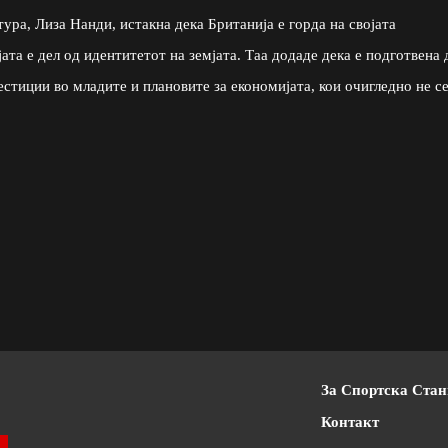
ура, Лиза Нанди, истакна дека Британија е горда на својата
ата е дел од идентитетот на земјата. Таа додаде дека е подготвена 
естиции во младите и плановите за економијата, кои очигледно не с
За Спортска Ста
Контакт