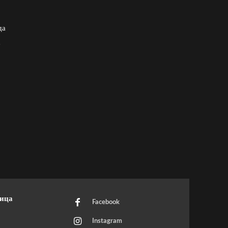
да
е
ница
Facebook
Instagram