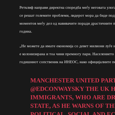
Ретклиф направи директна споредба меѓу неговата улога 
се решат големите проблеми, лидерот мора да биде подг
моментов меѓу дел од навивачите поради драстичните п
година.
„Не можете да имате економија со девет милиони луѓе 
е колонизирана и тоа чини премногу пари. Населението 
годишниот сопственик на ИНЕОС, иако официјалните по
MANCHESTER UNITED PAR
@EDCONWAYSKY
THE UK H
IMMIGRANTS, WHO ARE D
STATE, AS HE WARNS OF 
POLITICAL, SOCIAL AND 