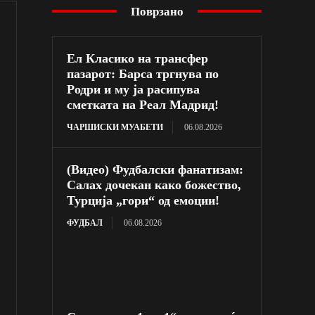
Поврзано
Ел Класико на трансфер
пазарот: Барса тргнува по
Родри и му ја расипува
сметката на Реал Мадрид!
ЧАРШИСКИ МУАБЕТИ
06.08.2026
(Видео) Фудбалски фанатизам:
Салах дочекан како божество,
Турција „гори“ од емоции!
ФУДБАЛ
06.08.2026