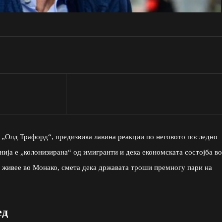
а „Олд Трафорд“, предизвика лавина реакции по неговото последно
анија е „колонизирана“ од имигранти и дека економската состојба во
а живее во Монако, смета дека државата троши премногу пари на
ед