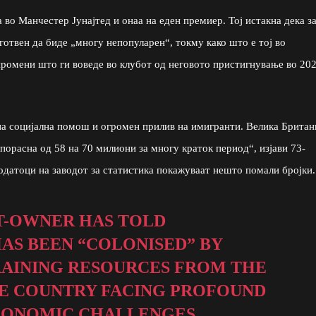
во Манчестер Јунајтед и онаа на еден премиер. Тој истакна дека за
отвен да биде „многу непопуларен“, токму како што е тој во
ромени што ги воведе во клубот од неговото пристигнување во 20
на социјална помош и огромен прилив на имигранти. Велика Британ
порасна од 58 на 70 милиони за многу краток период“, изјави 73-
датоци на заводот за статистика покажуваат нешто помали бројки.
T-OWNER HAS TOLD
AS BEEN “COLONISED” BY
RAINING RESOURCES FROM THE
THE COUNTRY FACING PROFOUND
ECONOMIC CHALLENGES.