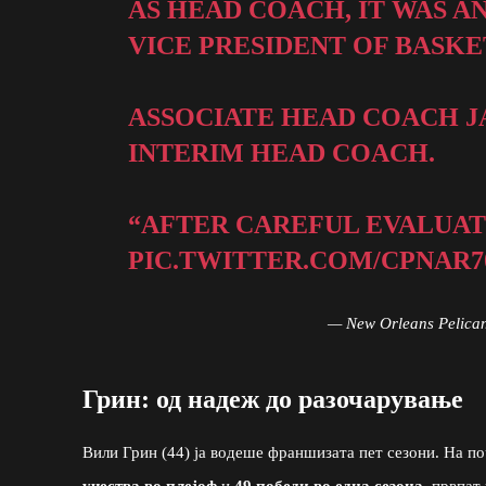
AS HEAD COACH, IT WAS 
VICE PRESIDENT OF BASK
ASSOCIATE HEAD COACH 
INTERIM HEAD COACH.
“AFTER CAREFUL EVALUAT
PIC.TWITTER.COM/CPNAR7
— New Orleans Pelica
Грин: од надеж до разочарување
Вили Грин (44) ја водеше франшизата пет сезони. На по
учества во плејоф
и
49 победи во една сезона
, првпат