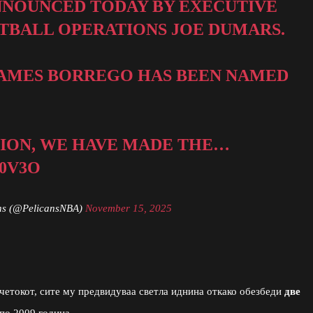
ANNOUNCED TODAY BY EXECUTIVE
ETBALL OPERATIONS JOE DUMARS.
JAMES BORREGO HAS BEEN NAMED
ION, WE HAVE MADE THE…
0V3O
ns (@PelicansNBA)
November 15, 2025
четокот, сите му предвидуваа светла иднина откако обезбеди
две
 по 2009 година.