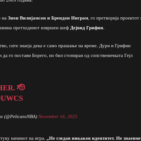
о на
Зион Вилијамсон и Брендон Инграм
, го претворија проектот 
 замина претходниот извршен шеф
Дејвид Грифин
.
тво, сите знаеја дека е само прашање на време. Дури и Грифин
и да го постави Борего, но бил стопиран од сопственичката Гејл
ER. 🫡
0UWCS
ns (@PelicansNBA)
November 16, 2025
 туку начинот на игра.
„Не гледав никаков идентитет. Не знаевме