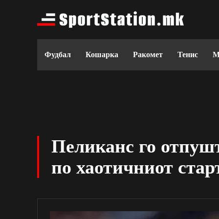
Фудбал
Кошарка
Ракомет
Тенис
М
Пеликанс го отпуш
по хаотичниот стар