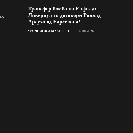
Трансфер бомба на Енфилд:
Ливерпул го договори Роналд
во
Араухо од Барселона!
ЧАРШИСКИ МУАБЕТИ
07.08.2026