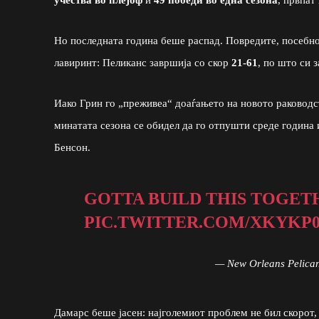
Но последната година беше распад. Повредите, посебн
лавиринт: Пеликанс завршија со скор
21-61
, по што си
Иако Грин го „преживеа“ доаѓањето на новото раководс
минатата сезона се обидел да го отпушти среде година 
Бенсон.
GOTTA BUILD THIS TOGETH
PIC.TWITTER.COM/XKYKP
— New Orleans Pelica
Дамарс беше јасен: најголемиот проблем не бил скорот,