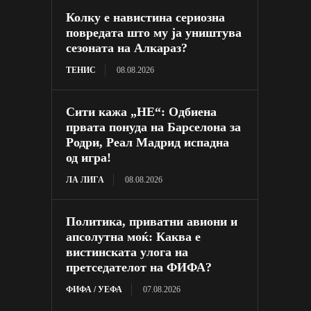
Колку е навистина сериозна
повредата што му ја уништува
сезоната на Алкараз?
ТЕНИС
08.08.2026
Сити кажа „НЕ“: Одбиена
првата понуда на Барселона за
Родри, Реал Мадрид испадна
од игра!
ЛА ЛИГА
08.08.2026
Политика, приватни авиони и
апсолутна моќ: Каква е
вистинската улога на
претседателот на ФИФА?
ФИФА / УЕФА
07.08.2026