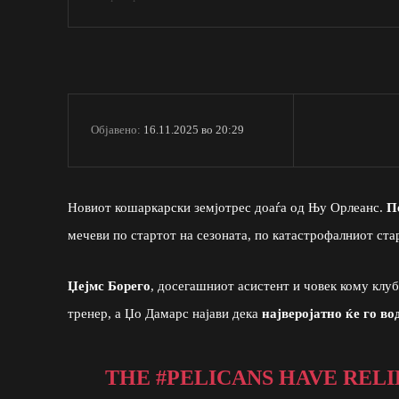
16.11.2025 во 20:29
Објавено:
Новиот кошаркарски земјотрес доаѓа од Њу Орлеанс.
П
мечеви по стартот на сезоната, по катастрофалниот ста
Џејмс Борего
, досегашниот асистент и човек кому клу
тренер, а Џо Дамарс најави дека
најверојатно ќе го во
THE
#PELICANS
HAVE RELI