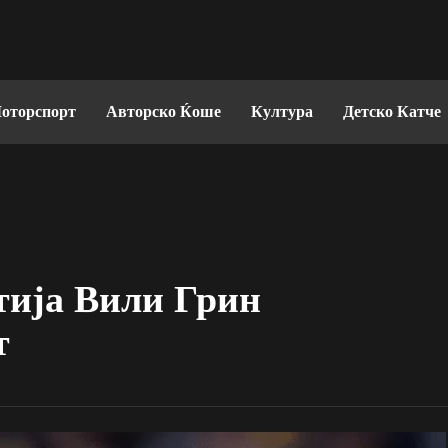
оторспорт
Авторско Ќоше
Култура
Детско Катче
тија Вили Грин
т