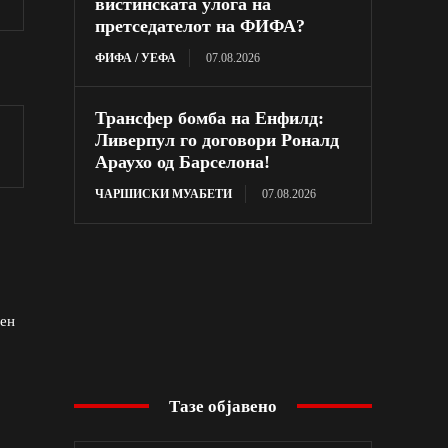
вистинската улога на
претседателот на ФИФА?
ФИФА / УЕФА
07.08.2026
Трансфер бомба на Енфилд:
Ливерпул го договори Роналд
Араухо од Барселона!
ЧАРШИСКИ МУАБЕТИ
07.08.2026
мен
Тазе објавено