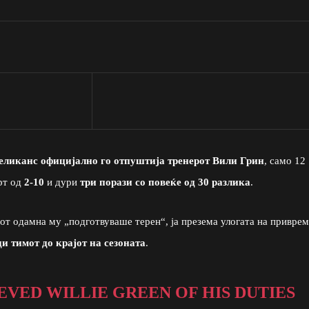
еликанс официјално го отпуштија тренерот Вили Грин
, само 12
рт од
2-10
и дури
три порази со повеќе од 30 разлика
.
бот одамна му „подготвуваше терен“, ја презема улогата на привре
ди тимот до крајот на сезоната
.
EVED WILLIE GREEN OF HIS DUTIES