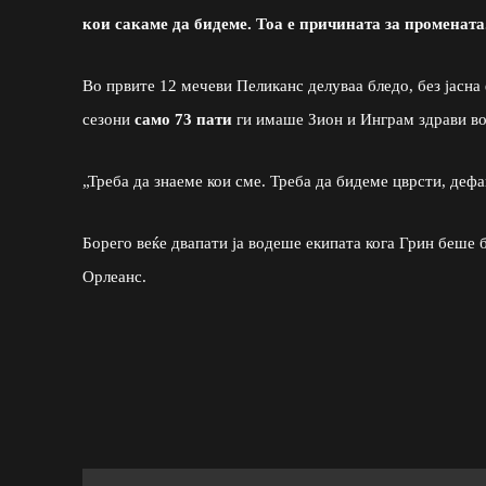
кои сакаме да бидеме. Тоа е причината за промената
Во првите 12 мечеви Пеликанс делуваа бледо, без јасна
сезони
само 73 пати
ги имаше Зион и Инграм здрави во 
„Треба да знаеме кои сме. Треба да бидеме цврсти, деф
Борего веќе двапати ја водеше екипата кога Грин беше 
Орлеанс.