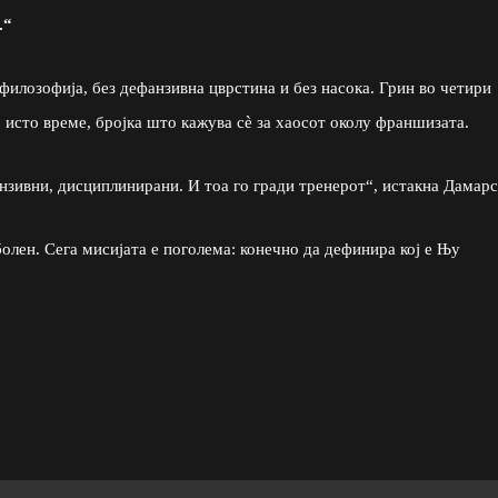
.“
 филозофија, без дефанзивна цврстина и без насока. Грин во четири
исто време, бројка што кажува сè за хаосот околу франшизата.
анзивни, дисциплинирани. И тоа го гради тренерот“, истакна Дамарс
болен. Сега мисијата е поголема: конечно да дефинира кој е Њу