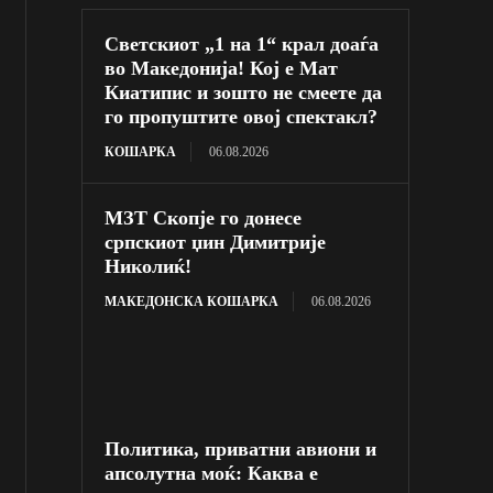
Светскиот „1 на 1“ крал доаѓа
во Македонија! Кој е Мат
Киатипис и зошто не смеете да
го пропуштите овој спектакл?
КОШАРКА
06.08.2026
МЗТ Скопје го донесе
српскиот џин Димитрије
Николиќ!
МАКЕДОНСКА КОШАРКА
06.08.2026
Политика, приватни авиони и
апсолутна моќ: Каква е