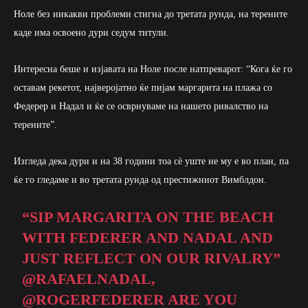
Ноле без никакви проблеми стигна до третата рунда, на терените
каде има освоено дури седум титули.
Интересна беше и изјавата на Ноле после натпреварот: “Кога ќе го
оставам рекетот, најверојатно ќе пијам маргарита на плажа со
Федерер и Надал и ќе се осврнуваме на нашето ривалство на
терените”.
Изгледа дека дури и на 38 години тоа сè уште не му е во план, па
ќе го гледаме и во третата рунда од престижниот Вимблдон.
“SIP MARGARITA ON THE BEACH
WITH FEDERER AND NADAL AND
JUST REFLECT ON OUR RIVALRY”
@RAFAELNADAL
,
@ROGERFEDERER
ARE YOU