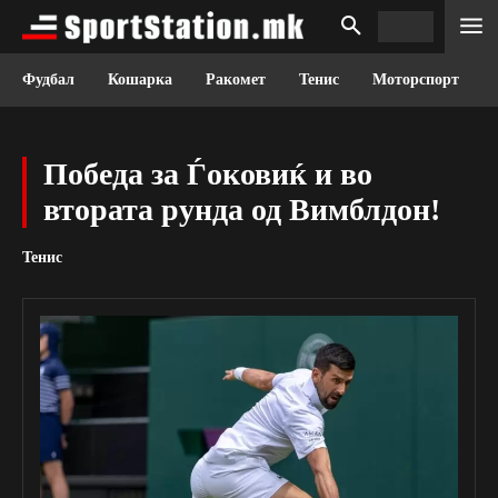
Фудбал
Кошарка
Ракомет
Тенис
Моторспорт
Победа за Ѓоковиќ и во
втората рунда од Вимблдон!
Тенис