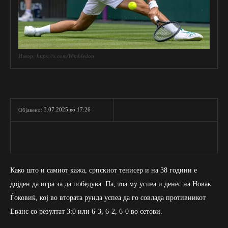
Извор: https://x.com/Wimbledon
3.07.2025 во 17:26
Објавено:
Како што и самиот кажа, српскиот тенисер и на 38 години е
дојден да игра за да победува. Па, тоа му успеа и денес на Новак
Ѓоковиќ, кој во втората рунда успеа да го совлада противникот
Еванс со резултат 3:0 или 6-3, 6-2, 6-0 во сетови.