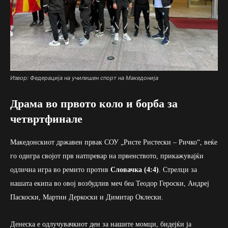
Извор: Федерација на училишен спорт на Македонија
Драма во првото коло и борба за
четвртфинале
Македонскиот државен првак СОУ „Ристе Ристески – Ричко“, веќе
го одигра својот прв натпревар на првенството, прикажувајќи
одлична игра во ремито против
Словачка (4:4)
. Стрелци за
нашата екипа во овој возбудлив меч беа Теодор Героски, Андреј
Паскоски, Мартин Деркоски и Димитар Оклески.
Денеска е одлучувачкиот ден за нашите момци, бидејќи ја