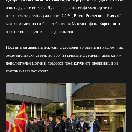
изненадување во Бања Лука. Тие ги посетија учениците од
прилепското средно училиште
СОУ „Ристе Ристески – Ричко“
,
кои во моментов ги бранат боите на Македонија на Европското
првенство во футсал за средношколци.
Посетата на двајцата искусни фудбалери во базата на нашиот тим
беше вистински „ветер во грб“ за младите футсалци, давајќи им
дополнителен мотив и храброст пред клучните предизвици на
континенталниот собир.