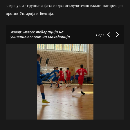
завршуваат групната фаза со два исклучително важни натпревари
против Унгарија и Белгија.
Извор: Извор: Федерација на
1
of 5
училишен спорт на Македонија