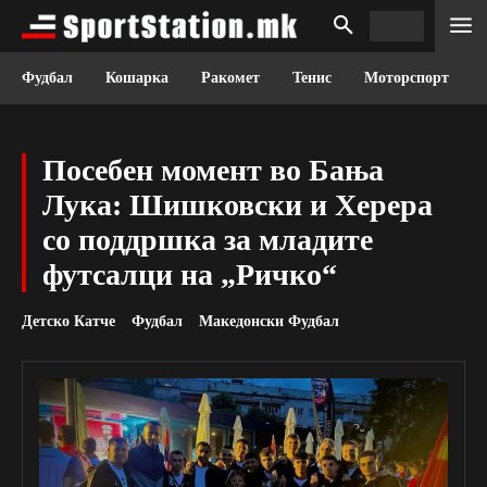
Фудбал
Кошарка
Ракомет
Тенис
Моторспорт
Посебен момент во Бања
Лука: Шишковски и Херера
со поддршка за младите
футсалци на „Ричко“
Детско Катче
Фудбал
Македонски Фудбал