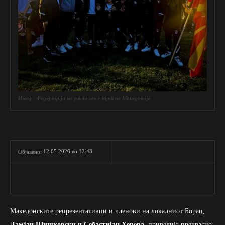
Извор: Федерација на училишен спорт на Македонија
12.05.2026 во 12:43
Објавено:
Македонските репрезентативци и членови на локалниот Борац,
Дамјан Шишковски и Себастијан Херера
, приредија прекрасно