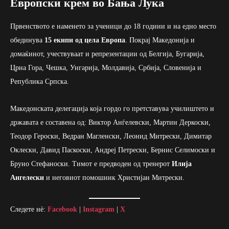
Европски крем во Бања Лука
Првенството е наменето за ученици до 18 години и на едно место
обединува
15 екипи од цела Европа
. Покрај Македонија и
домаќинот, учествуваат и репрезентации од Белгија, Бугарија,
Црна Гора, Чешка, Унгарија, Молдавија, Србија, Словенија и
Република Српска.
Македонската делегација која гордо го претставува училиштето и
државата е составена од: Виктор Анѓелевски, Мартин Деркоски,
Теодор Героски, Ведран Магленски, Леонид Митрески, Димитар
Оклески, Давид Паскоски, Андреј Петрески, Бернис Селимоски и
Бруно Стефаноски. Тимот е предводен од тренерот
Илија
Ангелески
и неговиот помошник Христијан Митрески.
Следете нè:
Facebook
|
Instagram
|
X