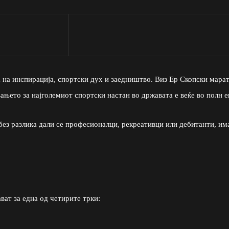
на на инспирација, спортски дух и заедништво. Виз Ер Скопски мара
вањето за најголемиот спортски настан во државата е веќе во полн е
без разлика дали се професионалци, рекреативци или дебитанти, им
ват за една од четирите трки: