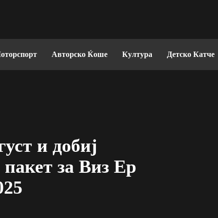
оторспорт
Авторско Ќоше
Култура
Детско Катче
густ и добиј
 пакет за Виз Ер
025