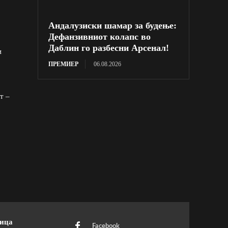
Андалузиски шамар за будење:
Дефанзивниот колапс во
Даблин го разбесни Арсенал!
и
ПРЕМИЕР
06.08.2026
т –
ница
Facebook