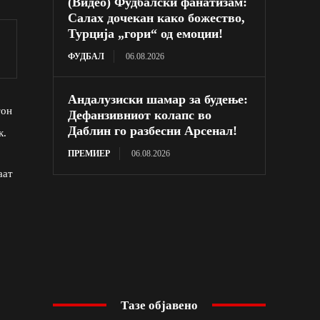
(Видео) Фудбалски фанатизам:
Салах дочекан како божество,
Турција „гори“ од емоции!
ФУДБАЛ
06.08.2026
Андалузиски шамар за будење:
тон
Дефанзивниот колапс во
Даблин го разбесни Арсенал!
к.
ПРЕМИЕР
06.08.2026
аат
Тазе објавено