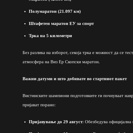
Полумаратон (21.097 км)
Штафетен маратон ЕУ за спорт
Трка на 5 километри
Без разлика на изборот, секоја трка е можност да се те
атмосфера на Виз Ер Скопски маратон.
Важни датуми и што добивате во стартниот пакет
Вистинските шампиони подготовките ги почнуваат навре
пријават порано:
Пријавување до 29 август
: Обезбедува официјална 