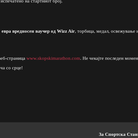
 испечатено на стартниот број.
 евра вредносен ваучер од Wizz Air
, торбица, медал, освежување 
веб-страница
www.skopskimarathon.com
. Не чекајте последен момен
ча со срце!
За Спортска Ста