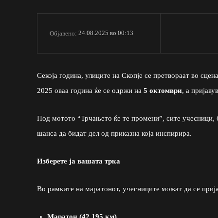
24.08.2025 во 00:13
Објавено:
Секоја година, улиците на Скопје се претвораат во сце
2025 оваа година ќе се одржи на
5 октомври
, а пријаву
Под мотото “Трчањето ќе те промени”, сите учесници, 
шанса да бидат дел од приказна која инспирира.
Изберете ја вашата трка
Во рамките на маратонот, учесниците можат да се прија
Маратон (42.195 км)