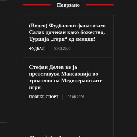
Поврзано
(Видео) Фудбалски фанатизам:
Салах дочекан како божество,
Турција „гори“ од емоции!
ФУДБАЛ
06.08.2026
Стефан Делев ќе ја
претставува Македонија во
триатлон на Медитеранските
игри
ПОВЕЌЕ СПОРТ
05.08.2026