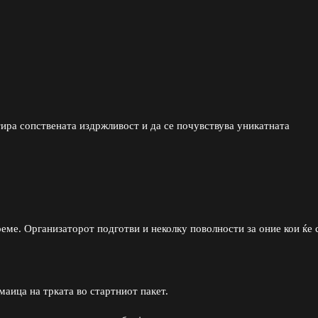
стира сопствената издржливост и да се почувствува уникатната
ме. Организаторот подготви и неколку поволности за оние кои ќе 
маица на трката во стартниот пакет.