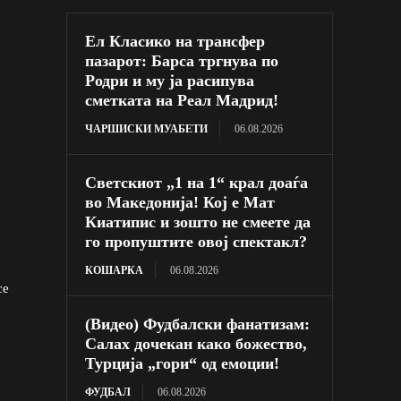
Ел Класико на трансфер
пазарот: Барса тргнува по
Родри и му ја расипува
сметката на Реал Мадрид!
ЧАРШИСКИ МУАБЕТИ
06.08.2026
Светскиот „1 на 1“ крал доаѓа
во Македонија! Кој е Мат
Киатипис и зошто не смеете да
го пропуштите овој спектакл?
КОШАРКА
06.08.2026
се
(Видео) Фудбалски фанатизам:
Салах дочекан како божество,
Турција „гори“ од емоции!
ФУДБАЛ
06.08.2026