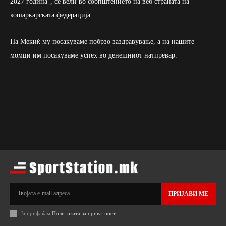
2027 година”, се вели во соопштението на веб страната на
кошаркарската федерација.
На Мекиќ му посакуваме побрзо заздравување, а на нашите
момци им посакуваме успех во денешниот натпревар.
ПРИЈАВИ МЕ
Ја прифаќам
Политиката за приватност
.