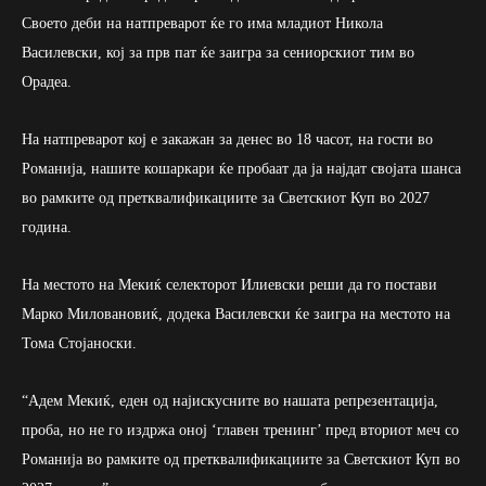
Своето деби на натпреварот ќе го има младиот Никола
Василевски, кој за прв пат ќе заигра за сениорскиот тим во
Орадеа.
На натпреварот кој е закажан за денес во 18 часот, на гости во
Романија, нашите кошаркари ќе пробаат да ја најдат својата шанса
во рамките од претквалификациите за Светскиот Куп во 2027
година.
На местото на Мекиќ селекторот Илиевски реши да го постави
Марко Миловановиќ, додека Василевски ќе заигра на местото на
Тома Стојаноски.
“Адем Мекиќ, едeн од најискусните во нашата репрезентација,
проба, но не го издржа оној ‘главен тренинг’ пред вториот меч со
Романија во рамките од претквалификациите за Светскиот Куп во