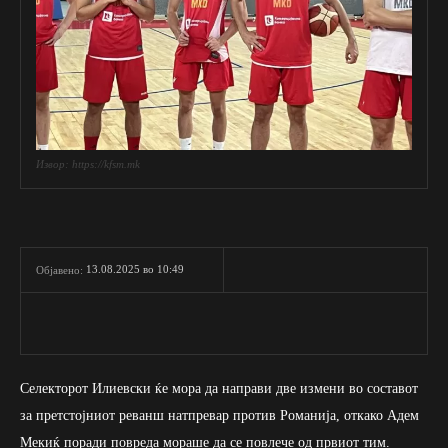
Извор: https://kfsm.mk
13.08.2025 во 10:49
Објавено:
Селекторот Илиевски ќе мора да направи две измени во составот
за претстојниот реванш натпревар против Романија, откако Адем
Мекиќ поради повреда мораше да се повлече од првиот тим.