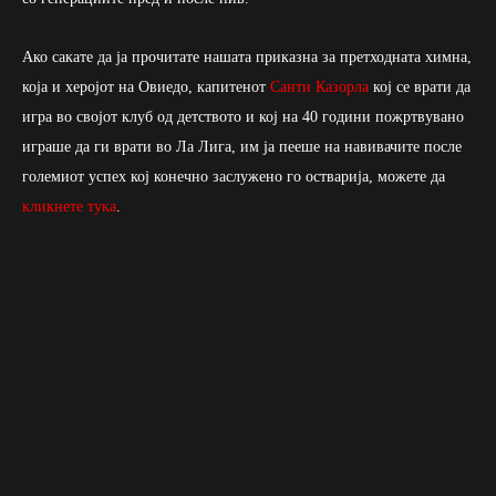
Ако сакате да ја прочитате нашата приказна за претходната химна,
која и херојот на Овиедо, капитенот
Санти Казорла
кој се врати да
игра во својот клуб од детството и кој на 40 години пожртвувано
играше да ги врати во Ла Лига, им ја пееше на навивачите после
големиот успех кој конечно заслужено го остварија, можете да
кликнете тука
.