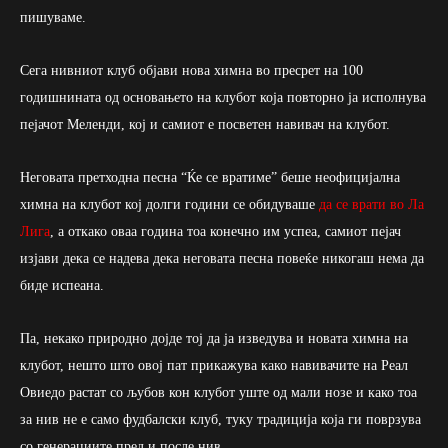
пишуваме.
Сега нивниот клуб објави нова химна во пресрет на 100
годишнината од основањето на клубот која повторно ја исполнува
пејачот Меленди, кој и самиот е посветен навивач на клубот.
Неговата претходна песна “Ќе се вратиме” беше неофицијална
химна на клубот кој долги години се обидуваше
да се врати во Ла
Лига
, а откако оваа година тоа конечно им успеа, самиот пејач
изјави дека се надева дека неговата песна повеќе никогаш нема да
биде испеана.
Па, некако природно дојде тој да ја изведува и новата химна на
клубот, нешто што овој пат прикажува како навивачите на Реал
Овиедо растат со љубов кон клубот уште од мали нозе и како тоа
за нив не е само фудбалски клуб, туку традиција која ги поврзува
со генерациите пред и после нив.