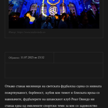
Извор: https://www.realoviedo.es
11.07.2025 во 23:52
Објавено:
Откако станаа миленици на светската фудбалска сцена со нивната
пожртвуваност, борбеност, љубов кон тимот и блиската врска со
навивачите, фудбалерите на шпанскиот клуб Реал Овиедо ни
станаа една од омилените спортски теми за кои со задоволство