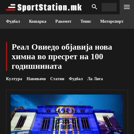
Фудбал
Кошарка
Ракомет
Тенис
Моторспорт
Реал Овиедо објавија нова
химна во пресрет на 100
годишнината
Култура
Навивачи
Статии
Фудбал
Ла Лига