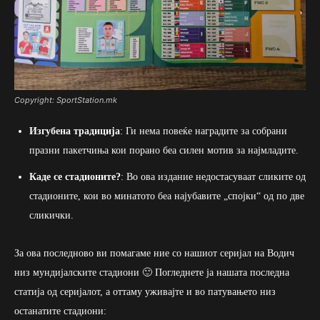
Copyright: SportStation.mk
Изгубена традиција
: Ги нема повеќе наградите за собрани
празни пакетчиња кои порано беа силен мотив за најмладите.
Каде се стадионите?
: Во ова издание недостасуваат сликите од
стадионите, кои во минатото беа најубавите „спојки“ од по две
сликички.
За ова последново ви помагаме ние со нашиот серијал на Водич
низ мундијалските стадиони 🙂 Погледнете ја нашата последна
статија од серијалот, а оттаму уживајте и во патувањето низ
останатите стадиони: