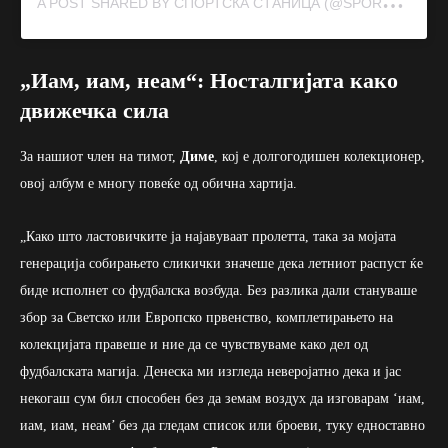
A
POST SHARED BY СПОРТСКА СТАНИЦА (@SPORTSTATION.MK)
„Иам, иам, неам“: Носталгијата како
движечка сила
За нашиот член на тимот,
Диме
, кој е долгогодишен колекционер,
овој албум е многу повеќе од обична хартија.
„Како што ластовичките ја најавуваат пролетта, така за мојата
генерација собирањето сликички значеше дека летниот распуст ќе
биде исполнет со фудбалска возбуда. Без разлика дали стануваше
збор за Светско или Европско првенство, комплетирањето на
колекцијата правеше и ние да се чувствуваме како дел од
фудбалската магија. Денеска ми изгледа неверојатно дека и јас
некогаш сум бил способен без да земам воздух да изговарам ‘иам,
иам, иам, неам’ без да гледам список или броеви, туку едноставно