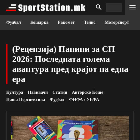
Фудбал
Кошарка
Ракомет
Тенис
Моторспорт
(Рецензија) Панини за СП
2026: Последната голема
авантура пред крајот на една
ера
Култура
Навивачи
Статии
Авторско Ќоше
Наша Перспектива
Фудбал
ФИФА / УЕФА