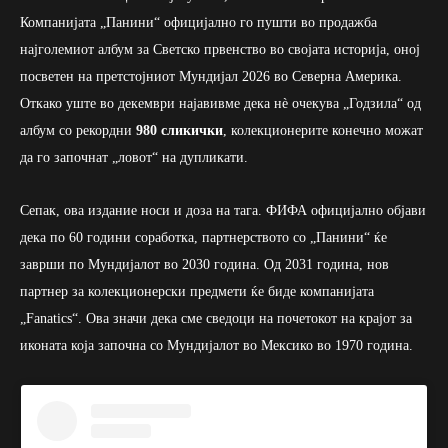
Компанијата „Панини“ официјално го пушти во продажба
најголемиот албум за Светско првенство во својата историја, оној
посветен на претстојниот Мундијал 2026 во Северна Америка.
Откако уште во декември најавивме дека нè очекува „Годзила“ од
албум со рекордни
980 сликички
, колекционерите конечно можат
да го започнат „ловот“ на дупликати.
Сепак, ова издание носи и доза на тага. ФИФА официјално објави
дека по 60 години соработка, партнерството со „Панини“ ќе
заврши по Мундијалот во 2030 година. Од 2031 година, нов
партнер за колекционерски предмети ќе биде компанијата
„Fanatics“. Ова значи дека сме сведоци на почетокот на крајот за
иконата која започна со Мундијалот во Мексико во 1970 година.