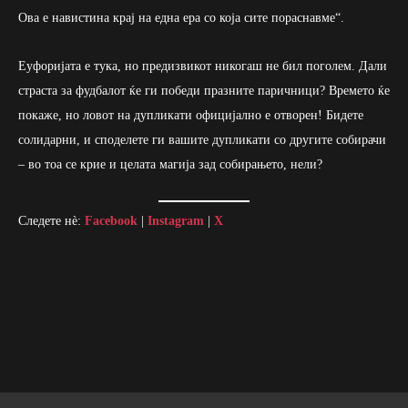
Ова е навистина крај на една ера со која сите пораснавме“.
Еуфоријата е тука, но предизвикот никогаш не бил поголем. Дали
страста за фудбалот ќе ги победи празните паричници? Времето ќе
покаже, но ловот на дупликати официјално е отворен! Бидете
солидарни, и споделете ги вашите дупликати со другите собирачи
– во тоа се крие и целата магија зад собирањето, нели?
Следете нè:
Facebook
|
Instagram
|
X