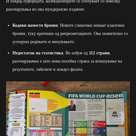
И покрај еуфоријата, колекционерите се соочуваат со неколку
разочарувања во ова мундијалско издание:
Кодови наместо броеви
: Новите сликички немаат класични
броеви, туку кратенки од репрезентациите. Ова значително го
успорува редењето и менувањето.
Недостаток на статистика
: Во албум од
112 страни
,
разочарувачки е што нема посебна страна за впишување на
резултатите, табелите и нокаут-фазата.