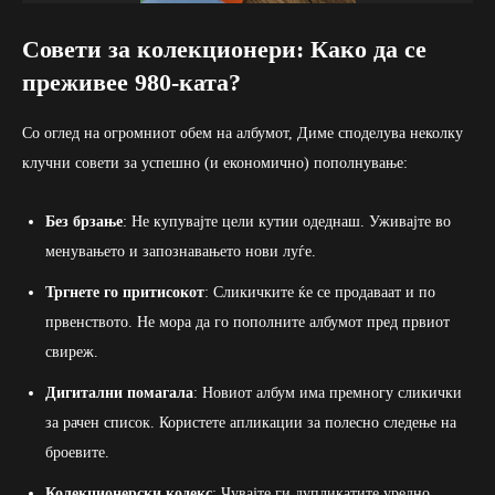
Совети за колекционери: Како да се
преживее 980-ката?
Со оглед на огромниот обем на албумот, Диме споделува неколку
клучни совети за успешно (и економично) пополнување:
Без брзање
: Не купувајте цели кутии одеднаш. Уживајте во
менувањето и запознавањето нови луѓе.
Тргнете го притисокот
: Сликичките ќе се продаваат и по
првенството. Не мора да го пополните албумот пред првиот
свиреж.
Дигитални помагала
: Новиот албум има премногу сликички
за рачен список. Користете апликации за полесно следење на
броевите.
Колекционерски кодекс
: Чувајте ги дупликатите уредно.