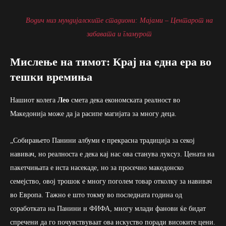
Водич низ мундијалските стадиони: Мајами – Центарот на
забавата и гламурот
Мислење на тимот: Крај на една ера во
тешки времиња
Нашиот колега
Лео
смета дека економската реалност во
Македонија може да ја расипе магијата за многу деца.
„Собирањето Панини албуми е прекрасна традиција за секој
навивач, но реалноста е дека кај нас ова станува луксуз. Цената на
пакетчињата е иста насекаде, но за просечно македонско
семејство, овој трошок е многу поголем товар отколку за навивач
во Европа. Тажно е што токму во последната година од
соработката на Панини и ФИФА, многу млади фанови ќе бидат
спречени да го почувствуваат ова искуство поради високите цени.