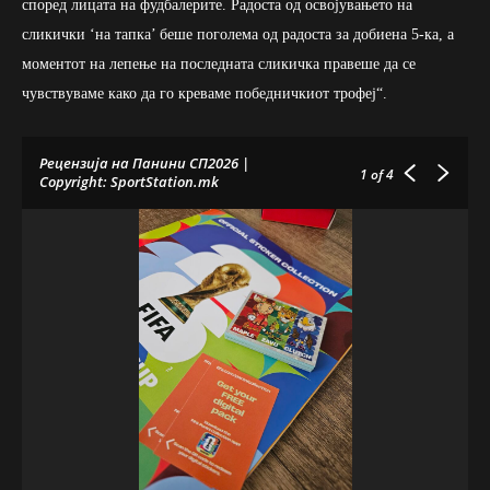
според лицата на фудбалерите. Радоста од освојувањето на
сликички ‘на тапка’ беше поголема од радоста за добиена 5-ка, а
моментот на лепење на последната сликичка правеше да се
чувствуваме како да го креваме победничкиот трофеј“.
Рецензија на Панини СП2026 |
1
of 4
Copyright: SportStation.mk