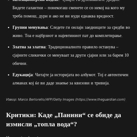
Бидете галантни – понекогаш сменете се со некој на кого му
треба помош, дури и ако не ви нуди еднаква вредност.
Групни менувања
: Следете ги онлајн заедниците за средби во
живо. Тоа е најбрзиот и најевтиниот пат до комплетирање.
Златна за златна
: Традиционалното правило останува –
сјајните сликички се менуваат за други сјајни или за барем 10
обични.
Едукација
: Читајте ја историјата во албумот. Тој е автентичен
алманах кој ќе ви даде знаење за квизови и тривија.
Извор: Marco Bertorello/AFP/Getty Images (https://www.theguardian.com)
Критики: Каде „Панини“ се обиде да
измисли „топла вода“?