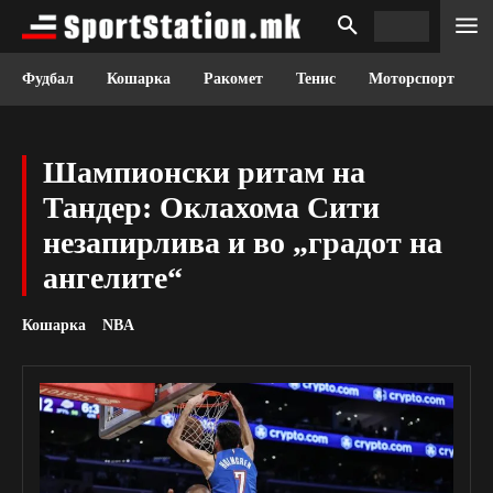
Фудбал
Кошарка
Ракомет
Тенис
Моторспорт
Шампионски ритам на
Тандер: Оклахома Сити
незапирлива и во „градот на
ангелите“
Кошарка
NBA