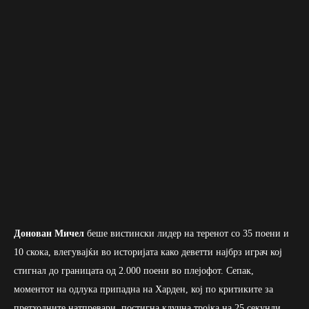
Донован Мичел
беше вистински лидер на теренот со 35 поени и
10 скока, влегувајќи во историјата како деветти најбрз играч кој
стигнал до границата од 2.000 поени во плејофот. Сепак,
моментот на одлука припадна на Харден, кој по критиките за
претходните натпревари, постигна клучна тројка на 25 секунди