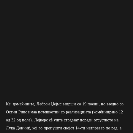
Кај домаќините, Леброн Џејмс заврши со 19 поени, но заедно со
Остин Ривс имаа потешкотии со реализацијата (комбинирано 12
од 32 од поле). Лејкерс сè уште страдаат поради отсуството на
Лука Дончиќ, кој го пропушти својот 14-ти натпревар по ред, а