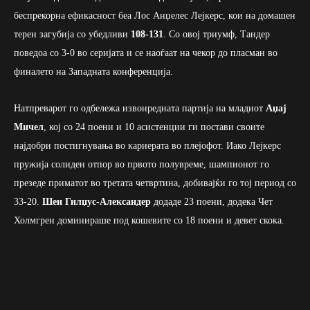
беспрекорна ефикасност беа Лос Анџелес Лејкерс, кои на домашен
терен загубија со убедливи
108-131
. Со овој триумф, Тандер
поведоа со 3-0 во серијата и се наоѓаат на чекор до пласман во
финалето на Западната конференција.
Натпреварот го одбележа извонредната партија на младиот
Аџај
Мичел
, кој со 24 поени и 10 асистенции ги постави своите
најдобри постигнувања во кариерата во плејофот. Иако Лејкерс
пружија солиден отпор во првото полувреме, шампионот го
презеде приматот во третата четвртина, добивајќи го тој период со
33-20.
Шеи Гилџус-Александер
додаде 23 поени, додека Чет
Холмгрен доминираше под кошевите со 18 поени и девет скока.