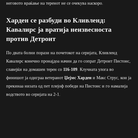
неговото враќање на теренот не се очекува наскоро.
Харден се разбуди во Кливленд:
Кавалирс ја вратија неизвесноста
против Детроит
По двата болни порази на почетокот на серијата, Кливленд
Кавалирс конечно пронајдоа начин да го сопрат Детроит Пистонс,
славејќи на домашен терен со
116-109
. Клучната улога во
финишот ја одиграа ветеранот
Џејмс Харден
и Макс Струс, кои ја
прекинаа низата од пет плејоф победи на Пистонс и го намалија
водството во серијата на 2-1.