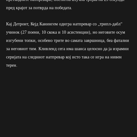
пред крајот за потврда на победата.
Кај Детроит, Кејд Канингем одигра натпревар со „трипл-дабл“
учинок (27 поени, 10 скока и 10 асистенции), но неговите осум
изгубени топки, особено трите во самата завршница, беа фатални
за неговиот тим. Кливленд сега има шанса целосно да ја израмни
серијата на следниот натпревар кој исто така се игра на нивен
терен.