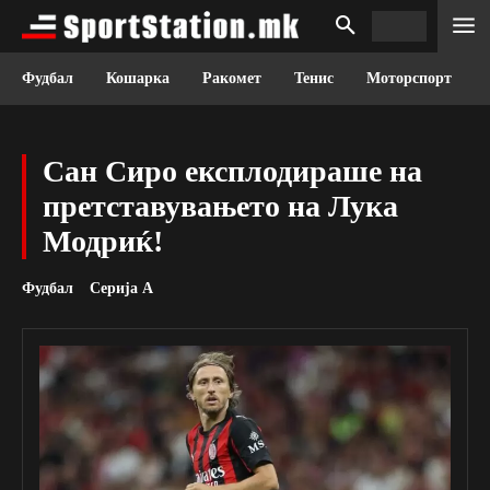
Фудбал
Кошарка
Ракомет
Тенис
Моторспорт
Сан Сиро експлодираше на
претставувањето на Лука
Модриќ!
Фудбал
Серија А