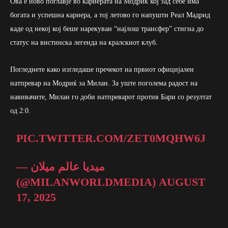
Ова е ново поглавје во кариерата на Модриќ кој зад себе има
богата и успешна кариера, а тој летово го напушти Реал Мадрид
каде од некој кој беше нарекуван “најлош трансфер” стигна до
статус на вистинска легенда на кралскиот клуб.
Погледнете како изгледаше пречекот на првиот официјален
натпревар на Модриќ за Милан. За уште поголема радост на
навивачите, Милан го доби натпреварот против Бари со резултат
од 2:0.
PIC.TWITTER.COM/ZET0MQHW6J
— ميديا عالم ميلان
(@MILANWORLDMEDIA)
AUGUST
17, 2025