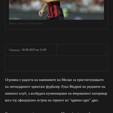
Извор: https://x.com/acmilan
18.08.2025 во 11:05
Објавено:
Огромна е радоста на навивачите на Милан за пристигнувањето
на легендарниот хрватски фудбалер Лука Модриќ во редовите на
нивниот клуб, а возбудата кулминираше на вчерашниот натпревар
кога тој официјално истрча на теренот во “црвено-црн” дрес.