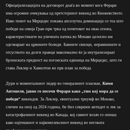
Официјализацијата на договорот доаѓа во момент кога Ферари
има огромни очекувања од претстојниот викенд во Кнежевството.
Иако тимот на Мерцедес покажа апсолутна доминација со тоа што
победи на секоја Гран-при трка од почетокот на оваа сезона,
карактеристиките на уличната патека во Монако целосно им
одговараат на црвените болиди. Бавните свиоци, нерамнините и
отсуството на долги правци максимално ќе ја неутрализираат
брзинската предност на погонската единица на Мерцедес, што ги
става Леклер и Хамилтон во прв план за победа.
Дури и моменталниот лидер во генералниот пласман,
Кими
Антонели, јавно го посочи Ферари како „тим кој мора да се
победи“
викендов. За Леклер, евентуален триумф во Монако,
сличен на оној од 2024 година, би бил совршен антидот и лек за
катастрофалниот викенд во Канада, кој самиот возач го опиша
како најтешкиот и најкомплексниот викенд во неговата