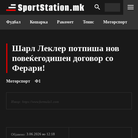
Фудбал
Кошарка
Ракомет
Тенис
Моторспорт
Шарл Леклер потпиша нов
повеќегодишен договор со
Ферари!
Моторспорт
Ф1
Извор: https://www.formula1.com
3.06.2026 во 12:18
Објавено: