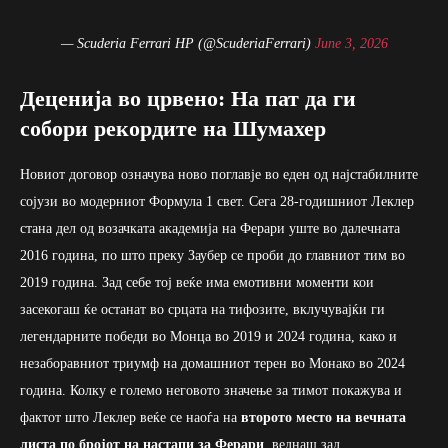
— Scuderia Ferrari HP (@ScuderiaFerrari)
June 3, 2026
Деценија во црвено: На пат да ги
собори рекордите на Шумахер
Новиот договор означува ново поглавје во еден од најстабилните
сојузи во модерниот Формула 1 свет. Сега 28-годишниот Леклер
стана дел од возачката академија на Ферари уште во далечната
2016 година, по што преку Заубер се проби до главниот тим во
2019 година. Зад себе тој веќе има емотивни моменти кои
засекогаш ќе останат во срцата на тифозите, вклучувајќи ги
легендарните победи во Монца во 2019 и 2024 година, како и
незаборавниот триумф на домашниот терен во Монако во 2024
година. Колку е големо неговото значење за тимот покажува и
фактот што Леклер веќе се наоѓа на
второто место на вечната
листа по бројот на настапи за Ферари
, веднаш зад