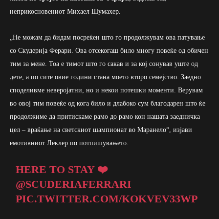
неприкосновениот Михаел Шумахер.
„Не можам да бидам посреќен што го продолжувам ова патување
со Скудерија Ферари. Ова отсекогаш било многу повеќе од обичен
тим за мене. Тоа е тимот што го сакав и за кој сонував уште од
дете, а по сите овие години стана моето второ семејство. Заедно
споделивме неверојатни, но и некои потешки моменти. Верувам
во овој тим повеќе од кога било и длабоко сум благодарен што ќе
продолжиме да притискаме рамо до рамо кон нашата заедничка
цел – враќање на светскиот шампионат во Маранело“, изјави
емотивниот Леклер по потпишувањето.
HERE TO STAY ❤️
@SCUDERIAFERRARI
PIC.TWITTER.COM/KOKVEV33WP