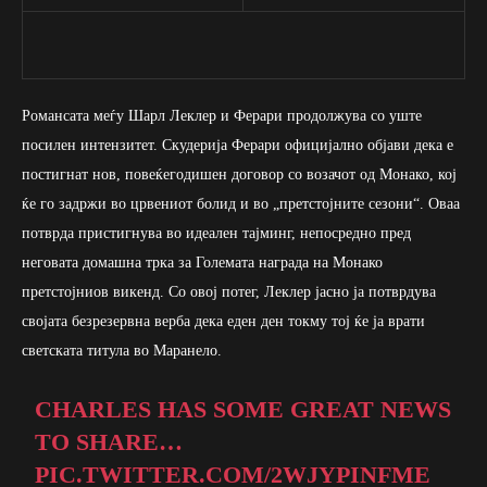
Романсата меѓу Шарл Леклер и Ферари продолжува со уште
посилен интензитет. Скудерија Ферари официјално објави дека е
постигнат нов, повеќегодишен договор со возачот од Монако, кој
ќе го задржи во црвениот болид и во „претстојните сезони“. Оваа
потврда пристигнува во идеален тајминг, непосредно пред
неговата домашна трка за Големата награда на Монако
претстојниов викенд. Со овој потег, Леклер јасно ја потврдува
својата безрезервна верба дека еден ден токму тој ќе ја врати
светската титула во Маранело.
CHARLES HAS SOME GREAT NEWS
TO SHARE…
PIC.TWITTER.COM/2WJYPINFME