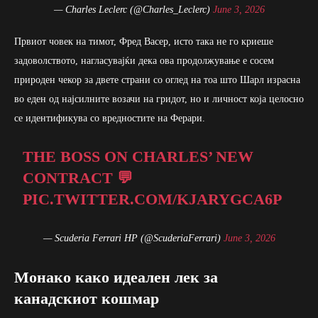
— Charles Leclerc (@Charles_Leclerc)
June 3, 2026
Првиот човек на тимот, Фред Васер, исто така не го криеше
задоволството, нагласувајќи дека ова продолжување е сосем
природен чекор за двете страни со оглед на тоа што Шарл израсна
во еден од најсилните возачи на гридот, но и личност која целосно
се идентификува со вредностите на Ферари.
THE BOSS ON CHARLES’ NEW
CONTRACT 💬
PIC.TWITTER.COM/KJARYGCA6P
— Scuderia Ferrari HP (@ScuderiaFerrari)
June 3, 2026
Монако како идеален лек за
канадскиот кошмар