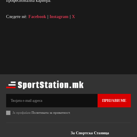
професионална кариера.
Следете нè:
Facebook
|
Instagram
|
X
ПРИЈАВИ МЕ
Ја прифаќам
Политиката за приватност
.
За Спортска Станица