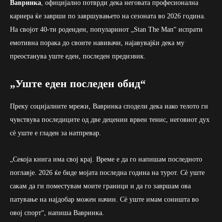
Вавринка
, официјално потврди дека неговата професионална
кариера ќе заврши по завршувањето на сезоната во 2026 година.
На својот 40-ти роденден, популарниот „Stan The Man“ испрати
емотивна порака до своите навивачи, најавувајќи дека му
преостанува уште еден, последен предизвик.
„Уште еден последен обид“
Преку социјалните мрежи, Вавринка сподели дека иако телото ги
чувствува последиците од две децении врвен тенис, неговиот дух
сè уште е гладен за натпревар.
„Секоја книга има свој крај. Време е да го напишам последното
поглавје. 2026 ќе биде мојата последна година на турот. Сè уште
сакам да ги поместувам моите граници и да го завршам ова
патување на најдобар можен начин. Сè уште имам соништа во
овој спорт“, напиша Вавринка.