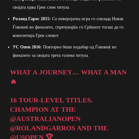
својата прва Грен слем титула.
Роланд Гарос 2015:
Со неверојатна игра го совлада Новак
Ѓоковиќ во финалето, спречувајќи го Србинот тогаш да го
комплетира Грен слемот.
УС Опен 2016:
Повторно беше подобар од Ѓоковиќ во
финалето за својата трета голема титула.
WHAT A JOURNEY… WHAT A MAN
🔥
16 TOUR-LEVEL TITLES.
CHAMPION AT THE
@AUSTRALIANOPEN
@ROLANDGARROS
AND THE
@USOPEN
🏆