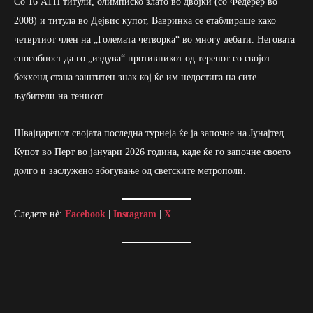
Со 16 АТП титули, олимписко злато во двојки (со Федерер во
2008) и титула во Дејвис купот, Вавринка се етаблираше како
четвртиот член на „Големата четворка“ во многу дебати. Неговата
способност да го „издува“ противникот од теренот со својот
бекхенд стана заштитен знак кој ќе им недостига на сите
љубители на тенисот.
Швајцарецот својата последна турнеја ќе ја започне на Јунајтед
Купот во Перт во јануари 2026 година, каде ќе го започне своето
долго и заслужено збогување од светските метрополи.
Следете нè:
Facebook
|
Instagram
|
X