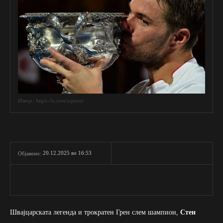
Извор: https://x.com/atptour
20.12.2025 во 16:53
Објавено:
Швајцарската легенда и трократен Грен слем шампион,
Стен