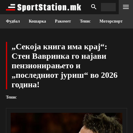
Фудбал
Кошарка
Ракомет
Тенис
Моторспорт
„Секоја книга има крај“:
Стен Вавринка го најави
пензионирањето и
„последниот јуриш“ во 2026
година!
Тенис