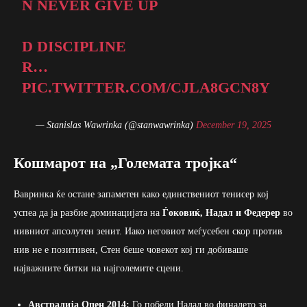
N NEVER GIVE UP
D DISCIPLINE
R…
PIC.TWITTER.COM/CJLA8GCN8Y
— Stanislas Wawrinka (@stanwawrinka)
December 19, 2025
Кошмарот на „Големата тројка“
Вавринка ќе остане запаметен како единствениот тенисер кој
успеа да ја разбие доминацијата на
Ѓоковиќ, Надал и Федерер
во
нивниот апсолутен зенит. Иако неговиот меѓусебен скор против
нив не е позитивен, Стен беше човекот кој ги добиваше
најважните битки на најголемите сцени.
Австралија Опен 2014:
Го победи Надал во финалето за