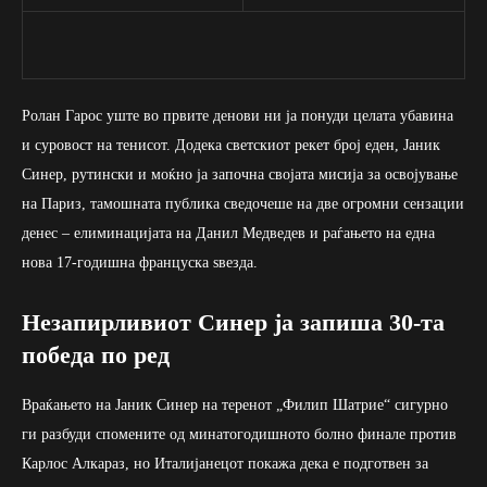
Ролан Гарос уште во првите денови ни ја понуди целата убавина
и суровост на тенисот. Додека светскиот рекет број еден, Јаник
Синер, рутински и моќно ја започна својата мисија за освојување
на Париз, тамошната публика сведочеше на две огромни сензации
денес – елиминацијата на Данил Медведев и раѓањето на една
нова 17-годишна француска ѕвезда.
Незапирливиот Синер ја запиша 30-та
победа по ред
Враќањето на Јаник Синер на теренот „Филип Шатрие“ сигурно
ги разбуди спомените од минатогодишното болно финале против
Карлос Алкараз, но Италијанецот покажа дека е подготвен за