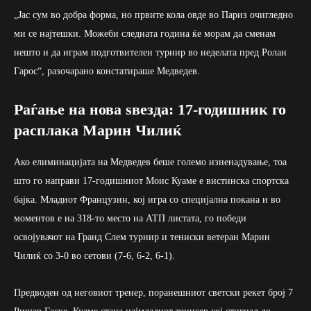
„Јас сум во добра форма, но првите кола овде во Париз очигледно
ми се најтешки. Можеби следната година ќе морам да сменам
нешто и да играм подготвителен турнир во неделата пред Ролан
Гарос“, разочарано констатираше Медведев.
Раѓање на нова ѕвезда: 17-годишник го
расплака Марин Чилиќ
Ако елиминацијата на Медведев беше големо изненадување, тоа
што го направи 17-годишниот Моис Куаме е вистинска спортска
бајка. Младиот Французин, кој игра со специјална покана и во
моментов е на 318-то место на АТП листата, го победи
освојувачот на Гранд Слем турнир и тениски ветеран Марин
Чилиќ со 3-0 во сетови (7-6, 6-2, 6-1).
Предводен од неговиот тренер, поранешниот светски рекет број 7