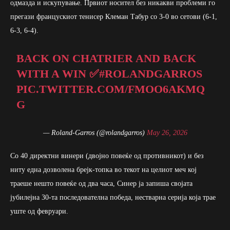
одмазда и искупување. Првиот носител без никакви проблеми го
прегази францускиот тенисер Клеман Табур со 3-0 во сетови (6-1,
6-3, 6-4).
BACK ON CHATRIER AND BACK
WITH A WIN ✅
#ROLANDGARROS
PIC.TWITTER.COM/FMOO6AKMQ
G
— Roland-Garros (@rolandgarros)
May 26, 2026
Со 40 директни винери (двојно повеќе од противникот) и без
ниту една дозволена брејк-топка во текот на целиот меч кој
траеше нешто повеќе од два часа, Синер ја запиша својата
јубилејна 30-та последователна победа, нестварна серија која трае
уште од февруари.