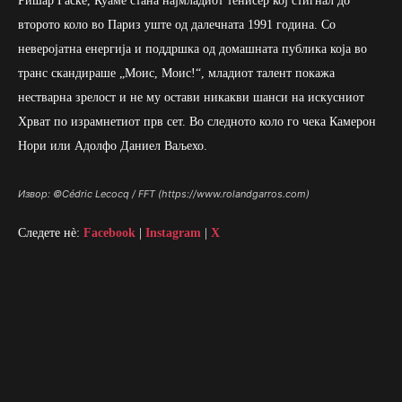
Ришар Гаске, Куаме стана најмладиот тенисер кој стигнал до
второто коло во Париз уште од далечната 1991 година. Со
неверојатна енергија и поддршка од домашната публика која во
транс скандираше „Моис, Моис!“, младиот талент покажа
нестварна зрелост и не му остави никакви шанси на искусниот
Хрват по израмнетиот прв сет. Во следното коло го чека Камерон
Нори или Адолфо Даниел Ваљехо.
Извор: ©Cédric Lecocq / FFT (https://www.rolandgarros.com)
Следете нè:
Facebook
|
Instagram
|
X