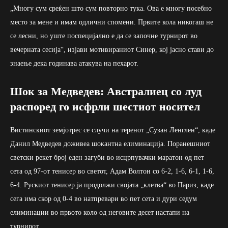
„Многу сум среќен што сум повторно тука. Ова е многу посебно
место за мене и имам одлични спомени. Првите кола никогаш не
се лесни, но уште поспецијално е да се започне турнирот во
вечерната сесија“, изјави мотивираниот Синер, кој јасно стави до
знаење дека годинава атакува на пехарот.
Шок за Медведев: Австралиец со луд
распоред го исфрли шестиот носител
Вистинскиот земјотрес се случи на теренот „Сузан Ленглен“, каде
Данил Медведев доживеа шокантна елиминација. Поранешниот
светски рекет број еден загуби во исцрпувачки маратон од пет
сета од 97-от тенисер во светот, Адам Волтон со 6-2, 1-6, 6-1, 1-6,
6-4. Рускиот тенисер ја продолжи својата „клетва“ во Париз, каде
сега има скор од 0-4 во натпревари во пет сета и дури седум
елиминации во првото коло од неговите десет настапи на
турнирот.