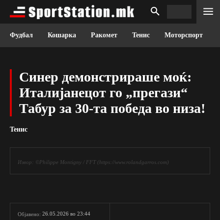
Фудбал
Кошарка
Ракомет
Тенис
Моторспорт
Синер демонстрираше моќ:
Италијанецот го „прегази“
Табур за 30-та победа во низа!
Тенис
Извор: ©Philippe Montigny / FFT (https://www.rolandgarros.com)
26.05.2026 во 23:44
Објавено: