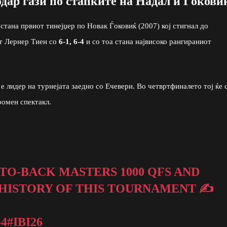
одар гази по стапките на Надал и Ѓокови
 стана првиот тинејџер по Новак Ѓоковиќ (2007) кој стигнал до
т Лернер Тиен со
6-1, 6-4
и со тоа стана највисоко рангираниот
 е лидер на турнејата заедно со Ечевери. Во четвртфиналето тој ќе 
ромен спектакл.
TO-BACK MASTERS 1000 QFS AND
 HISTORY OF THIS TOURNAMENT ✍️
-4
#IBI26