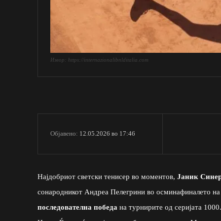
Извор: https://internazionalibnlditalia.com
12.05.2026 во 17:46
Објавено:
Најдобриот светски тенисер во моментов,
Јаник Сине
сонародникот Андреа Пелегрини во осминафиналето на 
последователна победа
на турнирите од серијата 1000.