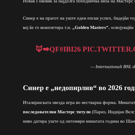
Новак Ѓоковиќ за најдолга победничка низа на Мастерс 
Синер е на прагот на уште еден епски успех, бидејќи то
кој ќе го комплетира т.н.
„Golden Masters“
, освојувајќ
🦊➡️QF
#IBI26
PIC.TWITTER
— Internazionali BNL d
Синер е „недопирлив“ во 2026 го
Италијанската ѕвезда игра во нестварна форма. Минатат
последователни Мастерс титули
(Париз, Индијан Велс
ниво датира уште од октомври минатата година во Шанг