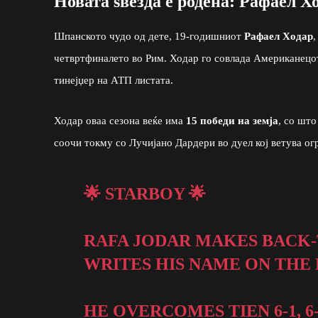
Новата ѕвезда е родена: Рафаел Х
Шпанското чудо од дете, 19-годишниот
Рафаел Ходар
,
четвртфиналето во Рим. Ходар го совлада Американецо
тинејџер на АТП листата.
Ходар оваа сезона веќе има
15 победи на земја
, со што
соочи токму со Лучијано Дардери во дуел кој ветува ог
🌟 STARBOY 🌟
RAFA JODAR MAKES BACK-
WRITES HIS NAME ON THE
HE OVERCOMES TIEN 6-1, 6