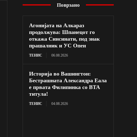
Поврзано
Агонијата на Алкараз
продолжува: Шпанецот го
откажа Синсинати, под знак
прашалник и УС Опен
ТЕНИС
06.08.2026
Историја во Вашингтон:
Бестрашната Александра Еала
е првата Филипинка со ВТА
титула!
ТЕНИС
04.08.2026