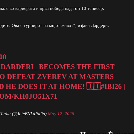
але во кариерата и прва победа над топ-10 тенисер.
дете. Ова е турнирот на мојот живот“, изјави Дардери.
00
DARDERI_
BECOMES THE FIRST
O DEFEAT ZVEREV AT MASTERS
D HE DOES IT AT HOME! 🇮🇹
#IBI26
|
COM/KH0JO51X71
'Italia (@InteBNLdItalia)
May 12, 2026