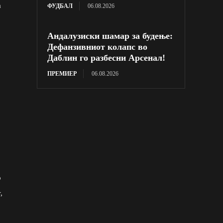
а
ФУДБАЛ
06.08.2026
Андалузиски шамар за будење:
Дефанзивниот колапс во
Даблин го разбесни Арсенал!
ПРЕМИЕР
06.08.2026
р
,