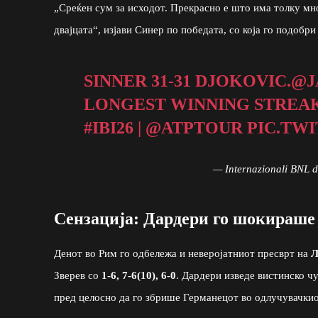
„Среќен сум за исходот. Прекрасно е што има толку мн
двајцата“, изјави Синер по победата, со која го подобр
SINNER 31-31 DJOKOVIC.
@J
LONGEST WINNING STREAK 
#IBI26
|
@ATPTOUR
PIC.TW
— Internazionali BNL d
Сензација: Дардери го шокираше 
Денот во Рим го одбележа и неверојатниот пресврт на
Л
Зверев со
1-6, 7-6(10), 6-0
. Дардери изведе вистинско ч
пред целосно да го збрише Германецот во одлучувачкио