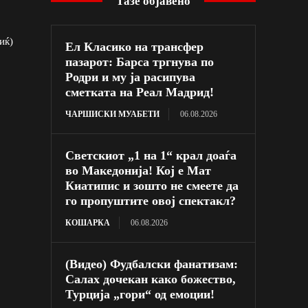
Тазе објавено
иќ)
Ел Класико на трансфер
пазарот: Барса тргнува по
Родри и му ја расипува
сметката на Реал Мадрид!
ЧАРШИСКИ МУАБЕТИ
06.08.2026
Светскиот „1 на 1“ крал доаѓа
во Македонија! Кој е Мат
Киатипис и зошто не смеете да
го пропуштите овој спектакл?
КОШАРКА
06.08.2026
(Видео) Фудбалски фанатизам:
Салах дочекан како божество,
Турција „гори“ од емоции!