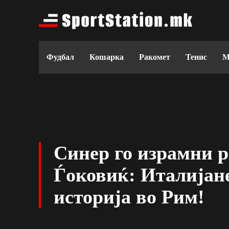
Фудбал
Кошарка
Ракомет
Тенис
М
Синер го израмни р
Ѓоковиќ: Италијан
историја во Рим!