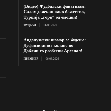
(Видео) Фудбалски фанатизам:
Салах дочекан како божество,
Турција „гори“ од емоции!
ФУДБАЛ
06.08.2026
Андалузиски шамар за будење:
Дефанзивниот колапс во
Даблин го разбесни Арсенал!
ПРЕМИЕР
06.08.2026