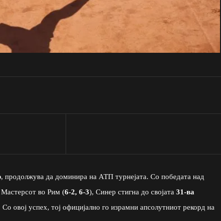
р
, продолжува да доминира на АТП турнејата. Со победата над
Мастерсот во Рим (
6-2, 6-3
), Синер стигна до својата
31-ва
 Со овој успех, тој официјално го израмни апсолутниот рекорд на