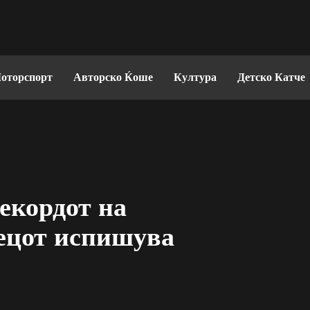
оторспорт
Авторско Ќоше
Култура
Детско Катче
екордот на
ецот испишува