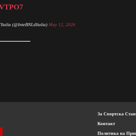
VTPO7
'Italia (@InteBNLdItalia)
May 12, 2026
За Спортска Ста
Контакт
Политика на При