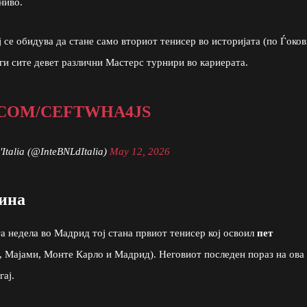
ниво.
ј се обидува да стане само вториот тенисер во историјата (по Ѓоков
и ги сите девет различни Мастерс турнири во кариерата.
.COM/CEFTWHA4JS
'Italia (@InteBNLdItalia)
May 12, 2026
дина
а недела во Мадрид тој стана првиот тенисер кој освоил
пет
, Мајами, Монте Карло и Мадрид). Неговиот последен пораз на ова
ај.