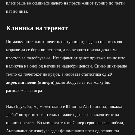
пласираше во осминафиналето на престижниот турнир по петти
пат во низа.
Клиника на теренот
По малку потешкиот почеток на турнирот, каде во првото коло
мораше да се бори во пет сета, а во второто призна дека има
простор за подобрување, Италијанецот денес прикажа тенис што
наликува на оној од неговите најдобри денови. Синер диктираше
темпо од почетокот до крајот, а неговата статистика од
29
директни поени (винери)
јасно зборува за тоа колку бил
расположен за игра.
Иако Бруксби, кој моментално е 81-ви на АТП листата, покажа
„заби“ во третиот сет, сепак немаше одговор за квалитетот на
првиот носител. Во моментите кога Синер сервираше за победа,
Американецот извојува еден феноменален поен од основната