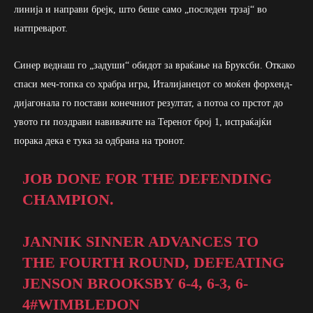
линија и направи брејк, што беше само „последен трзај“ во
натпреварот.
Синер веднаш го „задуши“ обидот за враќање на Бруксби. Откако
спаси меч-топка со храбра игра, Италијанецот со моќен форхенд-
дијагонала го постави конечниот резултат, а потоа со прстот до
увото ги поздрави навивачите на Теренот број 1, испраќајќи
порака дека е тука за одбрана на тронот.
JOB DONE FOR THE DEFENDING
CHAMPION.
JANNIK SINNER ADVANCES TO
THE FOURTH ROUND, DEFEATING
JENSON BROOKSBY 6-4, 6-3, 6-
4
#WIMBLEDON