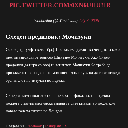
PIC.TWITTER.COM/0XN6UHU3IR
— Wimbledon (@Wimbledon)
July 3, 2026
Следен предизвик: Мочизуки
Со овој триумф, светот број 1 го закажа дуелот во четвртото коло
против јапонскиот тенисер Шинтаро Мочизуки. Ако Синер
продолжи да игра со овој интензитет, Мочизуки ќе треба да
прикаже тенис над своите можности доколку сака да го изненади
бранителот на титулата во недела.
Синер изгледа подготвено, а неговата ефикасност на тревната
подлога станува вистинска закана за сите ривали во поход кон
новата голема титула во Лондон.
Следете нè:
Facebook
|
Instagram
|
X