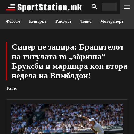
Фудбал
Кошарка
Ракомет
Тенис
Моторспорт
Синер не запира: Бранителот
на титулата го „збриша“
Бруксби и маршира кон втора
недела на Вимблдон!
Тенис