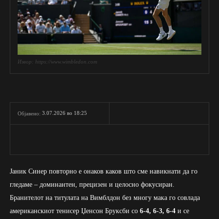
Извор: https://www.wimbledon.com
3.07.2026 во 18:25
Објавено:
Јаник Синер повторно е онаков каков што сме навикнати да го
гледаме – доминантен, прецизен и целосно фокусиран.
Бранителот на титулата на Вимблдон без многу мака го совлада
американскиот тенисер Џенсон Бруксби со
6-4, 6-3, 6-4
и се