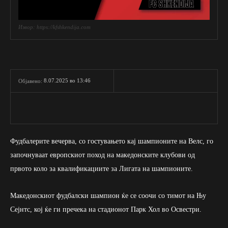
Извор: https://kfshkendija.com
8.07.2025 во 13:46
Објавено:
Фудбалерите вечерва, со гостувањето кај шампионите на Велс, го
започнуваат европскиот поход на македонските клубови од
првото коло за квалификациите за Лигата на шампионите.
Македонскиот фудбалски шампион ќе се соочи со тимот на Њу
Сејнтс, кој ќе ги пречека на стадионот Парк Хол во Освестри.