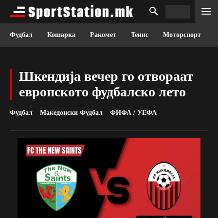
Фудбал
Кошарка
Ракомет
Тенис
Моторспорт
Шкендија вечер го отвораат
европското фудбалско лето
Фудбал
Македонски Фудбал
ФИФА / УЕФА