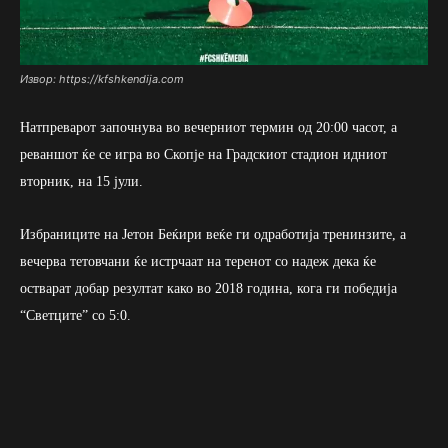
Извор: https://kfshkendija.com
Натпреварот започнува во вечерниот термин од 20:00 часот, а
реваншот ќе се игра во Скопје на Градскиот стадион идниот
вторник, на 15 јули.
Избраниците на Јетон Беќири веќе ги одработија тренинзите, а
вечерва тетовчани ќе истрчаат на теренот со надеж дека ќе
остварат добар резултат како во 2018 година, кога ги победија
“Светците” со 5:0.