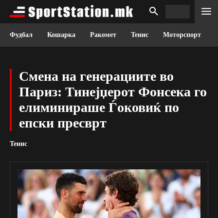
Фудбал
Кошарка
Ракомет
Тенис
Моторспорт
Смена на генерациите во
Париз: Тинејџерот Фонсека го
елиминираше Ѓоковиќ по
епски пресврт
Тенис