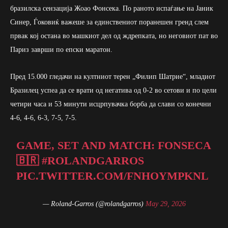
бразилска сензација Жоао Фонсека. По раното испаѓање на Јаник
Синер, Ѓоковиќ важеше за единствениот поранешен гренд слем
првак кој остана во машкиот дел од ждрепката, но неговиот пат во
Париз заврши по епски маратон.
Пред 15.000 гледачи на култниот терен „Филип Шатрие“, младиот
Бразилец успеа да се врати од негатива од 0-2 во сетови и по цели
четири часа и 53 минути исцрпувачка борба да слави со конечни
4-6, 4-6, 6-3, 7-5, 7-5.
GAME, SET AND MATCH: FONSECA
🇧🇷
#ROLANDGARROS
PIC.TWITTER.COM/FNHOYMPKNL
— Roland-Garros (@rolandgarros)
May 29, 2026