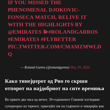
IF YOU MISSED THE
PHENOMENAL DJOKOVIC-
FONSECA MATCH, RELIVE IT
WITH THE HIGHLIGHTS BY
@EMIRATES
💫
#ROLANDGARROS
#EMIRATES
#FLYBETTER
PIC.TWITTER.COM/CMAMZMWLD
Q
— Roland-Garros (@rolandgarros)
May 29, 2026
Како тинејџерот од Рио го скрши
отпорот на најдобриот на сите времиња
Во првите два часа од мечот, 39-годишниот Ѓоковиќ изгледаше
супериорно на теренот, пркосејќи им на годините и чекорејќи кон