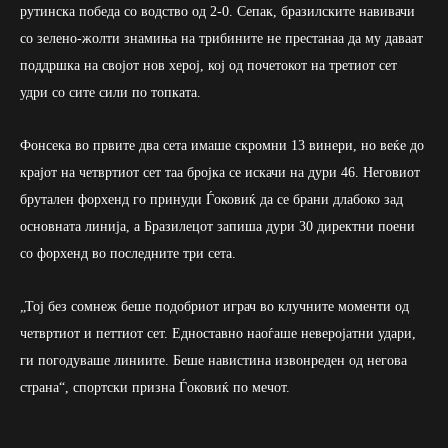
рутинска победа со водство од 2-0. Сепак, бразилските навивачи
со зелено-жолти знамиња на трибините не престанаа да му даваат
поддршка на својот нов херој, кој од почетокот на третиот сет
удри со сите сили по топката.
Фонсека во првите два сета имаше скромни 13 винери, но веќе до
крајот на четвртиот сет таа бројка се искачи на дури 46. Неговиот
брутален форхенд го принуди Ѓоковиќ да се брани длабоко зад
основната линија, а Бразилецот запиша дури 30 директни поени
со форхенд во последните три сета.
„Тој без сомнеж беше подобриот играч во клучните моменти од
четвртиот и петтиот сет. Едноставно наоѓаше неверојатни удари,
ги погодуваше линиите. Беше навистина извонреден од негова
страна“, спортски призна Ѓоковиќ по мечот.