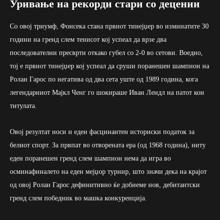
Уривање на рекорди стари со децении
Со овој триумф, Фонсека стана првиот тинејџер во изминатите 30
години на гренд слем тенисот кој успеал да врзе два
последователни пресврти откако губел со 2-0 во сетови. Воедно,
тој е првиот тинејџер кој успеал да сруши поранешен шампион на
Ролан Гарос по негатива од два сета уште од 1989 година, кога
легендарниот Мајкл Ченг го шокираше Иван Лендл на патот кон
титулата.
Овој резултат носи и еден фасцинантен историски податок за
белиот спорт. За првпат во отворената ера (од 1968 година), ниту
еден поранешен гренд слем шампион нема да игра во
осминафиналето на еден мејџор турнир, што значи дека на крајот
од овој Ролан Гарос дефинитивно ќе добиеме нов, дебитантски
гренд слем победник во машка конкуренција.