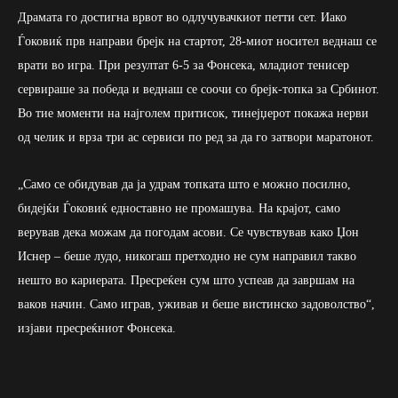
Драмата го достигна врвот во одлучувачкиот петти сет. Иако
Ѓоковиќ прв направи брејк на стартот, 28-миот носител веднаш се
врати во игра. При резултат 6-5 за Фонсека, младиот тенисер
сервираше за победа и веднаш се соочи со брејк-топка за Србинот.
Во тие моменти на најголем притисок, тинејџерот покажа нерви
од челик и врза три ас сервиси по ред за да го затвори маратонот.
„Само се обидував да ја удрам топката што е можно посилно,
бидејќи Ѓоковиќ едноставно не промашува. На крајот, само
верував дека можам да погодам асови. Се чувствував како Џон
Иснер – беше лудо, никогаш претходно не сум направил такво
нешто во кариерата. Пресреќен сум што успеав да завршам на
ваков начин. Само играв, уживав и беше вистинско задоволство“,
изјави пресреќниот Фонсека.