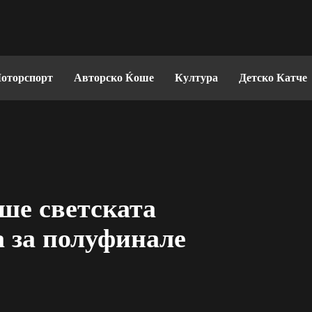
оторспорт
Авторско Ќоше
Култура
Детско Катче
ше светската
а за полуфинале