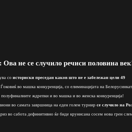
 Ова не се случило речиси половина век
чува со
историски преседан каков што не е забележан цели 49
 Ѓоковиќ во машка конкуренција, со елиминацијата на Белорусинка
 полуфиналните ждрепки и во машка и во женска конкуренција!
пиони во самата завршница на еден голем турнир
се случило на Ро
ариз во сабота дефинитивно ќе биде крунисана сосем нова грен сле