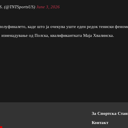
.S. (@TNTSportsUS)
June 3, 2026
полуфиналето, каде што ја очекува уште еден редок тениски феном
 изненадување од Полска, квалификантката Маја Хвалинска.
За Спортска Ста
Контакт