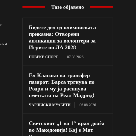
Тазе објавено
ше
Бидете дел од олимписката
приказна: Отворени
апликации за волонтери за
а, а
Игрите во ЛА 2028
ПОВЕЌЕ СПОРТ
07.08.2026
Ел Класико на трансфер
пазарот: Барса тргнува по
Родри и му ја расипува
сметката на Реал Мадрид!
ЧАРШИСКИ МУАБЕТИ
06.08.2026
Светскиот „1 на 1“ крал доаѓа
во Македонија! Кој е Мат