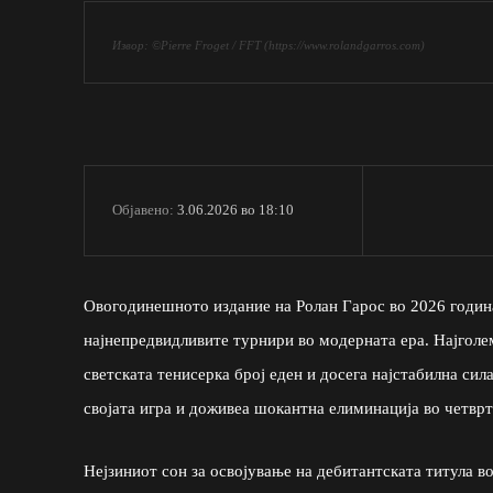
Извор: ©Pierre Froget / FFT (https://www.rolandgarros.com)
3.06.2026 во 18:10
Објавено:
Овогодинешното издание на Ролан Гарос во 2026 година
најнепредвидливите турнири во модерната ера. Најголе
светската тенисерка број еден и досега најстабилна си
својата игра и доживеа шокантна елиминација во четвр
Нејзиниот сон за освојување на дебитантската титула 