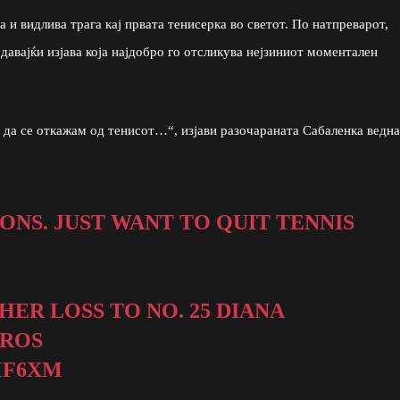
 и видлива трага кај првата тенисерка во светот. По натпреварот,
давајќи изјава која најдобро го отсликува нејзиниот моментален
да се откажам од тенисот…“, изјави разочараната Сабаленка ведн
NS. JUST WANT TO QUIT TENNIS
ER LOSS TO NO. 25 DIANA
ROS
MF6XM