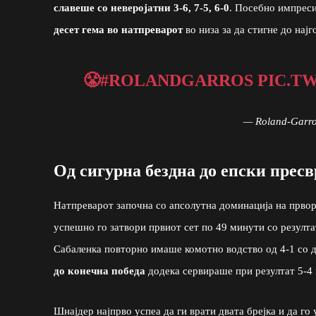
славеше со неверојатни 3-6, 7-5, 6-0
. Посебно импреси
десет гема во натпреварот
во низа за да стигне до нај
😤
#ROLANDGARROS
PIC.T
— Roland-Garro
Од сигурна бездна до епски пресвр
Натпреварот започна со апсолутна доминација на првор
успешно го затвори првиот сет по 49 минути со резулта
Сабаленка повторно имаше комотно водство од 4-1 со д
до конечна победа
додека сервираше при резултат 5-4 
Шнајдер најпрво успеа да ги врати двата брејка и да го 