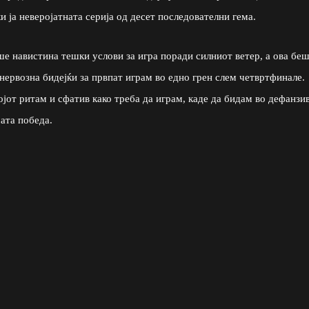
 ја неверојатната серија од десет последователни гема.
е навистина тешки услови за игра поради силниот ветер, а ова бе
нервозна бидејќи за првпат играм во едно грен слем четвртфинале.
јот ритам и сфатив како треба да играм, каде да бидам во дефанзив
ата победа.