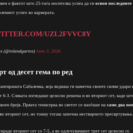
вен е фактот што 25-тата носителка успеа да ги
освои последните
големиот успех во кариерата.
WITTER.COM/UZL2FVVC8Y
s (@rolandgarros)
June 3, 2026
т од десет гема по ред
ангираната Сабаленка, која веднаш ги наметна своите силни удари 
т 6-3. Сликата изгледаше целосно решена и во вториот сет, каде шт
воен брејк. Првата тенисерка во светот се наоѓаше на
само два по
во вториот сет, но токму тогаш започна нестварното пресвртување
украде вториот сет со 7-5, а во одлучувачкиот трет сет целосно го