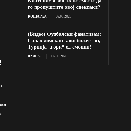
Киатипис и зошто не смеете да
го пропуштите овој спектакл?
КОШАРКА
06.08.2026
(Видео) Фудбалски фанатизам:
Салах дочекан како божество,
Турција „гори“ од емоции!
ФУДБАЛ
06.08.2026
!
та
лан
м