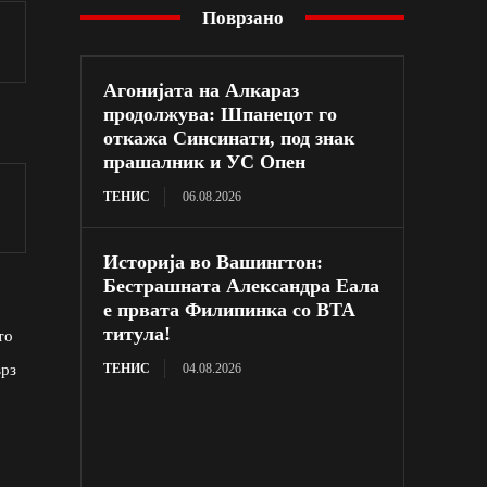
Поврзано
Агонијата на Алкараз
продолжува: Шпанецот го
откажа Синсинати, под знак
прашалник и УС Опен
ТЕНИС
06.08.2026
Историја во Вашингтон:
Бестрашната Александра Еала
е првата Филипинка со ВТА
титула!
то
врз
ТЕНИС
04.08.2026