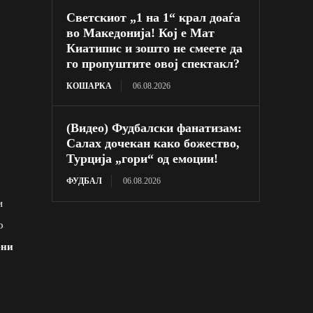
Светскиот „1 на 1“ крал доаѓа
во Македонија! Кој е Мат
Киатипис и зошто не смеете да
го пропуштите овој спектакл?
КОШАРКА
06.08.2026
(Видео) Фудбалски фанатизам:
Салах дочекан како божество,
Турција „гори“ од емоции!
ФУДБАЛ
06.08.2026
и
о
ени
.