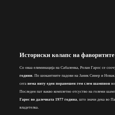
Историски колапс на фаворитите:
Со оваа елиминација на Сабаленка, Ролан Гарос се соо
години
. По шокантните падови на Јаник Синер и Новак
сега
нема ниту еден поранешен гем слем шампион
во
Последен пат вакво комплетно отсуство на големи шам
Гарос во далечната 1977 година
, што значи дека во П
владетелка.