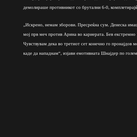
демолираше противникот со брутални 6-0, комплетирајќи
„Искрено, немам зборови. Пресреќна сум. Денеска имаш
мој прв меч против Арина во кариерата. Бев екстремно 
Чувствувам дека во третиот сет конечно го пронајдов мо
каде да нападнам“, изјави емотивната Шнајдер по голем