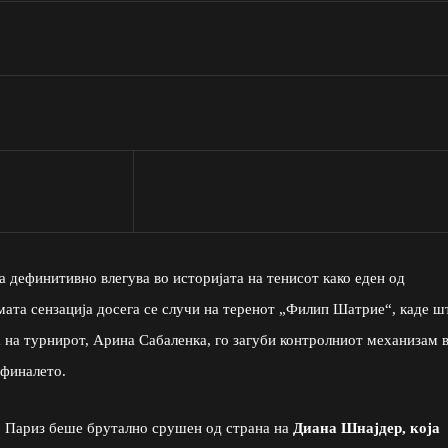
 дефинитивно влегува во историјата на тенисот како еден од
мата сензација досега се случи на теренот „Филип Шатрие“, каде ш
ла на турнирот, Арина Сабаленка, го загуби контролниот механизам 
тфиналето.
во Париз беше брутално срушен од страна на
Диана Шнајдер, која