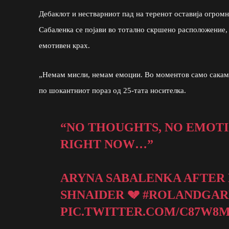
Дебаклот и нестварниот пад на теренот оставија огромна
Сабаленка се појави во тотално скршено расположение, 
емотивен крах.
„Немам мисли, немам емоции. Во моментов само сакам 
по шокантниот пораз од 25-тата носителка.
“NO THOUGHTS, NO EMOTIO
RIGHT NOW…”
ARYNA SABALENKA AFTER H
SHNAIDER 💔
#ROLANDGAR
PIC.TWITTER.COM/C87W8