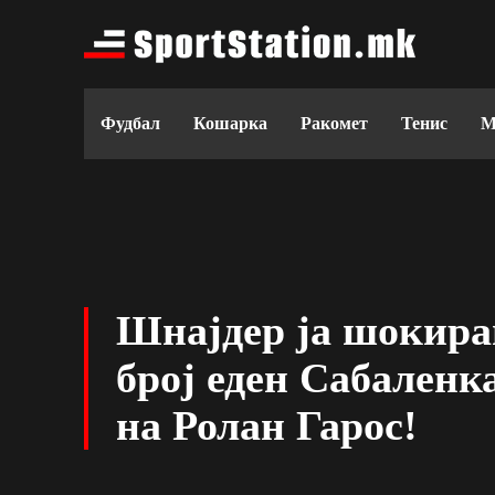
Фудбал
Кошарка
Ракомет
Тенис
М
Шнајдер ја шокира
број еден Сабаленк
на Ролан Гарос!