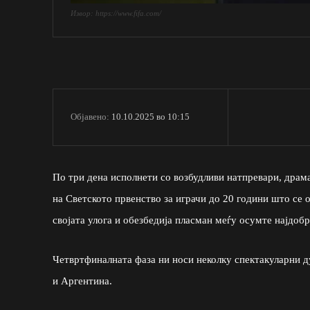
Извор: https://www.fifa.com/
10.10.2025 во 10:15
Објавено:
По три дена исполнети со возбудливи натпревари, драм
на Светското првенство за играчи до 20 години што се 
својата улога и обезбедија пласман меѓу осумте најдоб
Четвртфиналната фаза ни носи неколку спектакуларни 
и Аргентина.