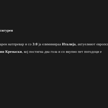
сигурен
арен натпревар и со
3:0
ја елиминираа
Италија
, актуелниот европс
ин Кремаски
, кој постигна два гола и со вкупно пет погодоци е