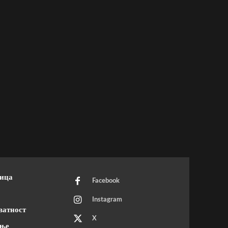
ница
Facebook
Instagram
ватност
X
ење