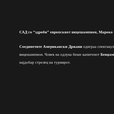
САД го “здроби” европскиот вицешампион, Мароко 
Соединетите Американски Држави
одиграа спектакул
вицешампион. Човек на одлука беше капитенот
Бенџам
најдобар стрелец на турнирот.