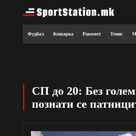
Фудбал
Кошарка
Ракомет
Тенис
М
СП до 20: Без голе
познати се патници