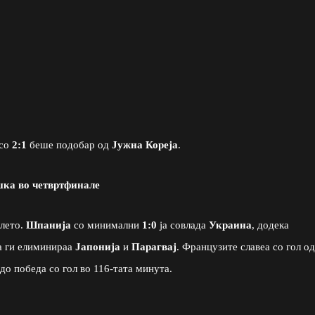
 со
2:1
беше подобар од
Јужна Кореја
.
ка во четвртфинале
алето.
Шпанија
со минимални
1:0
ја совлада
Украина
, додека
а ги елиминираа
Јапонија
и
Парагвај
. Французите славеа со гол од
до победа со гол во 116-тата минута.