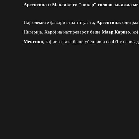
Аргентина и Мексико со “покер” голови закажаа ме
Најголемите фаворити за титулата,
Аргентина
, одигра
Нигерија. Херој на натпреварот беше
Маер Каризо
, ко
Мексико
, кој исто така беше убедлив и со
4:1
го совла