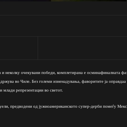
а и неколку очекувани победи, комплетирана е осминафиналната фа
одржува во Чиле. Без големи изненадувања, фаворитите ја оправдаа
ри млади репрезентации во светот.
дуели, предводени од јужноамериканското супер-дерби помеѓу Мек