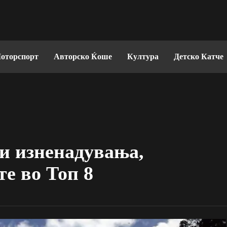
оторспорт
Авторско Ќоше
Култура
Детско Катче
ми изненадувања,
те во Топ 8