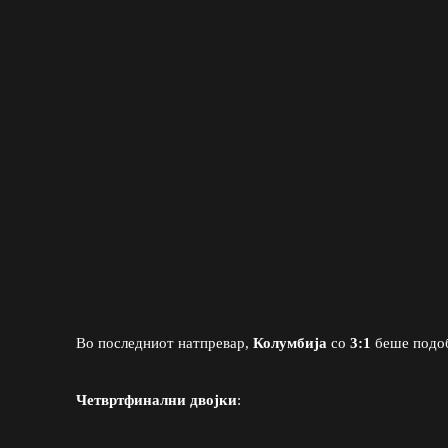
Во последниот натпревар,
Колумбија
со
3:1
беше подо
Четвртфинални двојки
: