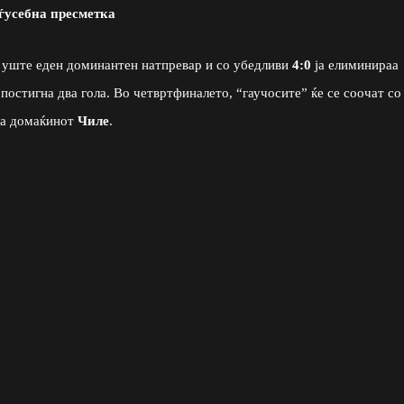
ѓусебна пресметка
а уште еден доминантен натпревар и со убедливи
4:0
ја елиминираа
ј постигна два гола. Во четвртфиналето, “гаучосите” ќе се соочат со
да домаќинот
Чиле
.