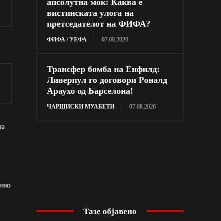
апсолутна моќ: Каква е
вистинската улога на
претседателот на ФИФА?
ФИФА / УЕФА
07.08.2026
Трансфер бомба на Енфилд:
Ливерпул го договори Роналд
Араухо од Барселона!
ЧАРШИСКИ МУАБЕТИ
07.08.2026
за
сико
Тазе објавено