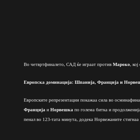
Во четвртфиналето, САД ќе играат против
Мароко
, кој
Европска доминација: Шпанија, Франција и Норвеш
Европските репрезентации покажаа сила во осминафин
Франција
и
Норвешка
по голема битка и продолжениј
пенал во 123-тата минута, додека Норвежаните стигнаа 