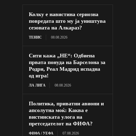
Колку е навистина сериозна
повредата што му ја уништува
сезоната на Алкараз?
ТЕНИС
08.08.2026
Сити кажа „НЕ“: Одбиена
првата понуда на Барселона за
Родри, Реал Мадрид испадна
од игра!
ЛА ЛИГА
08.08.2026
Политика, приватни авиони и
апсолутна моќ: Каква е
вистинската улога на
претседателот на ФИФА?
ФИФА / УЕФА
07.08.2026