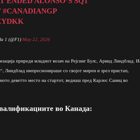
T ENDED ALONSO’S SQ1
T
#CANADIANGP
XYDKK
la 1 (@F1)
May 22, 2026
нзација приреди младиот возач на Рејсинг Булс, Арвид Линдблад. И
в“, Линдблад импресионираше со својот мирен и зрел пристап,
чното деветто место на стартот, веднаш пред Карлос Саинц во
квалификациите во Канада: