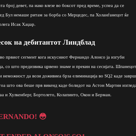
 број девет, па иако влезе во боксот пред време, успеа да се
Ред Бул немаше ритам за борба со Мерцедес, па Холанѓанецот ќе
олега Исак Хаџар.
есок на дебитантот Линдблад
во првиот сегмент кога искусниот Фернандо Алонсо ја изгуби
да, со што предизвика црвено знаме и прекин на сесијата. Шпанецот
и неможност да вози доживиеа брза елиминација во SQ2 каде завр
 тоа што ова беше прв викенд каде болидот на Астон Мартин изгле
аа и Хулкенберг, Бортолето, Колапинто, Окон и Берман.
ERNANDO! 😳