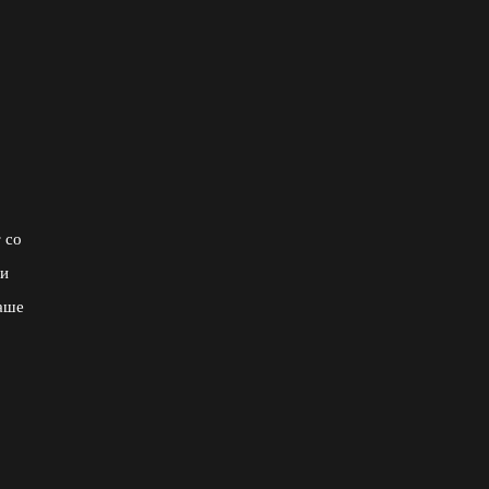
 со
ши
даше