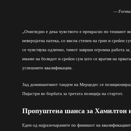
— Formu
„Очигледно е дека чувството е прекрасно по тешкиот ви
неверојатна патека, со висок степен на грип и среќен с
се чувствува одлично, тимот заврши огромна работа за
имаме на болидот и среќен сум што се вратив на првата
успешните квалификации.
Зад доминантниот тандем на Мерцедес се позиционираа
Пијастри во борбата за третата позиција на стартот.
Пропуштена шанса за Хамилтон и
Еден од најразочараните по финишот на квалификациит