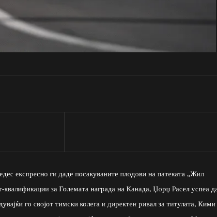
едес експресно ги даде посакуваните плодови на патеката „Жил
-квалификации за Големата награда на Канада, Џорџ Расел успеа да
дувајќи го својот тимски колега и директен ривал за титулата, Кими