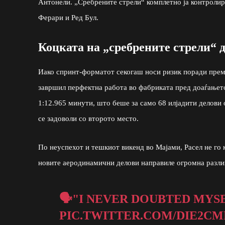
Антонели. „Сребрените стрели“ комплетно ја контролира
Ферари и Ред Бул.
Коцката на „сребрените стрели“ 
Иако спринт-форматот секогаш носи ризик поради прем
завршил перфектна работа во фабриката пред доаѓањет
1:12.965 минути, што беше за само 68 илјадити делови
се задоволи со второто место.
По неуспехот и тешкиот викенд во Мајами, Расел не го 
новите аеродинамични делови направиле огромна разлика
🗣️"I NEVER DOUBTED MYSELF
PIC.TWITTER.COM/DIE2CM