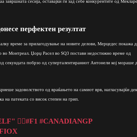
а завршната сесија, оставајќи ги зад себе конкурентите од Меклар
донесе перфектен резултат
алку време за прилагодување на новите делови, Мерцедес покажа д
о во Монтреал. Џорџ Расел во SQ3 постави недостижно време од
 од секундата побрзо од суперталентираниот Антонели кој мораше 
криеше задоволството од враќањето на самиот врв, нагласувајќи де
 на патеката со висок степен на грип.
" 😮‍💨
#F1
#CANADIANGP
FIOX