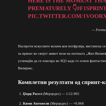
HERE IS THE MOMENT THA
PREMATURELY 👇
#F1SPRIN
PIC.TWITTER.COM/1VOOR
— Formu
Наспроти искусните возачи кои потфрлија, вистинска се
за првпат во својот живот вози на патеката „Жил Вилне
успевајќи да се пласира во SQ3 каде го освои фантасти
Вилијамс.
Комплетни резултати од спринт-
Џорџ Расел
(Мерцедес) — 1:12.965
Кими Антонели
(Мерцедес) — +0.068