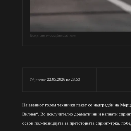
Извор: https://www.formula1.com/
22.05.2026 во 23:53
Објавено:
Најавениот голем технички пакет со надградби на Мерц
Вилнев“. Во исклучително драматични и напнати спринт
освои пол-позицијата за претстојната спринт-трка, побе