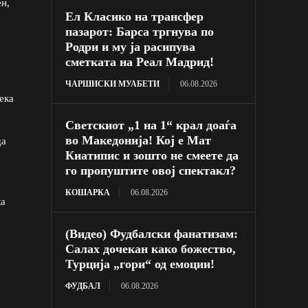
ен,
Ел Класико на трансфер
пазарот: Барса тргнува по
Родри и му ја расипува
сметката на Реал Мадрид!
ЧАРШИСКИ МУАБЕТИ
06.08.2026
ека
Светскиот „1 на 1“ крал доаѓа
во Македонија! Кој е Мат
да
Киатипис и зошто не смеете да
го пропуштите овој спектакл?
КОШАРКА
06.08.2026
ка
(Видео) Фудбалски фанатизам:
Салах дочекан како божество,
Турција „гори“ од емоции!
ФУДБАЛ
06.08.2026