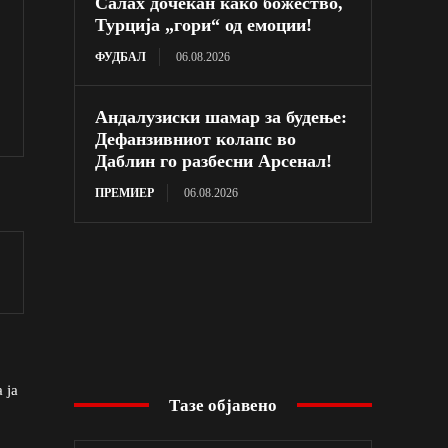
Салах дочекан како божество,
Турција „гори“ од емоции!
ФУДБАЛ
06.08.2026
Андалузиски шамар за будење:
Дефанзивниот колапс во
Даблин го разбесни Арсенал!
ПРЕМИЕР
06.08.2026
 ја
Тазе објавено