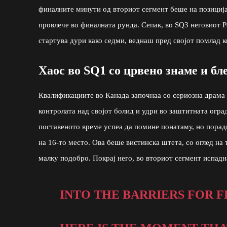
финалните минути од вториот сегмент беше на позицијата
провлече во финалната рунда. Сепак, во SQ3 неговиот 
стартува дури како седми, веднаш пред својот помлад к
Хаос во SQ1 со црвено знаме и бл
Квалификациите во Канада започнаа со сериозна драма 
контролата над својот болид и удри во заштитната огра
поставеното време успеа да помине понатаму, но порад
на 16-то место. Ова беше вистинска штета, со оглед на
малку подобро. Покрај него, во вториот сегмент испадн
INTO THE BARRIERS FOR F