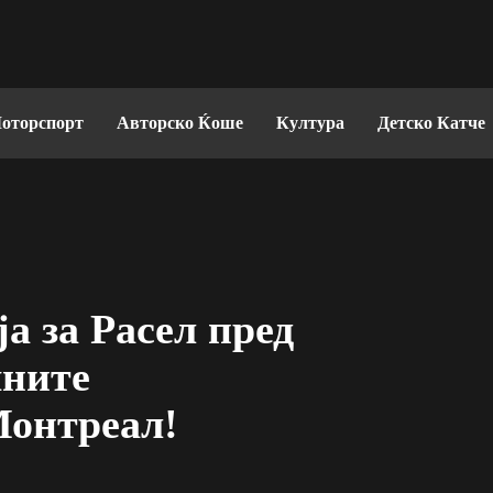
оторспорт
Авторско Ќоше
Култура
Детско Катче
а за Расел пред
чните
Монтреал!