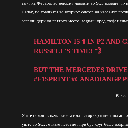
адут на Ферари, во неколку наврати во SQ3 возеше „пур
Сепак, по грешката во вториот сектор на неговиот посл
заврши дури на петтото место, веднаш пред својот тим
HAMILTON IS ⬆️ IN P2 AND
RUSSELL'S TIME! 💨
BUT THE MERCEDES DRIVE
#F1SPRINT
#CANADIANGP
P
— Formu
Уште полош викенд засега има четирикратниот шампион 
уште во SQ2, откако неговиот прв брз круг беше избри