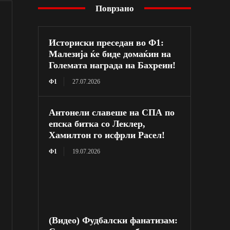
Поврзано
Историски преседан во Ф1:
Малезија ќе биде домаќин на
Големата награда на Бахреин!
Ф1
27.07.2026
Антонели славеше на СПА по
епска битка со Леклер,
Хамилтон го исфрли Расел!
Ф1
19.07.2026
(Видео) Фудбалски фанатизам: