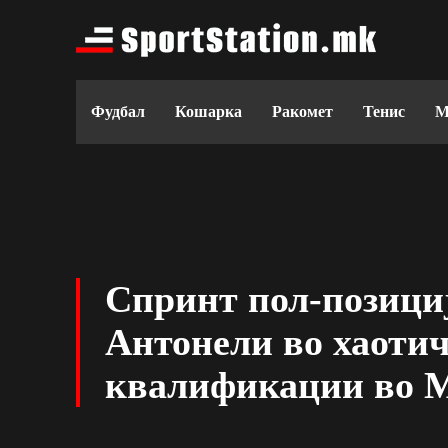
Фудбал
Кошарка
Ракомет
Тенис
М
Спринт пол-позициј
Антонели во хаоти
квалификации во 