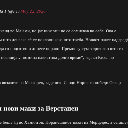
la 1 (@F1)
May 22, 2026
кенд во Мајами, но јас никогаш не се сомневав во себе. Ова е
ум што денеска сè се поклопи како што треба. Новиот пакет надград
 да го подготви и донесе порано. Премногу сум задоволен што го
 позиција… помина навистина долго време“, изјави Расел по
 возачите на Мекларен, каде што Ландо Норис го победи Оскар
 нови маки за Верстапен
е беше Луис Хамилтон. Поранешниот возач на Мерцедес, а сегаше