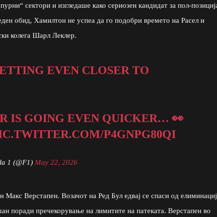
пурни“ сектори и изгледаше како сериозен кандидат за пол-позициј
еден обид, Хамилтон не успеа да го подобри времето на Расел и
ски колега Шарл Леклер.
 GETTING EVEN CLOSER TO
R IS GOING EVEN QUICKER… 👀
IC.TWITTER.COM/P4GNPG80QI
la 1 (@F1)
May 22, 2026
Макс Верстапен. Возачот на Ред Бул едвај се спаси од елиминациј
шан поради пречекорување на лимитите на патеката. Верстапен во