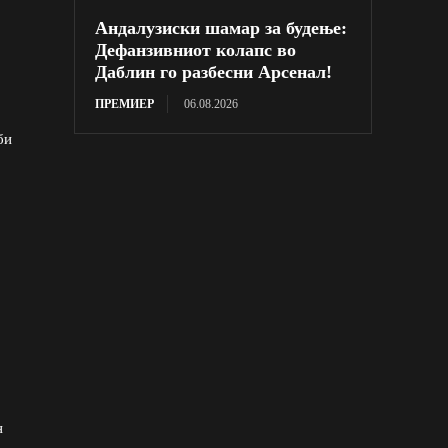
Андалузиски шамар за будење:
Дефанзивниот колапс во
Даблин го разбесни Арсенал!
ПРЕМИЕР
06.08.2026
би
н