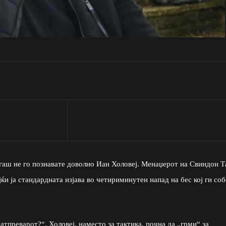
тогаш не го познавате доволно Иан Холовеј. Менаџерот на Свиндон Т
ќи ја стандардната изјава во четириминутен напад на бес кој ги со
тпреварот?“. Холовеј, наместо за тактика, почна да „грми“ за