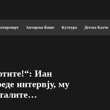
оторспорт
Авторско Ќоше
Култура
Детско Катче
отите!“: Иан
еде интервју, му
рталите…