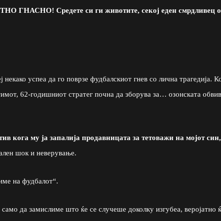
О ГНАСНО! Средете си ги животите, секој еден смрдливец о
 некако успеа да го поврзе фудбалскиот гнев со лична трагедија. К
тимот, 62-годишниот стратег почна да зборува за… озонската обви
атив кога му ја запалија продавницата за тетоважи на мојот син
тален шок и неверување.
тиме на фудбалот“.
само да замислиме што ќе се случеше доколку изгубеа, веројатно 