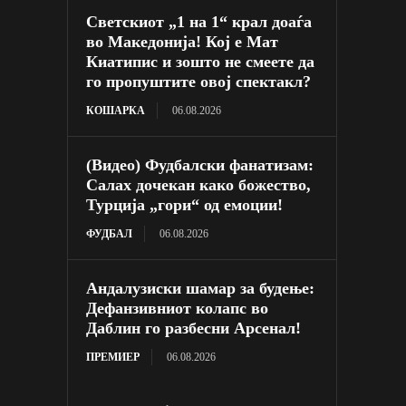
Светскиот „1 на 1“ крал доаѓа
во Македонија! Кој е Мат
Киатипис и зошто не смеете да
го пропуштите овој спектакл?
КОШАРКА
06.08.2026
(Видео) Фудбалски фанатизам:
Салах дочекан како божество,
Турција „гори“ од емоции!
ФУДБАЛ
06.08.2026
Андалузиски шамар за будење:
Дефанзивниот колапс во
Даблин го разбесни Арсенал!
ПРЕМИЕР
06.08.2026