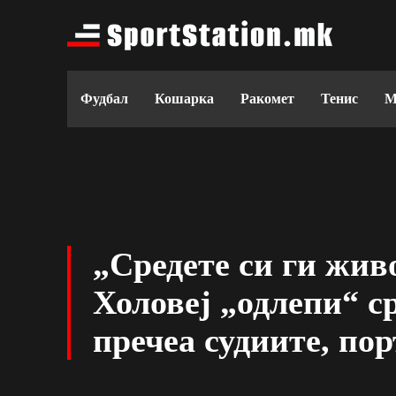
Фудбал
Кошарка
Ракомет
Тенис
М
„Средете си ги жив
Холовеј „одлепи“ ср
пречеа судиите, по