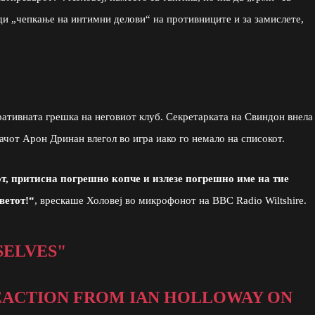
ди „чепкање на интимни делови“ на противниците и за замислете,
ативната грешка на неговиот клуб. Секретарката на Свиндон внела
ачот Арон Дринан влегол во игра иако го немало на списокот.
т, притисна погрешно копче и излезе погрешно име на тие
ветот!“
, врескаше Холовеј во микрофонот на BBC Radio Wiltshire.
SELVES"
EACTION FROM IAN HOLLOWAY ON