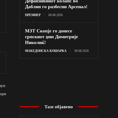
Дефанзивниот колапс во
Даблин го разбесни Арсенал!
ПРЕМИЕР
06.08.2026
МЗТ Скопје го донесе
српскиот џин Димитрије
Николиќ!
МАКЕДОНСКА КОШАРКА
06.08.2026
аун
бори
Тазе објавено