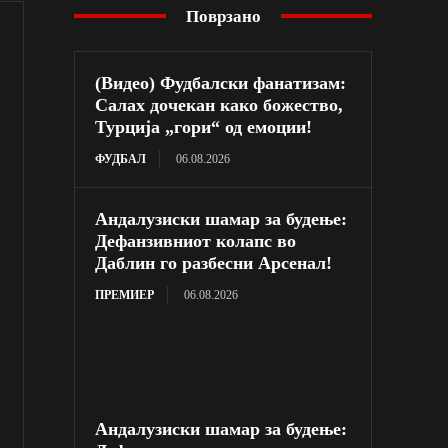
Поврзано
(Видео) Фудбалски фанатизам:
Салах дочекан како божество,
Турција „гори“ од емоции!
ФУДБАЛ
06.08.2026
Андалузиски шамар за будење:
Дефанзивниот колапс во
Даблин го разбесни Арсенал!
ПРЕМИЕР
06.08.2026
Андалузиски шамар за будење: