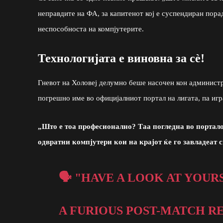
неправдите на ФА, за капитенот кој е суспендиран пора
неспособноста на компјутерите.
Технологијата е виновна за сè!
Гневот на Холовеј делумно беше насочен кон администр
погрешно име во официјалниот портал на лигата, па игр
„Што е тоа професионално? Таа погледна во портало
одвратни компјутери кои на крајот ќе го завладеат с
🗣️ "HAVE A LOOK AT YOUR
A FURIOUS POST-MATCH R