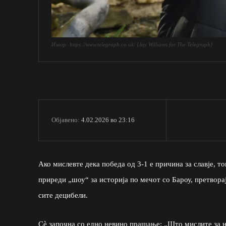
Извор: https://www.telegraph.co.uk/ {Jay Williams for The Telegraph}
4.02.2026 во 23:16
Објавено:
Ако мислевте дека победа од 3-1 е причина за славје, 
приреди „шоу“ за историја по мечот со Бароу, претворај
сите децибели.
Сè започна со едно невино прашање: „Што мислите за на