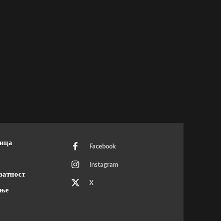
ница
Facebook
Instagram
ватност
X
ење