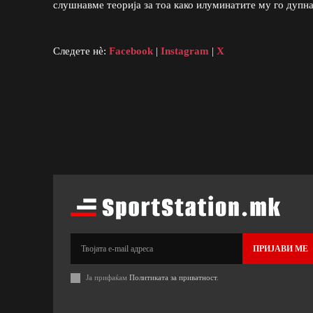
слушнавме теорија за тоа како илуминатите му го дупн
Следете нè:
Facebook
|
Instagram
|
X
ПРИЈАВИ МЕ
Ја прифаќам
Политиката за приватност
.