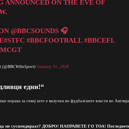
NG ANNOUNCED ON THE EVE OF
W.
 ON
@BBCSOUNDS
🎧
E
#STFC
#BBCFOOTBALL
#BBCEFL
ZMCGT
rt (@BBCWiltsSport)
January 31, 2026
рдливци едни!“
аше порака за секој што е вклучен во фудбалските власти во Англија
да ме суспендираат? ДОБРО! НАПРАВЕТЕ ГО ТОА! Погледнете