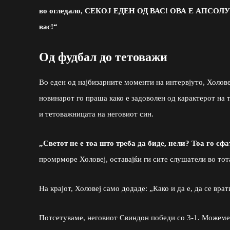
во огледало, СЕКОЈ ЕДЕН ОД ВАС! ОВА Е АПСОЛУТН
вас!“
Од фудбал до тетоважи
Во еден од најбизарните моменти на интервјуто, Холовеј
новинарот го праша како е задоволен од карактерот на 
и тетоважницата на неговиот син.
„Светот не е тоа што треба да биде, нели? Тоа го сф
промрморе Холовеј, оставајќи ги сите слушатели во то
На крајот, Холовеј само додаде: „Како и да е, да се вра
Потсетуваме, неговиот Свиндон победи со 3-1. Можеме 