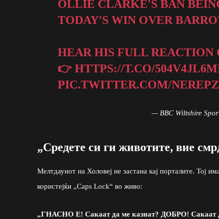
OLLIE CLARKE'S BAN BEI
TODAY'S WIN OVER BARRO
HEAR HIS FULL REACTION
👉
HTTPS://T.CO/504V4JL6M
PIC.TWITTER.COM/NEREP
— BBC Wiltshire Spo
„Средете си ги животите, вие см
Мелтдаунот на Холовеј не застана кај порталите. Тој им
користејќи „Caps Lock“ во живо:
„ГНАСНО Е! Сакаат да ме казнат? ДОБРО! Сакаат 