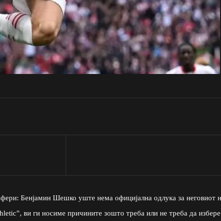
сфери: Бенјамин Шешко уште нема официјална одлука за неговиот 
hletic”, ви ги носиме причините зошто треба или не треба да избере