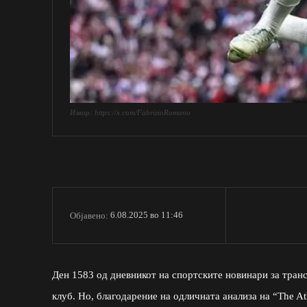
Извор: https://x.com/FabrizioRomano
6.08.2025 во 11:46
Објавено:
Ден 1583 од дневникот на спортските новинари за тран
клуб. Но, благодарение на одличната анализа на “The At