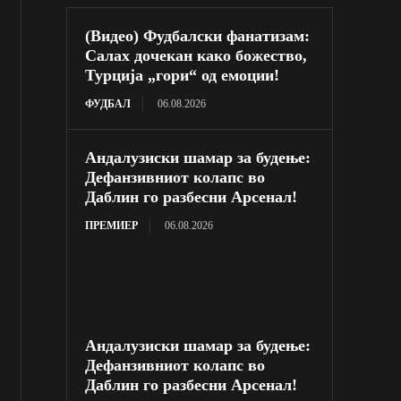
(Видео) Фудбалски фанатизам:
Салах дочекан како божество,
Турција „гори“ од емоции!
ФУДБАЛ
06.08.2026
Андалузиски шамар за будење:
Дефанзивниот колапс во
Даблин го разбесни Арсенал!
ПРЕМИЕР
06.08.2026
Андалузиски шамар за будење:
Дефанзивниот колапс во
Даблин го разбесни Арсенал!