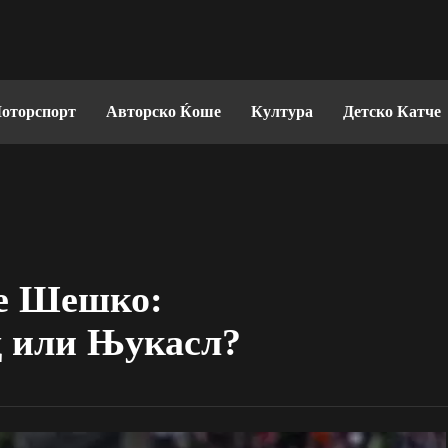
оторспорт
Авторско Ќоше
Култура
Детско Катче
ре Шешко:
д или Њукасл?