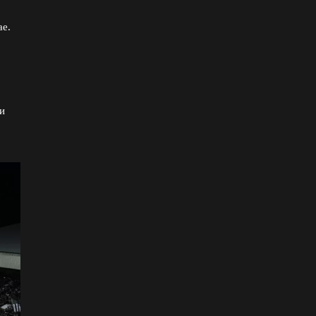
ае.
ои