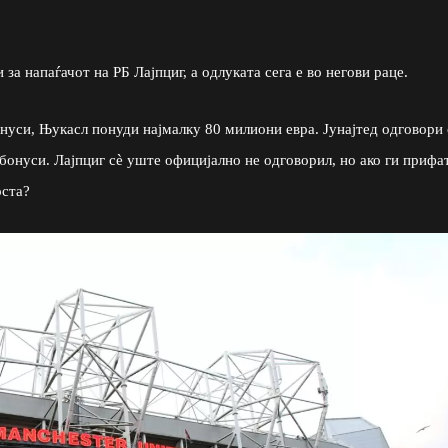
а напаѓачот на РБ Лајпциг, а одлуката сега е во негови раце.
нуси, Њукасл понуди најмалку 80 милиони евра. Јунајтед одговори 
бонуси. Лајпциг сè уште официјално не одговорил, но ако ги прифа
оста?