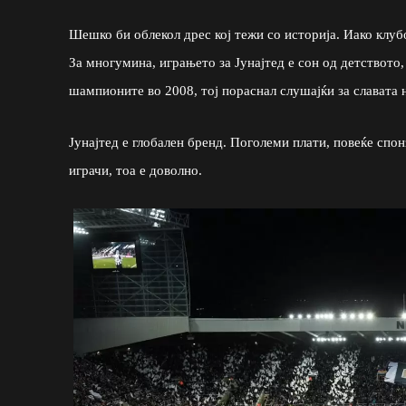
Шешко би облекол дрес кој тежи со историја. Иако клубо
За многумина, играњето за Јунајтед е сон од детството,
шампионите во 2008, тој пораснал слушајќи за славата 
Јунајтед е глобален бренд. Поголеми плати, повеќе спон
играчи, тоа е доволно.