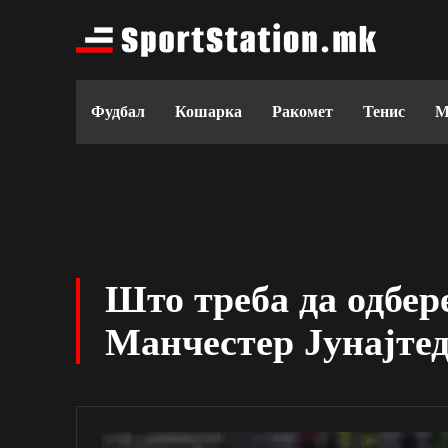
Фудбал
Кошарка
Ракомет
Тенис
М
Што треба да одбе
Манчестер Јунајте