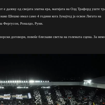
т е далеку од својата златна ера, магијата на Олд Трафорд уште тр
 иако Шешко имал само 4 години кога Јунајтед ја освои Лигата на
на Фергусон, Роналдо, Руни.
зорски договори, повеќе блескави светла на големата сцена. За нек