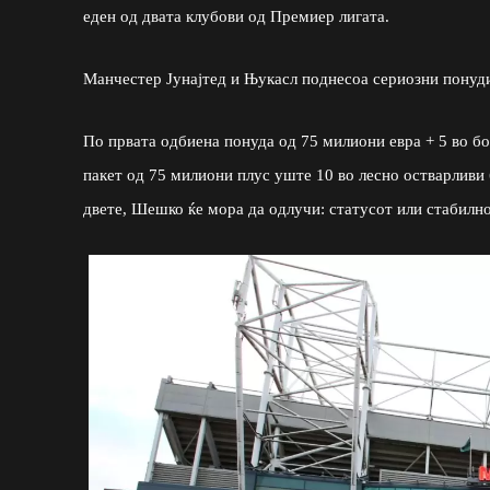
еден од двата клубови од Премиер лигата.
Манчестер Јунајтед и Њукасл поднесоа сериозни понуди з
По првата одбиена понуда од 75 милиони евра + 5 во бо
пакет од 75 милиони плус уште 10 во лесно остварливи 
двете, Шешко ќе мора да одлучи: статусот или стабилн