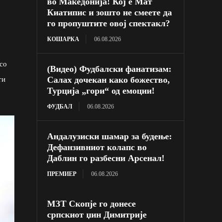
во Македонија! Кој е Мат
Киатипис и зошто не смеете да
го пропуштите овој спектакл?
КОШАРКА
06.08.2026
со
(Видео) Фудбалски фанатизам:
Салах дочекан како божество,
ти
Турција „гори“ од емоции!
ФУДБАЛ
06.08.2026
Андалузиски шамар за будење:
Дефанзивниот колапс во
Даблин го разбесни Арсенал!
ПРЕМИЕР
06.08.2026
МЗТ Скопје го донесе
српскиот џин Димитрије