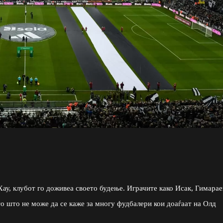
ау, клубот го доживеа своето будење. Играчите како Исак, Гимара
о што не може да се каже за многу фудбалери кои доаѓаат на Олд