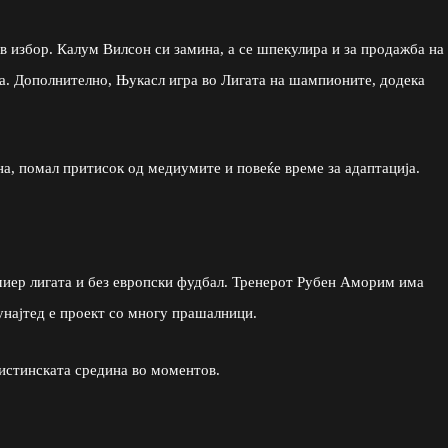
 избор. Калум Вилсон си замина, а се шпекулира и за продажба на
a. Дополнително, Њукасл игра во Лигата на шампионите, додека
а, помал притисок од медиумите и повеќе време за адаптација.
миер лигата и без европски фудбал. Тренерот Рубен Аморим има
Јунајтед е проект со многу прашалници.
вистинската средина во моментов.