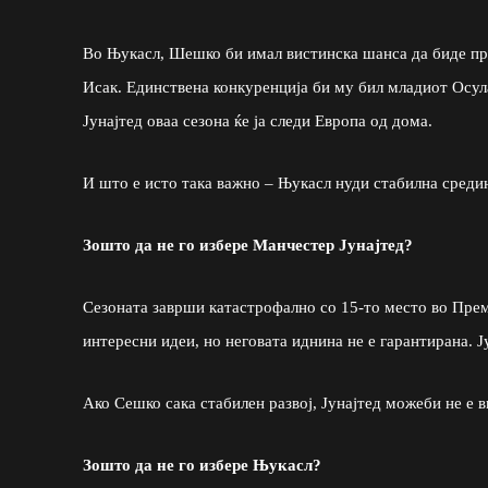
Во Њукасл, Шешко би имал вистинска шанса да биде прв
Исак. Единствена конкуренција би му бил младиот Осул
Јунајтед оваа сезона ќе ја следи Европа од дома.
И што е исто така важно – Њукасл нуди стабилна средин
Зошто да не го избере Манчестер Јунајтед?
Сезоната заврши катастрофално со 15-то место во Пре
интересни идеи, но неговата иднина не е гарантирана. 
Ако Сешко сака стабилен развој, Јунајтед можеби не е 
Зошто да не го избере Њукасл?