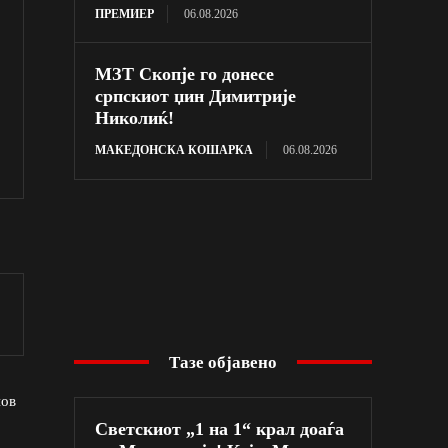
ПРЕМИЕР
06.08.2026
МЗТ Скопје го донесе
српскиот џин Димитрије
Николиќ!
МАКЕДОНСКА КОШАРКА
06.08.2026
Тазе објавено
нов
Светскиот „1 на 1“ крал доаѓа